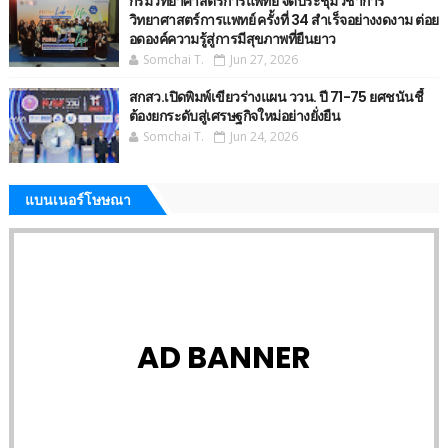
กรมวิทยาศาสตร์การแพทย์ จัดประชุมวิชาการ
วิทยาศาสตร์การแพทย์ ครั้งที่ 34 สำเร็จอย่างงดงาม ต่อย
อดองค์ความรู้สู่การมีสุขภาพที่ยืนยาว
Somchai T.
Jun 27, 2026
สกสว.เปิดพิมพ์เขียวร่างแผน ววน. ปี 71-75 ยศชนันชี้
ต้องยกระดับสู่เศรษฐกิจใหม่อย่างยั่งยืน
Somchai T.
Jun 24, 2026
แบนเนอร์โษษณา
AD BANNER