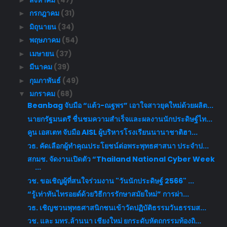
กรกฎาคม
(31)
►
มิถุนายน
(34)
►
พฤษภาคม
(54)
►
เมษายน
(37)
►
มีนาคม
(39)
►
กุมภาพันธ์
(49)
►
มกราคม
(68)
▼
Beanbag จับมือ “แต้ว-ณฐพร” เอาใจสาวยุคใหม่ด้วยผลิต...
นายกรัฐมนตรี ชื่นชมความสำเร็จและผลงานนักประดิษฐ์ไท...
คูน เอสเตท จับมือ AISL ผู้บริหารโรงเรียนนานาชาติฮา...
วธ. คัดเลือกผู้ทำคุณประโยชน์ต่อพระพุทธศาสนา ประจำป...
สกมช. จัดงานเปิดตัว “Thailand National Cyber Week
...
วช. ขอเชิญผู้ที่สนใจร่วมงาน "วันนักประดิษฐ์ 2566" ...
“รู้เท่าทันไทรอยด์ด้วยวิธีการรักษาสมัยใหม่” การผ่า...
​วธ. เชิญชวนพุทธศาสนิกชนเข้าวัดปฏิบัติธรรมวันธรรมส...
วช. และ มทร.ล้านนา เชียงใหม่ ยกระดับหัตถกรรมท้องถิ...