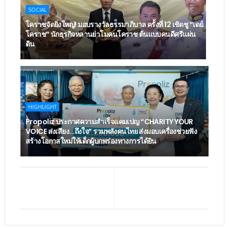
SOCIAL
โคราชจัดยิ่งใหญ่! มอบรางวัลธรรมาภิบาล ครั้งที่ 12 เชิดชู “เดย์
โคราช” นักธุรกิจหลานย่าโมคนโคราช ต้นแบบคนดีศรีแผ่น
ดิน
HIGHLIGHT
Propoliz ประกาศความสำเร็จแคมเปญ “CHARITY YOUR
VOICE ส่งเสียง...ถึงใจ” รวมพลังคนไทย ส่งมอบเครื่องช่วยฟัง
สร้างโอกาสใหม่ให้เด็กผู้บกพร่องทางการได้ยิน