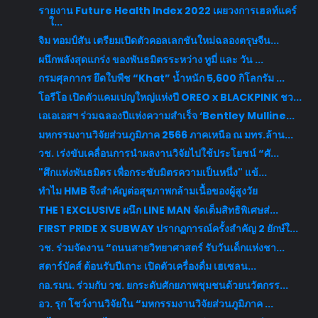
รายงาน Future Health Index 2022 เผยวงการเฮลท์แคร์
ใ...
จิม ทอมป์สัน เตรียมเปิดตัวคอลเลกชันใหม่ฉลองตรุษจีน...
ผนึกพลังสุดแกร่ง ของพันธมิตรระหว่าง ทูมี่ และ วัน ...
กรมศุลกากร ยึดใบพืช “Khat” น้ำหนัก 5,600 กิโลกรัม ...
โอรีโอ เปิดตัวแคมเปญใหญ่แห่งปี OREO x BLACKPINK ชว...
เอเอเอสฯ ร่วมฉลองปีแห่งความสำเร็จ ‘Bentley Mulline...
มหกรรมงานวิจัยส่วนภูมิภาค 2566 ภาคเหนือ ณ มทร.ล้าน...
วช. เร่งขับเคลื่อนการนำผลงานวิจัยไปใช้ประโยชน์ “ศั...
"ศึกแห่งพันธมิตร เพื่อกระชับมิตรความเป็นหนึ่ง" แข้...
ทำไม HMB จึงสำคัญต่อสุขภาพกล้ามเนื้อของผู้สูงวัย
THE 1 EXCLUSIVE ผนึก LINE MAN จัดเต็มสิทธิพิเศษส่...
FIRST PRIDE X SUBWAY ปรากฏการณ์ครั้งสำคัญ 2 ยักษ์ใ...
วช. ร่วมจัดงาน “ถนนสายวิทยาศาสตร์ รับวันเด็กแห่งชา...
สตาร์บัคส์ ต้อนรับปีเถาะ เปิดตัวเครื่องดื่ม เฮเซลน...
กอ.รมน. ร่วมกับ วช. ยกระดับศักยภาพชุมชนด้วยนวัตกรร...
อว. รุก โชว์งานวิจัยใน “มหกรรมงานวิจัยส่วนภูมิภาค ...