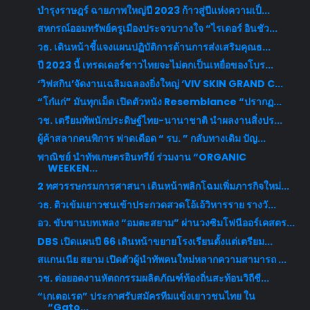
บำรุงราษฎร์ ฉายภาพใหญ่ปี 2023 ก้าวสู่ปีแห่งความเป็...
สหกรณ์ออมทรัพย์ครูเมืองประจวบวางใจ “ไรเดอร์ อินชัว...
วธ. เดินหน้าชี้แจงแผนปฏิบัติการด้านการส่งเสริมคุณธ...
ปี 2023 นี้ เทรดเดอร์ชาวไทยจะไม่ตกเป็นเหยื่อของโบร...
‘วิฟสกิน’จัดงานเฉลิมฉลองยิ่งใหญ่ ‘VIV SKIN GRAND C...
“โก๋แก่” มันทุกเม็ด เปิดตัวหนัง Resemblance “ปรากฏ...
วช. เตรียมทัพนักประดิษฐ์ไทย-นานาชาติ นำผลงานสิ่งปร...
ผู้ค้าสลากคนพิการ ฟาดเดือด “ รบ. ” กลับทางเดิม ปัญ...
พาณิชย์ นำทัพเกษตรอินทรีย์ ร่วมงาน “ORGANIC
WEEKEN...
2 ทศวรรษกรมการศาสนา เดินหน้าพลิกโฉมเพิ่มภารกิจใหม่...
วธ. ติวเข้มเยาวชนเข้าประกวดสวดโอ้เอ้วิหารราย รางวั...
อว. ขับขานบทเพลง “อมตะสยาม” ผ่านวงซิมโฟนีออร์เคสตร...
DBS เปิดแผนปี 66 เดินหน้าขยายโรงเรียนตั้งแต่เตรียม...
สแกนเนีย สยาม เปิดตัวผู้นำทัพคนใหม่หลากความสามารถ ...
วช. ต่อยอดงานหัตถกรรมผลิตภัณฑ์ท้องถิ่นสะท้อนวิถีชี...
“เกเตอเรด” ประกาศรับสมัครทีมแข้งเยาวชนไทย ใน
“Gato...