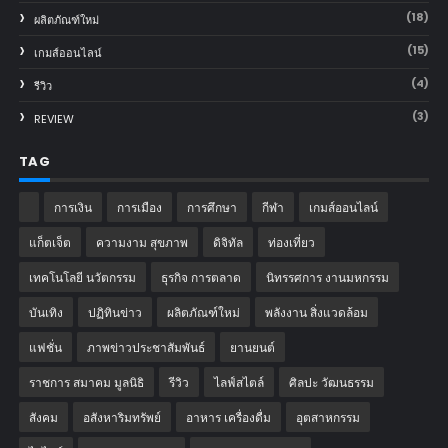
(18)
ผลิตภัณฑ์ใหม่
(15)
เกมส์ออนไลน์
(4)
รีวิว
(3)
REVIEW
TAG
การเงิน
การเมือง
การศึกษา
กีฬา
เกมส์ออนไลน์
แก็ตเจ็ต
ความงาม สุขภาพ
ดิจิทัล
ท่องเที่ยว
เทคโนโลยี นวัตกรรม
ธุรกิจ การตลาด
นิทรรศการ งานมหกรรม
บันเทิง
ปฏิทินข่าว
ผลิตภัณฑ์ใหม่
พลังงาน สิ่งแวดล้อม
แฟชั่น
ภาพข่าวประชาสัมพันธ์
‎ยานยนต์‎
ราชการ สมาคม มูลนิธิ
รีวิว
ไลฟ์สไตล์
ศิลปะ วัฒนธรรม
สังคม
อสังหาริมทรัพย์
อาหาร เครื่องดื่ม
อุตสาหกรรม