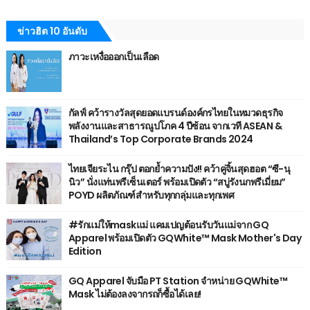
ข่าวฮิต 10 อันดับ
ภาวะเหงื่อออกเป็นเลือด
กัลฟ์ คว้ารางวัลสุดยอดแบรนด์องค์กรไทยในหมวดธุรกิจ
พลังงานและสาธารณูปโภค 4 ปีซ้อน จากเวที ASEAN &
Thailand’s Top Corporate Brands 2024
ไทยเจียระไน กรุ๊ป ตอกย้ำความปัง!! คว้าคู่จิ้นสุดฮอต “ซี-นุ
นิว” นั่งแท่นพรีเซ็นเตอร์ พร้อมเปิดตัว “สบู่รังนกพรีเมี่ยม”
POYD ผลิตภัณฑ์สำหรับทุกกลุ่มและทุกเพศ
#รักแม่ให้maskแม่ แคมเปญต้อนรับวันแม่จาก GQ
Apparel พร้อมเปิดตัว GQWhite™ Mask Mother's Day
Edition
GQ Apparel จับมือ PT Station จำหน่าย GQWhite™
Mask ไม่ต้องลงจากรถก็ซื้อได้เลย!