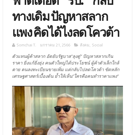
ฟาดเดือด “ รบ. ” กลับ
ทางเดิม ปัญหาสลาก
แพง คิดได้ไงลดโควต้า
Somchai T.
มกราคม 21, 2566
สังคม
,
Social
ตัวแทนผู้ค้าสลาก อัดยับรัฐบาล”ลุงตู่” ปัญหาสลากเกิน
ราคา ยิ่งแก้ยิ่งยุ่ง คนตัวใหญ่ได้ประโยชน์ ผู้ค้าตัวเล็กใกล้
ตาย คนลงทะเบียนขายเพิ่ม แต่กลับไปลดโควต้า ขัดหลัก
เศรษฐศาสตร์เบื้องต้น ย้ำให้เห็น”ใครคือคนทำราคาแพง”