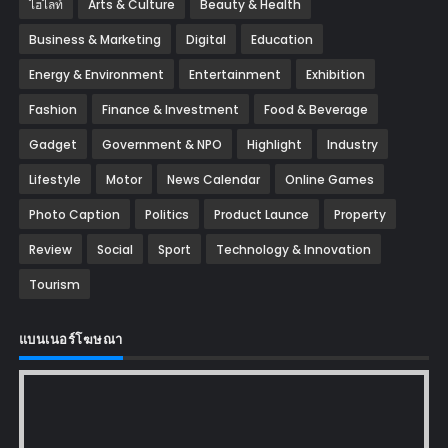
ไฮไลท์
Arts & Culture
Beauty & Health
Business & Marketing
Digital
Education
Energy & Environment
Entertainment
Exhibition
Fashion
Finance & Investment
Food & Beverage
Gadget
Government & NPO
Highlight
Industry
Lifestyle
Motor
News Calendar
Online Games
Photo Caption
Politics
Product Launce
Property
Review
Social
Sport
Technology & Innovation
Tourism
แบนเนอร์โฆษณา