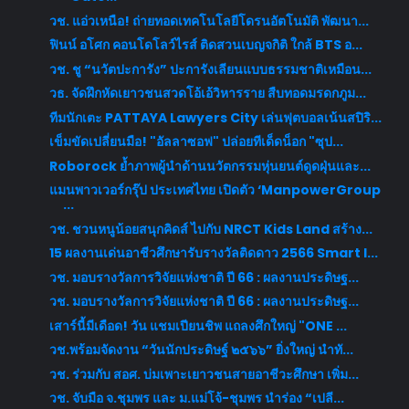
วช. แอ่วเหนือ! ถ่ายทอดเทคโนโลยีโดรนอัตโนมัติ พัฒนา...
ฟินน์ อโศก คอนโดโลว์ไรส์ ติดสวนเบญจกิติ ใกล้ BTS อ...
วช. ชู “นวัตปะการัง” ปะการังเลียนแบบธรรมชาติเหมือน...
วธ. จัดฝึกหัดเยาวชนสวดโอ้เอ้วิหารราย สืบทอดมรดกภูม...
ทีมนักเตะ PATTAYA Lawyers City เล่นฟุตบอลเน้นสปิริ...
เข็มขัดเปลี่ยนมือ! "อัลลาซอฟ" ปล่อยทีเด็ดน็อก "ซุป...
Roborock ย้ำภาพผู้นำด้านนวัตกรรมหุ่นยนต์ดูดฝุ่นและ...
แมนพาวเวอร์กรุ๊ป ประเทศไทย เปิดตัว ‘ManpowerGroup
...
วช. ชวนหนูน้อยสนุกคิดส์ ไปกับ NRCT Kids Land สร้าง...
15 ผลงานเด่นอาชีวศึกษารับรางวัลติดดาว 2566 Smart I...
วช. มอบรางวัลการวิจัยแห่งชาติ ปี 66 : ผลงานประดิษฐ...
วช. มอบรางวัลการวิจัยแห่งชาติ ปี 66 : ผลงานประดิษฐ...
เสาร์นี้มีเดือด! วัน แชมเปียนชิพ แถลงศึกใหญ่ "ONE ...
วช.พร้อมจัดงาน “วันนักประดิษฐ์ ๒๕๖๖” ยิ่งใหญ่ นำทั...
วช. ร่วมกับ สอศ. บ่มเพาะเยาวชนสายอาชีวะศึกษา เพิ่ม...
วช. จับมือ จ.ชุมพร และ ม.แม่โจ้-ชุมพร นำร่อง “เปลี...