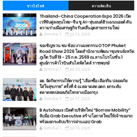
ข่าวไฮไลท์
ความคิดเห็น
Thailand–China Cooperation Expo 2026 เปิด
เวทีจับคู่ลงทุนไทย–จีน ชู AI–หุ่นยนต์ฮิวแมนนอยด์ ดัน
ความร่วมมือเศรษฐกิจ รับคลื่นอุตสาหกรรมใหม่
Somchai T.
Jul 23, 2026
ขอเชิญขวน ชม ช้อป งานมหกรรม OTOP Phuket
Road Show 2026 โดยสำนักงานพัฒนาชุมชนจังหวัด
ภูเก็ต วันที่ 19 - 25 ก.ค. 2569 ณ.ลานโปรโมชั่น 1
ศูนย์การค้าโรบินสันไลฟ์สไตล์ ราชพฤกษ์
Somchai T.
Jul 20, 2026
อย. จัดกิจกรรมให้ความรู้ "เลือกซื้อ เลือกกิน ปลอดภัย
ใส่ใจสุขภาพ" ครั้งที่ 4 ณ ตลาดสด อตก. ยกระดับ
ตลาดสดปลอดภัยใจกลางเมืองกรุง
Somchai T.
Jul 17, 2026
B Autohaus เปิดตัวบริษัทใหม่ “Borrow Mobility”
จับมือ Grab Executive สร้างโอกาสใหม่ให้เจ้าของรถ
พร้อมยกระดับบริการผ่านแอป Grab
Somchai T.
Jul 16, 2026