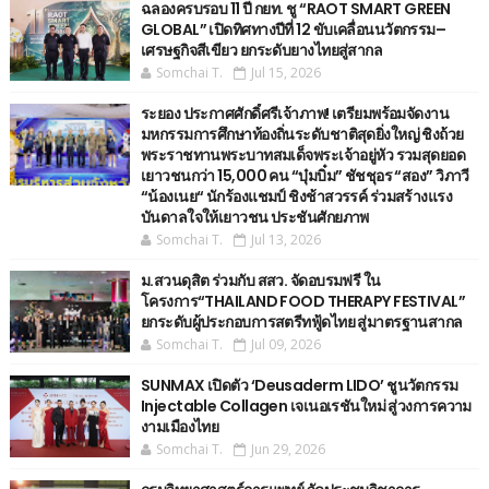
ฉลองครบรอบ 11 ปี กยท. ชู “RAOT SMART GREEN
GLOBAL” เปิดทิศทางปีที่ 12 ขับเคลื่อนนวัตกรรม–
เศรษฐกิจสีเขียว ยกระดับยางไทยสู่สากล
Somchai T.
Jul 15, 2026
ระยอง ประกาศศักดิ์ศรีเจ้าภาพ! เตรียมพร้อมจัดงาน
มหกรรมการศึกษาท้องถิ่นระดับชาติสุดยิ่งใหญ่ ชิงถ้วย
พระราชทานพระบาทสมเด็จพระเจ้าอยู่หัว รวมสุดยอด
เยาวชนกว่า 15,000 คน “บุ๋มบิ๋ม” ชัชชุอร “สอง” วิภาวี
“น้องเนย“ นักร้องแชมป์ ชิงช้าสวรรค์ ร่วมสร้างแรง
บันดาลใจให้เยาวชน ประชันศักยภาพ
Somchai T.
Jul 13, 2026
ม.สวนดุสิต ร่วมกับ สสว. จัดอบรมฟรี ใน
โครงการ“THAILAND FOOD THERAPY FESTIVAL”
ยกระดับผู้ประกอบการสตรีทฟู้ดไทย สู่มาตรฐานสากล
Somchai T.
Jul 09, 2026
SUNMAX เปิดตัว ‘Deusaderm LIDO’ ชูนวัตกรรม
Injectable Collagen เจเนอเรชันใหม่ สู่วงการความ
งามเมืองไทย
Somchai T.
Jun 29, 2026