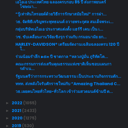
เอไอเอ ประเทศไทย ฉลองครบรอบ 85 ปี ส่งภาพยนตร์
โฆษณา...
“รู้เท่าทันไทรอยด์ด้วยวิธีการรักษาสมัยใหม่” การผ่า...
วธ. จัดพิธีเจริญพระพุทธมนต์ ถวายพระกุศล สมเด็จพระเ...
กลุ่มบริษัทเอไอเอ ประกาศแต่งตั้ง แฮร์รี เคน เป็น เ...
วช. ขับเคลื่อนงานวิจัยเชิงรุก ร่วมกับ กรมอนามัย ยก...
HARLEY-DAVIDSON® เตรียมจัดงานเฉลิมฉลองครบ 120 ปี
ใ...
ร่วมน้อมรำลึก ๑๕๓ ปี ชาตกาล “หลวงปู่มั่น ภูริทัตโต...
คณะกรรมการส่งเสริมคุณธรรมแห่งชาติเห็นชอบแผนกา
รดำเน...
รัฐมนตรีว่าการกระทรวงวัฒนธรรม เป็นประธานกิจกรรมตัก...
ททท. ส่งพลังใจรับศักราชใหม่กับ “Amazing Thailand C...
วธ.เผยคนไทยทั่วไทย-ทั่วโลก เข้าร่วมสวดมนต์ข้ามปี ต...
2022
(1055)
►
2021
(2433)
►
2020
(1275)
►
2019
(530)
►