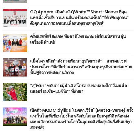
GQ Apparel เปิดตัว GQWhite™ Short-Sleeve ที่สุด
แห่งเสื้อเชิ้ตสีขาวแขนสั้น พร้อมคอนเซ็ปต์ “จีคิวฟิตทุกคน”
ดึงจุดเด่นการออกแบบเพื่อคนทุกเพศ ทุกไซส์
ครั้งแรกที่ศรีสะเกษ! ทีมชาติไทย ปะทะ เติร์กเมนิสถาน อุ่น
เครื่องฟีฟ่าเดย์
แม็คโคร ผนึกกำลัง กรมพัฒนาธุรกิจการค้า – สมาคมเชฟ
ประเทศไทย “ติดปีกร้านอาหาร” สนับสนุนธุรกิจรายย่อย ช่วย
ฟื้นฟูกิจการหลังผ่านวิกฤต
“สุวิชยา” ขยับตามผู้นำ 4 สโตรค จบรอบสองศึก“วีเมนส์ อ
เมเจอร์ เอเชีย-แปซิฟิก” ที่พัทยา
เปิดตัว MQDC Idyllias "เมตตาเวิร์ส" (Metta-verse) ครั้ง
แรกในโลกที่เชื่อมโยงโลกจริงกับโลกเสมือนทุกมิติ พร้อมส่ง
มอบนวัตกรรมร่วมสร้างโลกในอุดมคติ เพื่อสุขอันยั่งยืนแก่ทุก
สรรพสิ่ง