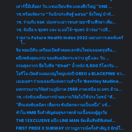
เสาร์นี้มีเดือด! วัน แชมเปียนชิพ แถลงศึกใหญ่ "ONE ...
วช.พร้อมจัดงาน “วันนักประดิษฐ์ ๒๕๖๖” ยิ่งใหญ่ นำทั...
วช. ร่วมกับ สอศ. บ่มเพาะเยาวชนสายอาชีวะศึกษา เพิ่ม...
วช. จับมือ จ.ชุมพร และ ม.แม่โจ้-ชุมพร นำร่อง “เปลี...
รายงาน Future Health Index 2022 เผยวงการเฮลท์แคร์
ใ...
จิม ทอมป์สัน เตรียมเปิดตัวคอลเลกชันใหม่ฉลองตรุษจีน...
ผนึกพลังสุดแกร่ง ของพันธมิตรระหว่าง ทูมี่ และ วัน ...
กรมศุลกากร ยึดใบพืช “Khat” น้ำหนัก 5,600 กิโลกรัม ...
โอรีโอ เปิดตัวแคมเปญใหญ่แห่งปี OREO x BLACKPINK ชว...
เอเอเอสฯ ร่วมฉลองปีแห่งความสำเร็จ ‘Bentley Mulline...
มหกรรมงานวิจัยส่วนภูมิภาค 2566 ภาคเหนือ ณ มทร.ล้าน...
วช. เร่งขับเคลื่อนการนำผลงานวิจัยไปใช้ประโยชน์ “ศั...
"ศึกแห่งพันธมิตร เพื่อกระชับมิตรความเป็นหนึ่ง" แข้...
ทำไม HMB จึงสำคัญต่อสุขภาพกล้ามเนื้อของผู้สูงวัย
THE 1 EXCLUSIVE ผนึก LINE MAN จัดเต็มสิทธิพิเศษส่...
FIRST PRIDE X SUBWAY ปรากฏการณ์ครั้งสำคัญ 2 ยักษ์ใ...