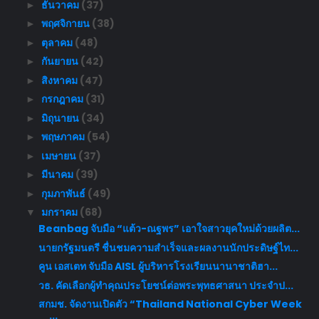
ธันวาคม
(37)
►
พฤศจิกายน
(38)
►
ตุลาคม
(48)
►
กันยายน
(42)
►
สิงหาคม
(47)
►
กรกฎาคม
(31)
►
มิถุนายน
(34)
►
พฤษภาคม
(54)
►
เมษายน
(37)
►
มีนาคม
(39)
►
กุมภาพันธ์
(49)
►
มกราคม
(68)
▼
Beanbag จับมือ “แต้ว-ณฐพร” เอาใจสาวยุคใหม่ด้วยผลิต...
นายกรัฐมนตรี ชื่นชมความสำเร็จและผลงานนักประดิษฐ์ไท...
คูน เอสเตท จับมือ AISL ผู้บริหารโรงเรียนนานาชาติฮา...
วธ. คัดเลือกผู้ทำคุณประโยชน์ต่อพระพุทธศาสนา ประจำป...
สกมช. จัดงานเปิดตัว “Thailand National Cyber Week
...