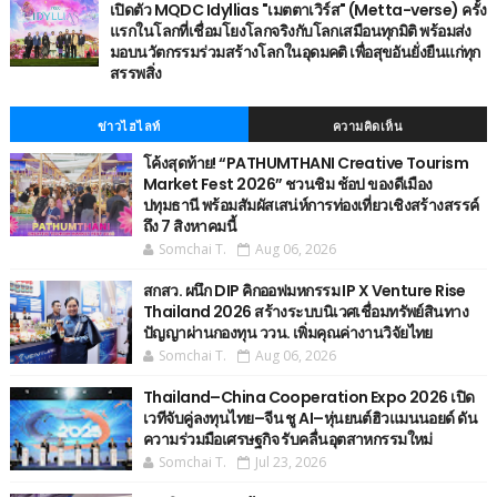
เปิดตัว MQDC Idyllias "เมตตาเวิร์ส" (Metta-verse) ครั้ง
แรกในโลกที่เชื่อมโยงโลกจริงกับโลกเสมือนทุกมิติ พร้อมส่ง
มอบนวัตกรรมร่วมสร้างโลกในอุดมคติ เพื่อสุขอันยั่งยืนแก่ทุก
สรรพสิ่ง
ข่าวไฮไลท์
ความคิดเห็น
โค้งสุดท้าย! “PATHUMTHANI Creative Tourism
Market Fest 2026” ชวนชิม ช้อป ของดีเมือง
ปทุมธานี พร้อมสัมผัสเสน่ห์การท่องเที่ยวเชิงสร้างสรรค์
ถึง 7 สิงหาคมนี้
Somchai T.
Aug 06, 2026
สกสว. ผนึก DIP คิกออฟมหกรรม IP X Venture Rise
Thailand 2026 สร้างระบบนิเวศเชื่อมทรัพย์สินทาง
ปัญญาผ่านกองทุน ววน. เพิ่มคุณค่างานวิจัยไทย
Somchai T.
Aug 06, 2026
Thailand–China Cooperation Expo 2026 เปิด
เวทีจับคู่ลงทุนไทย–จีน ชู AI–หุ่นยนต์ฮิวแมนนอยด์ ดัน
ความร่วมมือเศรษฐกิจ รับคลื่นอุตสาหกรรมใหม่
Somchai T.
Jul 23, 2026