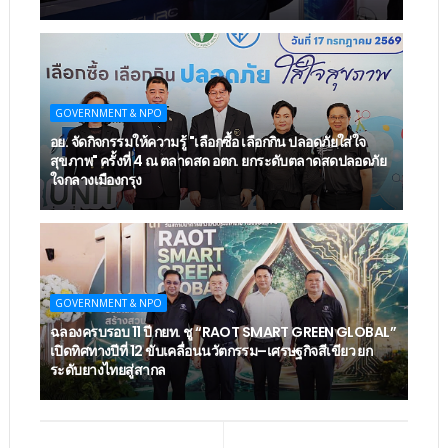
GOVERNMENT & NPO
อย. จัดกิจกรรมให้ความรู้ "เลือกซื้อ เลือกกิน ปลอดภัยใส่ใจ
สุขภาพ" ครั้งที่ 4 ณ ตลาดสด อตก. ยกระดับตลาดสดปลอดภัย
ใจกลางเมืองกรุง
GOVERNMENT & NPO
ฉลองครบรอบ 11 ปี กยท. ชู “RAOT SMART GREEN GLOBAL”
เปิดทิศทางปีที่ 12 ขับเคลื่อนนวัตกรรม–เศรษฐกิจสีเขียว ยก
ระดับยางไทยสู่สากล