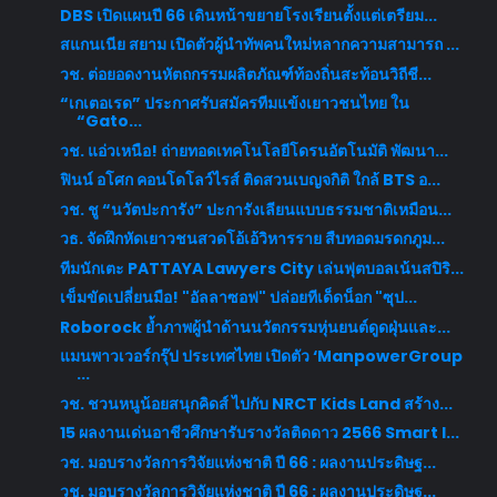
DBS เปิดแผนปี 66 เดินหน้าขยายโรงเรียนตั้งแต่เตรียม...
สแกนเนีย สยาม เปิดตัวผู้นำทัพคนใหม่หลากความสามารถ ...
วช. ต่อยอดงานหัตถกรรมผลิตภัณฑ์ท้องถิ่นสะท้อนวิถีชี...
“เกเตอเรด” ประกาศรับสมัครทีมแข้งเยาวชนไทย ใน
“Gato...
วช. แอ่วเหนือ! ถ่ายทอดเทคโนโลยีโดรนอัตโนมัติ พัฒนา...
ฟินน์ อโศก คอนโดโลว์ไรส์ ติดสวนเบญจกิติ ใกล้ BTS อ...
วช. ชู “นวัตปะการัง” ปะการังเลียนแบบธรรมชาติเหมือน...
วธ. จัดฝึกหัดเยาวชนสวดโอ้เอ้วิหารราย สืบทอดมรดกภูม...
ทีมนักเตะ PATTAYA Lawyers City เล่นฟุตบอลเน้นสปิริ...
เข็มขัดเปลี่ยนมือ! "อัลลาซอฟ" ปล่อยทีเด็ดน็อก "ซุป...
Roborock ย้ำภาพผู้นำด้านนวัตกรรมหุ่นยนต์ดูดฝุ่นและ...
แมนพาวเวอร์กรุ๊ป ประเทศไทย เปิดตัว ‘ManpowerGroup
...
วช. ชวนหนูน้อยสนุกคิดส์ ไปกับ NRCT Kids Land สร้าง...
15 ผลงานเด่นอาชีวศึกษารับรางวัลติดดาว 2566 Smart I...
วช. มอบรางวัลการวิจัยแห่งชาติ ปี 66 : ผลงานประดิษฐ...
วช. มอบรางวัลการวิจัยแห่งชาติ ปี 66 : ผลงานประดิษฐ...