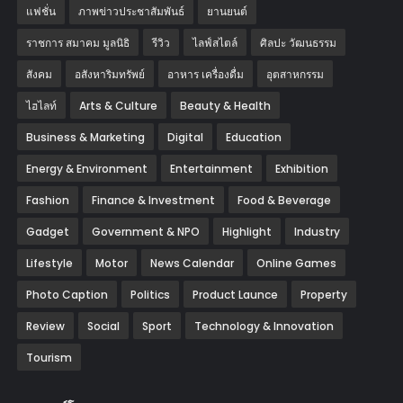
แฟชั่น
ภาพข่าวประชาสัมพันธ์
‎ยานยนต์‎
ราชการ สมาคม มูลนิธิ
รีวิว
ไลฟ์สไตล์
ศิลปะ วัฒนธรรม
สังคม
อสังหาริมทรัพย์
อาหาร เครื่องดื่ม
อุตสาหกรรม
ไฮไลท์
Arts & Culture
Beauty & Health
Business & Marketing
Digital
Education
Energy & Environment
Entertainment
Exhibition
Fashion
Finance & Investment
Food & Beverage
Gadget
Government & NPO
Highlight
Industry
Lifestyle
Motor
News Calendar
Online Games
Photo Caption
Politics
Product Launce
Property
Review
Social
Sport
Technology & Innovation
Tourism