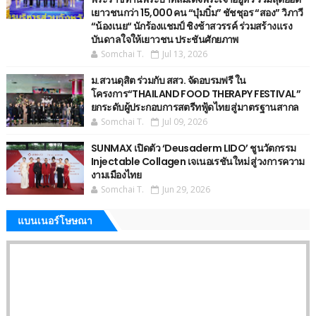
เยาวชนกว่า 15,000 คน “บุ๋มบิ๋ม” ชัชชุอร “สอง” วิภาวี
“น้องเนย“ นักร้องแชมป์ ชิงช้าสวรรค์ ร่วมสร้างแรง
บันดาลใจให้เยาวชน ประชันศักยภาพ
Somchai T.
Jul 13, 2026
ม.สวนดุสิต ร่วมกับ สสว. จัดอบรมฟรี ใน
โครงการ“THAILAND FOOD THERAPY FESTIVAL”
ยกระดับผู้ประกอบการสตรีทฟู้ดไทย สู่มาตรฐานสากล
Somchai T.
Jul 09, 2026
SUNMAX เปิดตัว ‘Deusaderm LIDO’ ชูนวัตกรรม
Injectable Collagen เจเนอเรชันใหม่ สู่วงการความ
งามเมืองไทย
Somchai T.
Jun 29, 2026
แบนเนอร์โษษณา