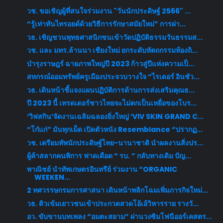
วช. ขอเชิญผู้ที่สนใจร่วมงาน "วันนักประดิษฐ์ 2566" ...
“รู้เท่าทันไทรอยด์ด้วยวิธีการรักษาสมัยใหม่” การผ่า...
​วธ. เชิญชวนพุทธศาสนิกชนเข้าวัดปฏิบัติธรรมวันธรรมส...
วช. และ มทร.ล้านนา เชียงใหม่ ยกระดับหัตถกรรมท้องถิ...
บำรุงราษฎร์ ฉายภาพใหญ่ปี 2023 ก้าวสู่ปีแห่งความเป็...
สหกรณ์ออมทรัพย์ครูเมืองประจวบวางใจ “ไรเดอร์ อินชัว...
วธ. เดินหน้าชี้แจงแผนปฏิบัติการด้านการส่งเสริมคุณธ...
ปี 2023 นี้ เทรดเดอร์ชาวไทยจะไม่ตกเป็นเหยื่อของโบร...
‘วิฟสกิน’จัดงานเฉลิมฉลองยิ่งใหญ่ ‘VIV SKIN GRAND C...
“โก๋แก่” มันทุกเม็ด เปิดตัวหนัง Resemblance “ปรากฏ...
วช. เตรียมทัพนักประดิษฐ์ไทย-นานาชาติ นำผลงานสิ่งปร...
ผู้ค้าสลากคนพิการ ฟาดเดือด “ รบ. ” กลับทางเดิม ปัญ...
พาณิชย์ นำทัพเกษตรอินทรีย์ ร่วมงาน “ORGANIC
WEEKEN...
2 ทศวรรษกรมการศาสนา เดินหน้าพลิกโฉมเพิ่มภารกิจใหม่...
วธ. ติวเข้มเยาวชนเข้าประกวดสวดโอ้เอ้วิหารราย รางวั...
อว. ขับขานบทเพลง “อมตะสยาม” ผ่านวงซิมโฟนีออร์เคสตร...