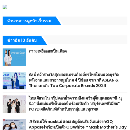
จำนวนการดูหน้าเว็บรวม
ข่าวฮิต 10 อันดับ
ภาวะเหงื่อออกเป็นเลือด
กัลฟ์ คว้ารางวัลสุดยอดแบรนด์องค์กรไทยในหมวดธุรกิจ
พลังงานและสาธารณูปโภค 4 ปีซ้อน จากเวที ASEAN &
Thailand’s Top Corporate Brands 2024
ไทยเจียระไน กรุ๊ป ตอกย้ำความปัง!! คว้าคู่จิ้นสุดฮอต “ซี-นุ
นิว” นั่งแท่นพรีเซ็นเตอร์ พร้อมเปิดตัว “สบู่รังนกพรีเมี่ยม”
POYD ผลิตภัณฑ์สำหรับทุกกลุ่มและทุกเพศ
#รักแม่ให้maskแม่ แคมเปญต้อนรับวันแม่จาก GQ
Apparel พร้อมเปิดตัว GQWhite™ Mask Mother's Day