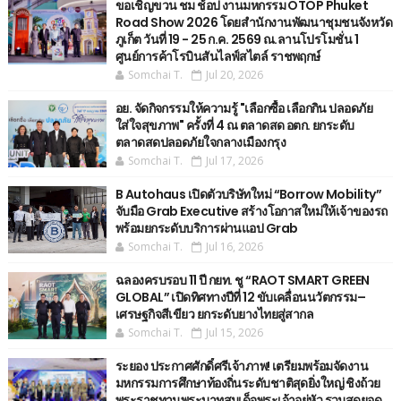
ขอเชิญขวน ชม ช้อป งานมหกรรม OTOP Phuket
Road Show 2026 โดยสำนักงานพัฒนาชุมชนจังหวัด
ภูเก็ต วันที่ 19 - 25 ก.ค. 2569 ณ.ลานโปรโมชั่น 1
ศูนย์การค้าโรบินสันไลฟ์สไตล์ ราชพฤกษ์
Somchai T.
Jul 20, 2026
อย. จัดกิจกรรมให้ความรู้ "เลือกซื้อ เลือกกิน ปลอดภัย
ใส่ใจสุขภาพ" ครั้งที่ 4 ณ ตลาดสด อตก. ยกระดับ
ตลาดสดปลอดภัยใจกลางเมืองกรุง
Somchai T.
Jul 17, 2026
B Autohaus เปิดตัวบริษัทใหม่ “Borrow Mobility”
จับมือ Grab Executive สร้างโอกาสใหม่ให้เจ้าของรถ
พร้อมยกระดับบริการผ่านแอป Grab
Somchai T.
Jul 16, 2026
ฉลองครบรอบ 11 ปี กยท. ชู “RAOT SMART GREEN
GLOBAL” เปิดทิศทางปีที่ 12 ขับเคลื่อนนวัตกรรม–
เศรษฐกิจสีเขียว ยกระดับยางไทยสู่สากล
Somchai T.
Jul 15, 2026
ระยอง ประกาศศักดิ์ศรีเจ้าภาพ! เตรียมพร้อมจัดงาน
มหกรรมการศึกษาท้องถิ่นระดับชาติสุดยิ่งใหญ่ ชิงถ้วย
พระราชทานพระบาทสมเด็จพระเจ้าอยู่หัว รวมสุดยอด