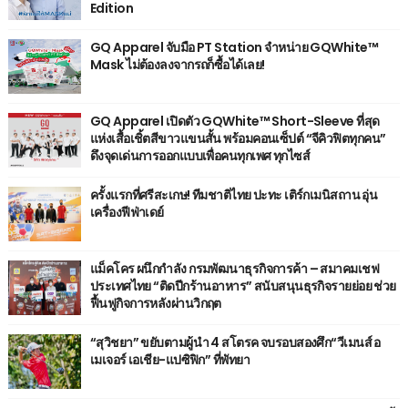
Edition
GQ Apparel จับมือ PT Station จำหน่าย GQWhite™
Mask ไม่ต้องลงจากรถก็ซื้อได้เลย!
GQ Apparel เปิดตัว GQWhite™ Short-Sleeve ที่สุด
แห่งเสื้อเชิ้ตสีขาวแขนสั้น พร้อมคอนเซ็ปต์ “จีคิวฟิตทุกคน”
ดึงจุดเด่นการออกแบบเพื่อคนทุกเพศ ทุกไซส์
ครั้งแรกที่ศรีสะเกษ! ทีมชาติไทย ปะทะ เติร์กเมนิสถาน อุ่น
เครื่องฟีฟ่าเดย์
แม็คโคร ผนึกกำลัง กรมพัฒนาธุรกิจการค้า – สมาคมเชฟ
ประเทศไทย “ติดปีกร้านอาหาร” สนับสนุนธุรกิจรายย่อย ช่วย
ฟื้นฟูกิจการหลังผ่านวิกฤต
“สุวิชยา” ขยับตามผู้นำ 4 สโตรค จบรอบสองศึก“วีเมนส์ อ
เมเจอร์ เอเชีย-แปซิฟิก” ที่พัทยา