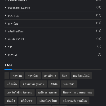
ONLINE GAMES
(19)
PRODUCT LAUNCE
(18)
POLITICS
(18)
การเมือง
(18)
ผลิตภัณฑ์ใหม่
(15)
เกมส์ออนไลน์
(4)
รีวิว
(3)
REVIEW
TAG
การเงิน
การเมือง
การศึกษา
กีฬา
เกมส์ออนไลน์
แก็ตเจ็ต
ความงาม สุขภาพ
ดิจิทัล
ท่องเที่ยว
เทคโนโลยี นวัตกรรม
ธุรกิจ การตลาด
นิทรรศการ งานมหกรรม
บันเทิง
ปฏิทินข่าว
ผลิตภัณฑ์ใหม่
พลังงาน สิ่งแวดล้อม