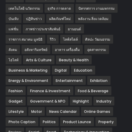
เทคโนโลยี นวัตกรรม
ธุรกิจ การตลาด
นิทรรศการ งานมหกรรม
บันเทิง
ปฏิทินข่าว
ผลิตภัณฑ์ใหม่
พลังงาน สิ่งแวดล้อม
แฟชั่น
ภาพข่าวประชาสัมพันธ์
‎ยานยนต์‎
ราชการ สมาคม มูลนิธิ
รีวิว
ไลฟ์สไตล์
ศิลปะ วัฒนธรรม
สังคม
อสังหาริมทรัพย์
อาหาร เครื่องดื่ม
อุตสาหกรรม
ไฮไลท์
Arts & Culture
Beauty & Health
Business & Marketing
Digital
Education
Energy & Environment
Entertainment
Exhibition
Fashion
Finance & Investment
Food & Beverage
Gadget
Government & NPO
Highlight
Industry
Lifestyle
Motor
News Calendar
Online Games
Photo Caption
Politics
Product Launce
Property