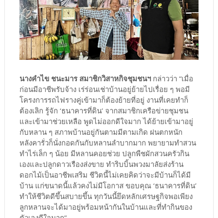
นางคำไข ชนะมาร สมาชิกวิสาหกิจชุมชนฯ
กล่าวว่า “เมื่อ
ก่อนมีอาชีพรับจ้าง เร่ร่อนเช่าบ้านอยู่ย้ายไปเรื่อย ๆ พอมี
โครงการรถไฟรางคู่เข้ามาก็ต้องย้ายที่อยู่ งานที่เคยทำก็
ต้องเลิก รู้จัก ‘ธนาคารที่ดิน’ จากสมาชิกเครือข่ายชุมชน
และเข้ามาช่วยเหลือ พูดไม่ออกดีใจมาก ได้ย้ายเข้ามาอยู่
กับหลาน ๆ สภาพบ้านอยู่กันตามมีตามเกิด ฝนตกหนัก
หลังคารั่วก็นั่งกอดกันกับหลานลำบากมาก พยายามทำสวน
ทำไร่เล็ก ๆ น้อย มีหลานคอยช่วย ปลูกพืชผักสวนครัวกิน
เองและปลูกดาวเรืองส่งขาย ทำริบบิ้นพวงมาลัยส่งร้าน
ดอกไม้เป็นอาชีพเสริม ชีวิตนี้ไม่เคยคิดว่าจะมีบ้านก็ได้มี
บ้าน แก่ขนาดนี้แล้วคงไม่มีโอกาส ขอบคุณ ‘ธนาคารที่ดิน’
ทำให้ชีวิตดีขึ้นสบายขึ้น ทุกวันนี้ยึดหลักเศรษฐกิจพอเพียง
ลูกหลานจะได้มาอยู่พร้อมหน้ากันในบ้านและที่ทำกินของ
ตัวเองดีใจมาก”