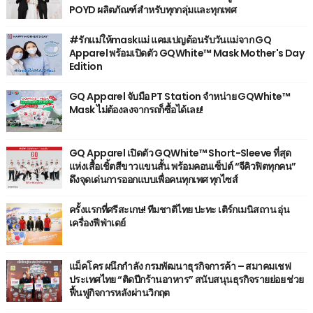
POYD ผลิตภัณฑ์สำหรับทุกกลุ่มและทุกเพศ
#รักแม่ให้maskแม่ แคมเปญต้อนรับวันแม่จาก GQ
Apparel พร้อมเปิดตัว GQWhite™ Mask Mother's Day
Edition
GQ Apparel จับมือ PT Station จำหน่าย GQWhite™
Mask ไม่ต้องลงจากรถก็ซื้อได้เลย!
GQ Apparel เปิดตัว GQWhite™ Short-Sleeve ที่สุด
แห่งเสื้อเชิ้ตสีขาวแขนสั้น พร้อมคอนเซ็ปต์ “จีคิวฟิตทุกคน”
ดึงจุดเด่นการออกแบบเพื่อคนทุกเพศ ทุกไซส์
ครั้งแรกที่ศรีสะเกษ! ทีมชาติไทย ปะทะ เติร์กเมนิสถาน อุ่น
เครื่องฟีฟ่าเดย์
แม็คโคร ผนึกกำลัง กรมพัฒนาธุรกิจการค้า – สมาคมเชฟ
ประเทศไทย “ติดปีกร้านอาหาร” สนับสนุนธุรกิจรายย่อย ช่วย
ฟื้นฟูกิจการหลังผ่านวิกฤต