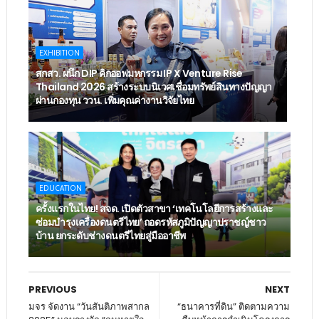
EXHIBITION
สกสว. ผนึก DIP คิกออฟมหกรรม IP X Venture Rise
Thailand 2026 สร้างระบบนิเวศเชื่อมทรัพย์สินทางปัญญา
ผ่านกองทุน ววน. เพิ่มคุณค่างานวิจัยไทย
EDUCATION
ครั้งแรกในไทย! สจด. เปิดตัวสาขา ‘เทคโนโลยีการสร้างและ
ซ่อมบำรุงเครื่องดนตรีไทย’ ​ถอดรหัสภูมิปัญญาปราชญ์ชาว
บ้าน ยกระดับช่างดนตรีไทยสู่มืออาชีพ
PREVIOUS
NEXT
มจร จัดงาน “วันสันติภาพสากล
“ธนาคารที่ดิน” ติดตามความ