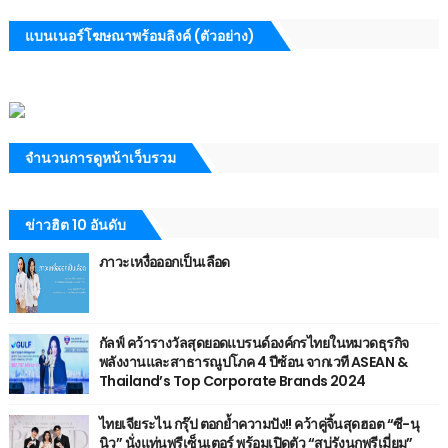
แบนเนอร์โฆษณาพร้อมลิงค์ (ตัวอย่าง)
จำนวนการดูหน้าเว็บรวม
ข่าวฮิต 10 อันดับ
ภาวะเหงื่อออกเป็นเลือด
กัลฟ์ คว้ารางวัลสุดยอดแบรนด์องค์กรไทยในหมวดธุรกิจ
พลังงานและสาธารณูปโภค 4 ปีซ้อน จากเวที ASEAN &
Thailand’s Top Corporate Brands 2024
ไทยเจียระไน กรุ๊ป ตอกย้ำความปัง!! คว้าคู่จิ้นสุดฮอต “ซี-นุ
นิว” นั่งแท่นพรีเซ็นเตอร์ พร้อมเปิดตัว “สบู่รังนกพรีเมี่ยม”