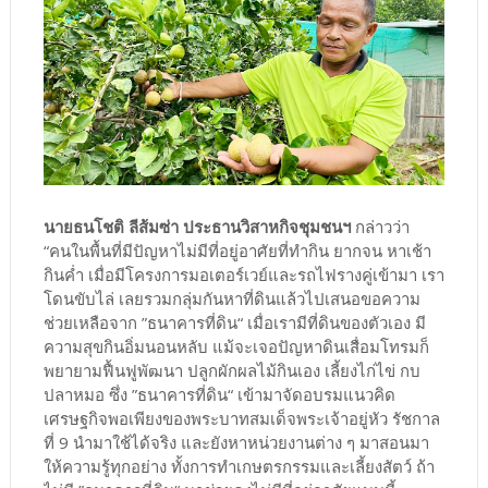
นายธนโชติ ลีส้มซ่า ประธานวิสาหกิจชุมชนฯ
กล่าวว่า
“คนในพื้นที่มีปัญหาไม่มีที่อยู่อาศัยที่ทำกิน ยากจน หาเช้า
กินค่ำ เมื่อมีโครงการมอเตอร์เวย์และรถไฟรางคู่เข้ามา เรา
โดนขับไล่ เลยรวมกลุ่มกันหาที่ดินแล้วไปเสนอขอความ
ช่วยเหลือจาก ”ธนาคารที่ดิน“ เมื่อเรามีที่ดินของตัวเอง มี
ความสุขกินอิ่มนอนหลับ แม้จะเจอปัญหาดินเสื่อมโทรมก็
พยายามฟื้นฟูพัฒนา ปลูกผักผลไม้กินเอง เลี้ยงไก่ไข่ กบ
ปลาหมอ ซึ่ง ”ธนาคารที่ดิน“ เข้ามาจัดอบรมแนวคิด
เศรษฐกิจพอเพียงของพระบาทสมเด็จพระเจ้าอยู่หัว รัชกาล
ที่ 9 นำมาใช้ได้จริง และยังหาหน่วยงานต่าง ๆ มาสอนมา
ให้ความรู้ทุกอย่าง ทั้งการทำเกษตรกรรมและเลี้ยงสัตว์ ถ้า