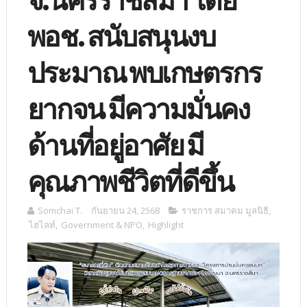
จ.นครราชสีมา โดย
พอช. สนับสนุนงบ
ประมาณ พบเกษตรกร
ยากจน มีความมั่นคง
ด้านที่อยู่อาศัย มี
คุณภาพชีวิตที่ดีขึ้น
Somchai T.
กันยายน 24, 2568
ราชการ สมาคม มูลนิธิ
,
ไฮไลท์
,
Government & NPO
,
Highlight