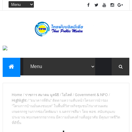
Home
/
ราชการ สมาคม มูลนิธิ
/
ไฮไลท์
/
Government & NPO
/
Highlight
/
“ธนาคารที่ดิน” ติดตามความคืบหน้าโครงการนำร่อง
“โครงการบ้านมั่นคงชนบท” ในพื้นที่วิสาหกิจชุมชนไร่นาสวนผสม
เกษตรกรฐานรากช่องโคพัฒนา จ.นครราชสีมา โดย พอช. สนับสนุนงบ
ประมาณ พบเกษตรกรยากจน มีความมั่นคงด้านที่อยู่อาศัย มีคุณภาพชีวิต
ที่ดีขึ้น