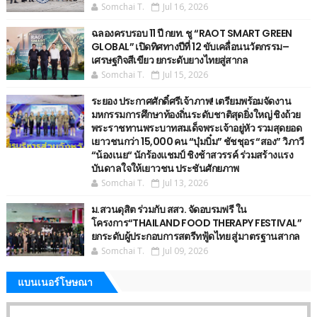
Somchai T.
Jul 16, 2026
ฉลองครบรอบ 11 ปี กยท. ชู “RAOT SMART GREEN
GLOBAL” เปิดทิศทางปีที่ 12 ขับเคลื่อนนวัตกรรม–
เศรษฐกิจสีเขียว ยกระดับยางไทยสู่สากล
Somchai T.
Jul 15, 2026
ระยอง ประกาศศักดิ์ศรีเจ้าภาพ! เตรียมพร้อมจัดงาน
มหกรรมการศึกษาท้องถิ่นระดับชาติสุดยิ่งใหญ่ ชิงถ้วย
พระราชทานพระบาทสมเด็จพระเจ้าอยู่หัว รวมสุดยอด
เยาวชนกว่า 15,000 คน “บุ๋มบิ๋ม” ชัชชุอร “สอง” วิภาวี
“น้องเนย“ นักร้องแชมป์ ชิงช้าสวรรค์ ร่วมสร้างแรง
บันดาลใจให้เยาวชน ประชันศักยภาพ
Somchai T.
Jul 13, 2026
ม.สวนดุสิต ร่วมกับ สสว. จัดอบรมฟรี ใน
โครงการ“THAILAND FOOD THERAPY FESTIVAL”
ยกระดับผู้ประกอบการสตรีทฟู้ดไทย สู่มาตรฐานสากล
Somchai T.
Jul 09, 2026
แบนเนอร์โษษณา