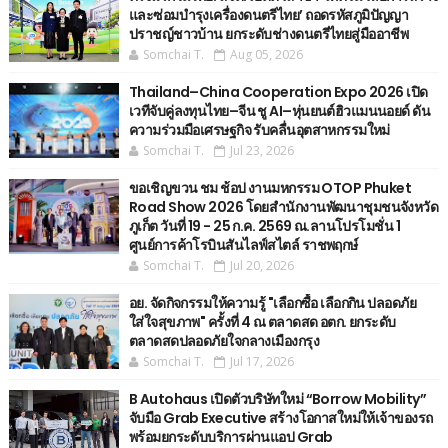
และซ่อมบำรุงเครื่องดนตรีไทย’ ​ถอดรหัสภูมิปัญญา
ปราชญ์ชาวบ้าน ยกระดับช่างดนตรีไทยสู่มืออาชีพ
Somchai T.
Aug 05, 2026
Thailand–China Cooperation Expo 2026 เปิด
เวทีจับคู่ลงทุนไทย–จีน ชู AI–หุ่นยนต์ฮิวแมนนอยด์ ดัน
ความร่วมมือเศรษฐกิจ รับคลื่นอุตสาหกรรมใหม่
Somchai T.
Jul 23, 2026
ขอเชิญขวน ชม ช้อป งานมหกรรม OTOP Phuket
Road Show 2026 โดยสำนักงานพัฒนาชุมชนจังหวัด
ภูเก็ต วันที่ 19 - 25 ก.ค. 2569 ณ.ลานโปรโมชั่น 1
ศูนย์การค้าโรบินสันไลฟ์สไตล์ ราชพฤกษ์
Somchai T.
Jul 20, 2026
อย. จัดกิจกรรมให้ความรู้ "เลือกซื้อ เลือกกิน ปลอดภัย
ใส่ใจสุขภาพ" ครั้งที่ 4 ณ ตลาดสด อตก. ยกระดับ
ตลาดสดปลอดภัยใจกลางเมืองกรุง
Somchai T.
Jul 17, 2026
B Autohaus เปิดตัวบริษัทใหม่ “Borrow Mobility”
จับมือ Grab Executive สร้างโอกาสใหม่ให้เจ้าของรถ
พร้อมยกระดับบริการผ่านแอป Grab