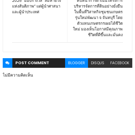
2025” มอบรางวัล “ลมหายใจ
คืบหน้าการดำเนินโครงการ
แห่งสันติภาพ” แด่ผู้นำศาสนา
บริหารจัดการที่ดินอย่างยั่งยืน
และผู้นำประเทศ
ในพื้นที่วิสาหกิจชุมชนเกษตร
รุ่นใหม่พัฒนา จ.จันทบุรี โดย
ตัวแทนเกษตรกรเผยได้ชีวิต
ใหม่ มองเห็นโอกาสมีคุณภาพ
ชีวิตที่ดีขึ้นและมั่นคง
POST
COMMENT
BLOGGER
DISQUS
FACEBOOK
ไม่มีความคิดเห็น