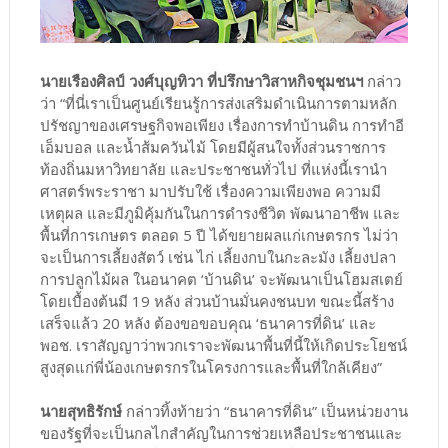
นายเรืองศิลป์ วงศ์บุญทิวา ที่ปรึกษาวิสาหกิจชุมชนฯ
กล่าว
ว่า “ที่นี่เราเป็นศูนย์เรียนรู้การส่งเสริมดำเนินการตามหลัก
ปรัชญาของเศรษฐกิจพอเพียง เรื่องการทำบ้านดิน การทำอี
เอ็มบอล และน้ำส้มควันไม้ โดยมีผู้สนใจทั้งส่วนราชการ
ท้องถิ่นมหาวิทยาลัย และประชาชนทั่วไป ที่แห่งนี้เรานำ
ศาสตร์พระราชา มาปรับใช้ เรื่องความเพียงพอ ความมี
เหตุผล และมีภูมิคุ้มกันในการดำรงชีวิต พัฒนาอาชีพ และ
พื้นที่การเกษตร ตลอด 5 ปี ได้ขยายผลแก่เกษตรกร ไม่ว่า
จะเป็นการเลี้ยงสัตว์ เช่น ไก่ เลี้ยงกบในกะละมัง เลี้ยงปลา
การปลูกไม้ผล ในอนาคต ‘บ้านดิน’ จะพัฒนาเป็นโฮมสเตย์
โดยเบื้องต้นมี 19 หลัง ส่วนบ้านมั่นคงชนบท ขณะนี้สร้าง
เสร็จแล้ว 20 หลัง ต้องขอขอบคุณ ‘ธนาคารที่ดิน’ และ
พอช. เราสัญญาว่าพวกเราจะพัฒนาพื้นที่นี้ให้เกิดประโยชน์
สูงสุดแก่พี่น้องเกษตรกรในโครงการและพื้นที่ใกล้เคียง”
นายสุทธิรักษ์
กล่าวทิ้งท้ายว่า “ธนาคารที่ดิน” เป็นหน่วยงาน
ของรัฐที่จะเป็นกลไกสำคัญในการช่วยเหลือประชาชนและ