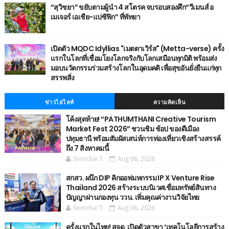
“สุวิชยา” ขยับตามผู้นำ 4 สโตรค จบรอบสองศึก“วีเมนส์ อ
เมเจอร์ เอเชีย-แปซิฟิก” ที่พัทยา
เปิดตัว MQDC Idyllias "เมตตาเวิร์ส" (Metta-verse) ครั้ง
แรกในโลกที่เชื่อมโยงโลกจริงกับโลกเสมือนทุกมิติ พร้อมส่ง
มอบนวัตกรรมร่วมสร้างโลกในอุดมคติ เพื่อสุขอันยั่งยืนแก่ทุก
สรรพสิ่ง
ข่าวไฮไลท์
ความคิดเห็น
โค้งสุดท้าย! “PATHUMTHANI Creative Tourism
Market Fest 2026” ชวนชิม ช้อป ของดีเมือง
ปทุมธานี พร้อมสัมผัสเสน่ห์การท่องเที่ยวเชิงสร้างสรรค์
ถึง 7 สิงหาคมนี้
Somchai T.
Aug 06, 2026
สกสว. ผนึก DIP คิกออฟมหกรรม IP X Venture Rise
Thailand 2026 สร้างระบบนิเวศเชื่อมทรัพย์สินทาง
ปัญญาผ่านกองทุน ววน. เพิ่มคุณค่างานวิจัยไทย
Somchai T.
Aug 06, 2026
ครั้งแรกในไทย! สจด. เปิดตัวสาขา ‘เทคโนโลยีการสร้าง