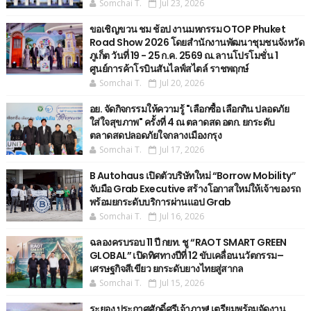
Somchai T.
Jul 23, 2026
ขอเชิญขวน ชม ช้อป งานมหกรรม OTOP Phuket
Road Show 2026 โดยสำนักงานพัฒนาชุมชนจังหวัด
ภูเก็ต วันที่ 19 - 25 ก.ค. 2569 ณ.ลานโปรโมชั่น 1
ศูนย์การค้าโรบินสันไลฟ์สไตล์ ราชพฤกษ์
Somchai T.
Jul 20, 2026
อย. จัดกิจกรรมให้ความรู้ "เลือกซื้อ เลือกกิน ปลอดภัย
ใส่ใจสุขภาพ" ครั้งที่ 4 ณ ตลาดสด อตก. ยกระดับ
ตลาดสดปลอดภัยใจกลางเมืองกรุง
Somchai T.
Jul 17, 2026
B Autohaus เปิดตัวบริษัทใหม่ “Borrow Mobility”
จับมือ Grab Executive สร้างโอกาสใหม่ให้เจ้าของรถ
พร้อมยกระดับบริการผ่านแอป Grab
Somchai T.
Jul 16, 2026
ฉลองครบรอบ 11 ปี กยท. ชู “RAOT SMART GREEN
GLOBAL” เปิดทิศทางปีที่ 12 ขับเคลื่อนนวัตกรรม–
เศรษฐกิจสีเขียว ยกระดับยางไทยสู่สากล
Somchai T.
Jul 15, 2026
ระยอง ประกาศศักดิ์ศรีเจ้าภาพ! เตรียมพร้อมจัดงาน