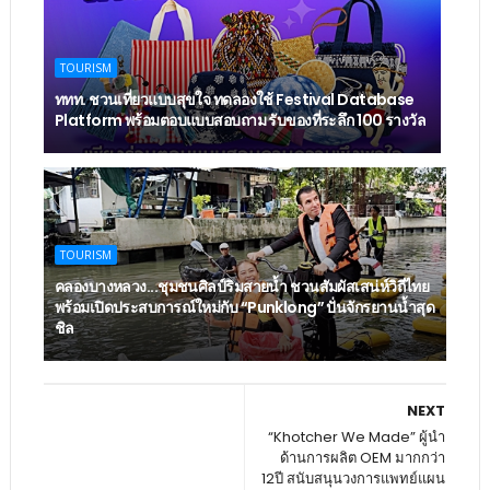
TOURISM
ททท. ชวนเที่ยวแบบสุขใจ ทดลองใช้ Festival Database
Platform พร้อมตอบแบบสอบถาม รับของที่ระลึก 100 รางวัล
TOURISM
คลองบางหลวง...ชุมชนศิลป์ริมสายน้ำ ชวนสัมผัสเสน่ห์วิถีไทย
พร้อมเปิดประสบการณ์ใหม่กับ “Punklong” ปั่นจักรยานน้ำสุด
ชิล
NEXT
“Khotcher We Made” ผู้นำ
ด้านการผลิต OEM มากกว่า
12ปี สนับสนุนวงการแพทย์แผน