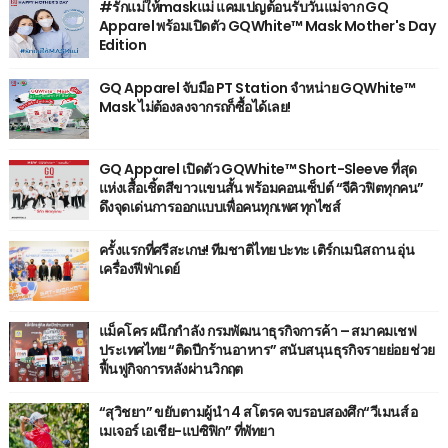
#รักแม่ให้maskแม่ แคมเปญต้อนรับวันแม่จาก GQ
Apparel พร้อมเปิดตัว GQWhite™ Mask Mother's Day
Edition
GQ Apparel จับมือ PT Station จำหน่าย GQWhite™
Mask ไม่ต้องลงจากรถก็ซื้อได้เลย!
GQ Apparel เปิดตัว GQWhite™ Short-Sleeve ที่สุด
แห่งเสื้อเชิ้ตสีขาวแขนสั้น พร้อมคอนเซ็ปต์ “จีคิวฟิตทุกคน”
ดึงจุดเด่นการออกแบบเพื่อคนทุกเพศ ทุกไซส์
ครั้งแรกที่ศรีสะเกษ! ทีมชาติไทย ปะทะ เติร์กเมนิสถาน อุ่น
เครื่องฟีฟ่าเดย์
แม็คโคร ผนึกกำลัง กรมพัฒนาธุรกิจการค้า – สมาคมเชฟ
ประเทศไทย “ติดปีกร้านอาหาร” สนับสนุนธุรกิจรายย่อย ช่วย
ฟื้นฟูกิจการหลังผ่านวิกฤต
“สุวิชยา” ขยับตามผู้นำ 4 สโตรค จบรอบสองศึก“วีเมนส์ อ
เมเจอร์ เอเชีย-แปซิฟิก” ที่พัทยา