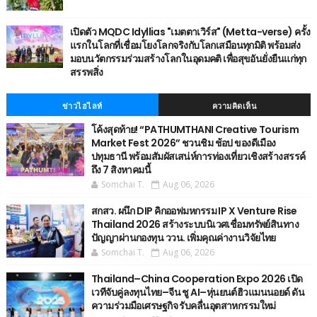
เปิดตัว MQDC Idyllias "เมตตาเวิร์ส" (Metta-verse) ครั้ง
แรกในโลกที่เชื่อมโยงโลกจริงกับโลกเสมือนทุกมิติ พร้อมส่ง
มอบนวัตกรรมร่วมสร้างโลกในอุดมคติ เพื่อสุขอันยั่งยืนแก่ทุก
สรรพสิ่ง
ข่าวไฮไลท์
ความคิดเห็น
โค้งสุดท้าย! “PATHUMTHANI Creative Tourism
Market Fest 2026” ชวนชิม ช้อป ของดีเมือง
ปทุมธานี พร้อมสัมผัสเสน่ห์การท่องเที่ยวเชิงสร้างสรรค์
ถึง 7 สิงหาคมนี้
Somchai T.
Aug 06, 2026
สกสว. ผนึก DIP คิกออฟมหกรรม IP X Venture Rise
Thailand 2026 สร้างระบบนิเวศเชื่อมทรัพย์สินทาง
ปัญญาผ่านกองทุน ววน. เพิ่มคุณค่างานวิจัยไทย
Somchai T.
Aug 06, 2026
Thailand–China Cooperation Expo 2026 เปิด
เวทีจับคู่ลงทุนไทย–จีน ชู AI–หุ่นยนต์ฮิวแมนนอยด์ ดัน
ความร่วมมือเศรษฐกิจ รับคลื่นอุตสาหกรรมใหม่