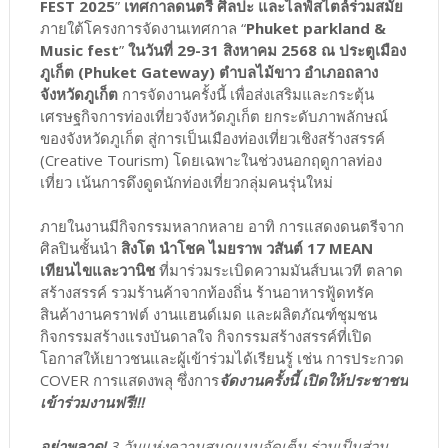
FEST 2025
”
เทศกาลดนตรี ศิลปะ และไลฟ์สไตล์ร่วมสมัย
ภายใต้โครงการจัดงานเทศกาล “
Phuket parkland &
Music fest
”
ในวันที่ 29-31 สิงหาคม 2568 ณ ประตูเมือง
ภูเก็ต (Phuket Gateway) ตำบลไม้ขาว อำเภอถลาง
จังหวัดภูเก็ต
การจัดงานครั้งนี้ เพื่อส่งเสริมและกระตุ้น
เศรษฐกิจการท่องเที่ยวจังหวัดภูเก็ต ยกระดับภาพลักษณ์
ของจังหวัดภูเก็ต สู่การเป็นเมืองท่องเที่ยวเชิงสร้างสรรค์
(Creative Tourism) โดยเฉพาะในช่วงนอกฤดูกาลท่อง
เที่ยว เน้นการดึงดูดนักท่องเที่ยวกลุ่มคนรุ่นใหม่
ภายในงานมีกิจกรรมหลากหลาย อาทิ การแสดงดนตรีจาก
ศิลปินชั้นนำ
สิงโต นำโชค ไมยราพ วสันต์ 17 MEAN
เทียนไขและวานิช
ที่มาร่วมระเบิดความมันส์บนเวที ตลาด
สร้างสรรค์ รวมร้านค้าจากท้องถิ่น ร้านอาหารฟู้ดทรัค
สินค้างานคราฟต์ งานแฮนด์เมด และผลิตภัณฑ์ชุมชน
กิจกรรมสร้างแรงบันดาลใจ กิจกรรมสร้างสรรค์ที่เปิด
โอกาสให้เยาวชนและผู้เข้าร่วมได้เรียนรู้ เช่น การประกวด
COVER การแสดงพลุ ซึ่งการ
จัดงานครั้งนี้ เปิดให้ประชาชน
เข้าร่วมงานฟรี!!!
อย่าพลาด!
3 วันแห่งความสนุกแบบจัดเต็ม ร่วมเป็นส่วน