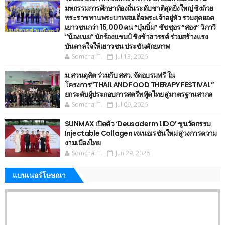
มหกรรมการศึกษาท้องถิ่นระดับชาติสุดยิ่งใหญ่ ชิงถ้วย
พระราชทานพระบาทสมเด็จพระเจ้าอยู่หัว รวมสุดยอด
เยาวชนกว่า 15,000 คน “บุ๋มบิ๋ม” ชัชชุอร “สอง” วิภาวี
“น้องเนย“ นักร้องแชมป์ ชิงช้าสวรรค์ ร่วมสร้างแรง
บันดาลใจให้เยาวชน ประชันศักยภาพ
Somchai T.
Jul 13, 2026
ม.สวนดุสิต ร่วมกับ สสว. จัดอบรมฟรี ใน
โครงการ“THAILAND FOOD THERAPY FESTIVAL”
ยกระดับผู้ประกอบการสตรีทฟู้ดไทย สู่มาตรฐานสากล
Somchai T.
Jul 09, 2026
SUNMAX เปิดตัว ‘Deusaderm LIDO’ ชูนวัตกรรม
Injectable Collagen เจเนอเรชันใหม่ สู่วงการความ
งามเมืองไทย
Somchai T.
Jun 29, 2026
แบนเนอร์โษษณา