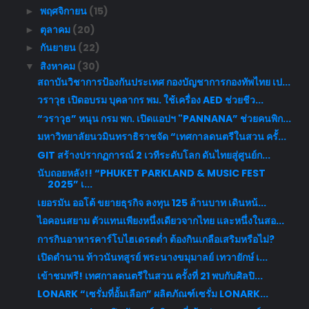
พฤศจิกายน
(15)
►
ตุลาคม
(20)
►
กันยายน
(22)
►
สิงหาคม
(30)
▼
สถาบันวิชาการป้องกันประเทศ กองบัญชาการกองทัพไทย เป...
วราวุธ เปิดอบรม บุคลากร พม. ใช้เครื่อง AED ช่วยชีว...
“วราวุธ” หนุน กรม พก. เปิดแอปฯ "PANNANA” ช่วยคนพิก...
มหาวิทยาลัยนวมินทราธิราชจัด “เทศกาลดนตรีในสวน ครั้...
GIT สร้างปรากฏการณ์ 2 เวทีระดับโลก ดันไทยสู่ศูนย์ก...
นับถอยหลัง!! “PHUKET PARKLAND & MUSIC FEST
2025” เ...
เยอรมัน ออโต้ ขยายธุรกิจ ลงทุน 125 ล้านบาท เดินหน้...
ไอคอนสยาม ตัวแทนเพียงหนึ่งเดียวจากไทย และหนึ่งในสอ...
การกินอาหารคาร์โบไฮเดรตต่ำ ต้องกินเกลือเสริมหรือไม่?
เปิดตำนาน ท้าวนันทสูรย์ พระนางขมุมาลย์ เทวายักษ์ เ...
เข้าชมฟรี! เทศกาลดนตรีในสวน ครั้งที่ 21 พบกับศิลปิ...
LONARK “เซรั่มที่อั้มเลือก” ผลิตภัณฑ์เซรั่ม LONARK...