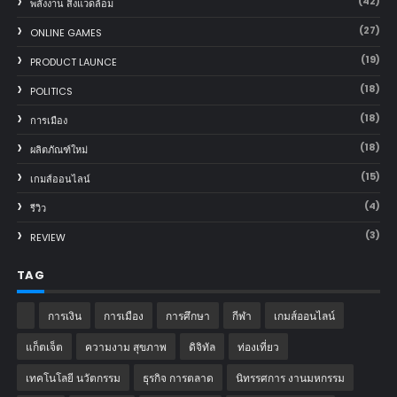
(42)
พลังงาน สิ่งแวดล้อม
(27)
ONLINE GAMES
(19)
PRODUCT LAUNCE
(18)
POLITICS
(18)
การเมือง
(18)
ผลิตภัณฑ์ใหม่
(15)
เกมส์ออนไลน์
(4)
รีวิว
(3)
REVIEW
TAG
การเงิน
การเมือง
การศึกษา
กีฬา
เกมส์ออนไลน์
แก็ตเจ็ต
ความงาม สุขภาพ
ดิจิทัล
ท่องเที่ยว
เทคโนโลยี นวัตกรรม
ธุรกิจ การตลาด
นิทรรศการ งานมหกรรม