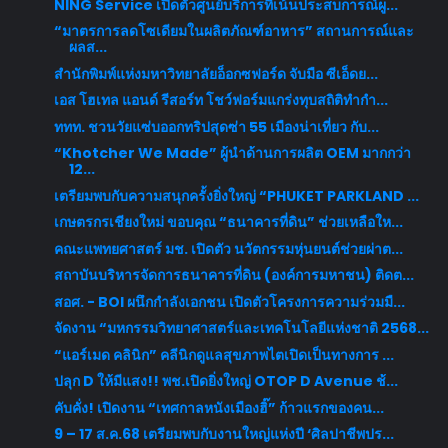
NING Service เปิดตัวศูนย์บริการที่เน้นประสบการณ์ผู...
“มาตรการลดโซเดียมในผลิตภัณฑ์อาหาร” สถานการณ์และ
ผลส...
สำนักพิมพ์แห่งมหาวิทยาลัยอ็อกซฟอร์ด จับมือ ซีเอ็ดย...
เอส โฮเทล แอนด์ รีสอร์ท โชว์ฟอร์มแกร่งทุบสถิติทำกำ...
ททท. ชวนวัยแซ่บออกทริปสุดซ่า 55 เมืองน่าเที่ยว กับ...
“Khotcher We Made” ผู้นำด้านการผลิต OEM มากกว่า
12...
เตรียมพบกับความสนุกครั้งยิ่งใหญ่ “PHUKET PARKLAND ...
เกษตรกรเชียงใหม่ ขอบคุณ “ธนาคารที่ดิน” ช่วยเหลือให...
คณะแพทยศาสตร์ มช. เปิดตัว นวัตกรรมหุ่นยนต์ช่วยผ่าต...
สถาบันบริหารจัดการธนาคารที่ดิน (องค์การมหาชน) ติดต...
สอศ. - BOI ผนึกกำลังเอกชน เปิดตัวโครงการความร่วมมื...
จัดงาน “มหกรรมวิทยาศาสตร์และเทคโนโลยีแห่งชาติ 2568...
“แอร์เมด คลินิก” คลีนิกดูแลสุขภาพไตเปิดเป็นทางการ ...
ปลุก D ให้มีแสง!! พช.เปิดยิ่งใหญ่ OTOP D Avenue ช้...
คับคั่ง! เปิดงาน “เทศกาลหนังเมืองฮิ๊” ก้าวแรกของคน...
9 – 17 ส.ค.68 เตรียมพบกับงานใหญ่แห่งปี ‘ศิลปาชีพปร...