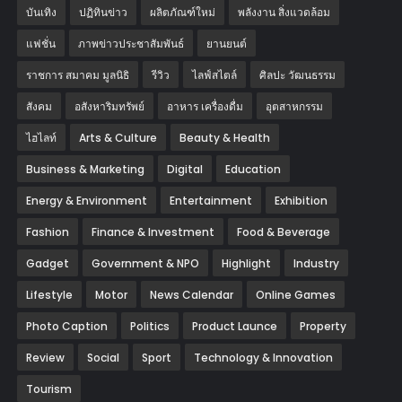
บันเทิง
ปฏิทินข่าว
ผลิตภัณฑ์ใหม่
พลังงาน สิ่งแวดล้อม
แฟชั่น
ภาพข่าวประชาสัมพันธ์
‎ยานยนต์‎
ราชการ สมาคม มูลนิธิ
รีวิว
ไลฟ์สไตล์
ศิลปะ วัฒนธรรม
สังคม
อสังหาริมทรัพย์
อาหาร เครื่องดื่ม
อุตสาหกรรม
ไฮไลท์
Arts & Culture
Beauty & Health
Business & Marketing
Digital
Education
Energy & Environment
Entertainment
Exhibition
Fashion
Finance & Investment
Food & Beverage
Gadget
Government & NPO
Highlight
Industry
Lifestyle
Motor
News Calendar
Online Games
Photo Caption
Politics
Product Launce
Property
Review
Social
Sport
Technology & Innovation
Tourism