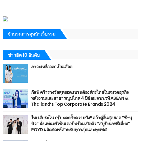
จำนวนการดูหน้าเว็บรวม
ข่าวฮิต 10 อันดับ
ภาวะเหงื่อออกเป็นเลือด
กัลฟ์ คว้ารางวัลสุดยอดแบรนด์องค์กรไทยในหมวดธุรกิจ
พลังงานและสาธารณูปโภค 4 ปีซ้อน จากเวที ASEAN &
Thailand’s Top Corporate Brands 2024
ไทยเจียระไน กรุ๊ป ตอกย้ำความปัง!! คว้าคู่จิ้นสุดฮอต “ซี-นุ
นิว” นั่งแท่นพรีเซ็นเตอร์ พร้อมเปิดตัว “สบู่รังนกพรีเมี่ยม”
POYD ผลิตภัณฑ์สำหรับทุกกลุ่มและทุกเพศ