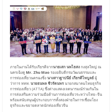
ภายในงานได้รับเกียรติจาก
นายเสก นพไธสง
กงสุลใหญ่ ณ
นครเฉิงตู
Mr. Zhu Mao
รองอธิบดีกรมวัฒนธรรมและ
การท่องเที่ยวนครฉงชิ่ง
นางสาวฐาปนีย์ เกียรติไพบูลย์
ผู้
ว่าการ ททท.
นายธนพล ชีวรัตนพร
นายกสมาคมไทยธุรกิจ
การท่องเที่ยว (ATTA) ซึ่งต่างแสดงเจตนารมณ์ร่วมกันใน
การส่งเสริมความร่วมมือด้านการท่องเที่ยวระหว่างไทย–จีน
พร้อมสนับสนุนผู้ประกอบการทั้งสองฝ่ายในการเชื่อมโยง
ธุรกิจและขยายตลาดนักท่องเที่ยวจีน