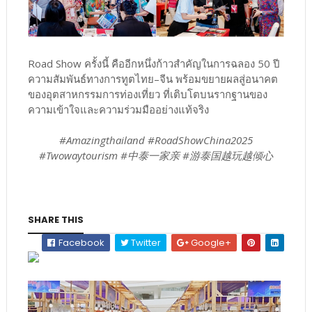
Road Show ครั้งนี้ คืออีกหนึ่งก้าวสำคัญในการฉลอง 50 ปี
ความสัมพันธ์ทางการทูตไทย–จีน พร้อมขยายผลสู่อนาคต
ของอุตสาหกรรมการท่องเที่ยว ที่เติบโตบนรากฐานของ
ความเข้าใจและความร่วมมืออย่างแท้จริง
#Amazingthailand #RoadShowChina2025
#Twowaytourism #中泰一家亲 #游泰国越玩越倾心
SHARE THIS
Facebook
Twitter
Google+