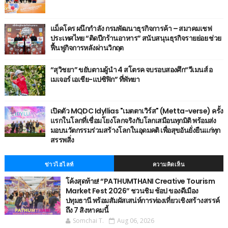
แม็คโคร ผนึกกำลัง กรมพัฒนาธุรกิจการค้า – สมาคมเชฟ
ประเทศไทย “ติดปีกร้านอาหาร” สนับสนุนธุรกิจรายย่อย ช่วย
ฟื้นฟูกิจการหลังผ่านวิกฤต
“สุวิชยา” ขยับตามผู้นำ 4 สโตรค จบรอบสองศึก“วีเมนส์ อ
เมเจอร์ เอเชีย-แปซิฟิก” ที่พัทยา
เปิดตัว MQDC Idyllias "เมตตาเวิร์ส" (Metta-verse) ครั้ง
แรกในโลกที่เชื่อมโยงโลกจริงกับโลกเสมือนทุกมิติ พร้อมส่ง
มอบนวัตกรรมร่วมสร้างโลกในอุดมคติ เพื่อสุขอันยั่งยืนแก่ทุก
สรรพสิ่ง
ข่าวไฮไลท์
ความคิดเห็น
โค้งสุดท้าย! “PATHUMTHANI Creative Tourism
Market Fest 2026” ชวนชิม ช้อป ของดีเมือง
ปทุมธานี พร้อมสัมผัสเสน่ห์การท่องเที่ยวเชิงสร้างสรรค์
ถึง 7 สิงหาคมนี้
Somchai T.
Aug 06, 2026