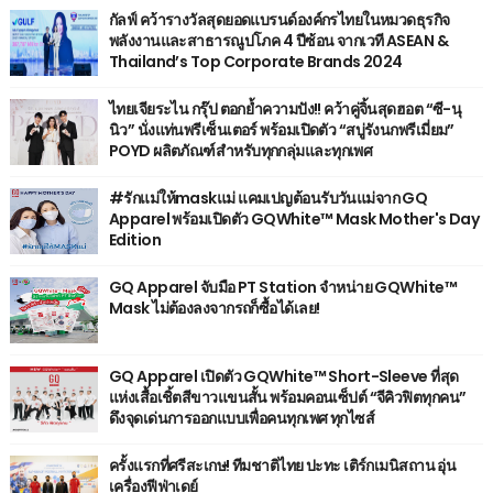
กัลฟ์ คว้ารางวัลสุดยอดแบรนด์องค์กรไทยในหมวดธุรกิจ
พลังงานและสาธารณูปโภค 4 ปีซ้อน จากเวที ASEAN &
Thailand’s Top Corporate Brands 2024
ไทยเจียระไน กรุ๊ป ตอกย้ำความปัง!! คว้าคู่จิ้นสุดฮอต “ซี-นุ
นิว” นั่งแท่นพรีเซ็นเตอร์ พร้อมเปิดตัว “สบู่รังนกพรีเมี่ยม”
POYD ผลิตภัณฑ์สำหรับทุกกลุ่มและทุกเพศ
#รักแม่ให้maskแม่ แคมเปญต้อนรับวันแม่จาก GQ
Apparel พร้อมเปิดตัว GQWhite™ Mask Mother's Day
Edition
GQ Apparel จับมือ PT Station จำหน่าย GQWhite™
Mask ไม่ต้องลงจากรถก็ซื้อได้เลย!
GQ Apparel เปิดตัว GQWhite™ Short-Sleeve ที่สุด
แห่งเสื้อเชิ้ตสีขาวแขนสั้น พร้อมคอนเซ็ปต์ “จีคิวฟิตทุกคน”
ดึงจุดเด่นการออกแบบเพื่อคนทุกเพศ ทุกไซส์
ครั้งแรกที่ศรีสะเกษ! ทีมชาติไทย ปะทะ เติร์กเมนิสถาน อุ่น
เครื่องฟีฟ่าเดย์