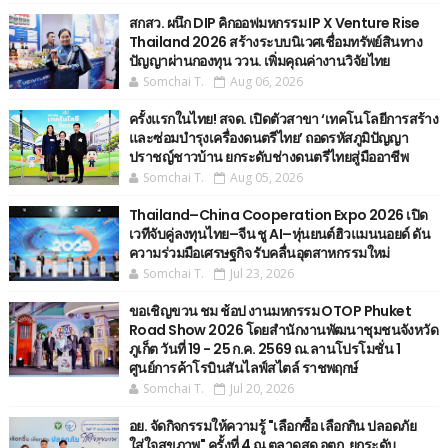
สกสว. ผนึก DIP คิกออฟมหกรรม IP X Venture Rise
Thailand 2026 สร้างระบบนิเวศเชื่อมทรัพย์สินทาง
ปัญญาผ่านกองทุน ววน. เพิ่มคุณค่างานวิจัยไทย
Somchai T.
Aug 06, 2026
ครั้งแรกในไทย! สจด. เปิดตัวสาขา ‘เทคโนโลยีการสร้าง
และซ่อมบำรุงเครื่องดนตรีไทย’ ​ถอดรหัสภูมิปัญญา
ปราชญ์ชาวบ้าน ยกระดับช่างดนตรีไทยสู่มืออาชีพ
Somchai T.
Aug 05, 2026
Thailand–China Cooperation Expo 2026 เปิด
เวทีจับคู่ลงทุนไทย–จีน ชู AI–หุ่นยนต์ฮิวแมนนอยด์ ดัน
ความร่วมมือเศรษฐกิจ รับคลื่นอุตสาหกรรมใหม่
Somchai T.
Jul 23, 2026
ขอเชิญขวน ชม ช้อป งานมหกรรม OTOP Phuket
Road Show 2026 โดยสำนักงานพัฒนาชุมชนจังหวัด
ภูเก็ต วันที่ 19 - 25 ก.ค. 2569 ณ.ลานโปรโมชั่น 1
ศูนย์การค้าโรบินสันไลฟ์สไตล์ ราชพฤกษ์
Somchai T.
Jul 20, 2026
อย. จัดกิจกรรมให้ความรู้ "เลือกซื้อ เลือกกิน ปลอดภัย
ใส่ใจสุขภาพ" ครั้งที่ 4 ณ ตลาดสด อตก. ยกระดับ