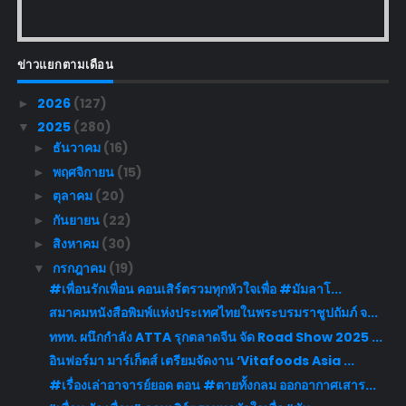
ข่าวแยกตามเดือน
2026
(127)
►
2025
(280)
▼
ธันวาคม
(16)
►
พฤศจิกายน
(15)
►
ตุลาคม
(20)
►
กันยายน
(22)
►
สิงหาคม
(30)
►
กรกฎาคม
(19)
▼
#เพื่อนรักเพื่อน คอนเสิร์ตรวมทุกหัวใจเพื่อ #มัมลาโ...
สมาคมหนังสือพิมพ์แห่งประเทศไทยในพระบรมราชูปถัมภ์ จ...
ททท. ผนึกกำลัง ATTA รุกตลาดจีน จัด Road Show 2025 ...
อินฟอร์มา มาร์เก็ตส์ เตรียมจัดงาน ‘Vitafoods Asia ...
#เรื่องเล่าอาจารย์ยอด ตอน #ตายทั้งกลม ออกอากาศเสาร...