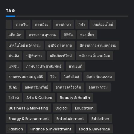
TAG
การเงิน
การเมือง
การศึกษา
กีฬา
เกมส์ออนไลน์
แก็ตเจ็ต
ความงาม สุขภาพ
ดิจิทัล
ท่องเที่ยว
เทคโนโลยี นวัตกรรม
ธุรกิจ การตลาด
นิทรรศการ งานมหกรรม
บันเทิง
ปฏิทินข่าว
ผลิตภัณฑ์ใหม่
พลังงาน สิ่งแวดล้อม
แฟชั่น
ภาพข่าวประชาสัมพันธ์
‎ยานยนต์‎
ราชการ สมาคม มูลนิธิ
รีวิว
ไลฟ์สไตล์
ศิลปะ วัฒนธรรม
สังคม
อสังหาริมทรัพย์
อาหาร เครื่องดื่ม
อุตสาหกรรม
ไฮไลท์
Arts & Culture
Beauty & Health
Business & Marketing
Digital
Education
Energy & Environment
Entertainment
Exhibition
Fashion
Finance & Investment
Food & Beverage