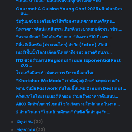
“เพื่อน รัก เพื่อน” คอนเสิร์ตรวมทุกหัวใจเพื่อ “มัม...
Gourmet & Cuisine Young Chef 2025 ผนึกพันธมิตร
ดัน...
วัยรุ่นยุค90s เตรียมตัวให้พร้อม งานเทศกาลดนตรีสุดย...
นิทรรศการศิลปะเฉลิมพระเกียรติ พระบาทสมเด็จพระวชิรเ...
“หวยเกษียณ” ใกล้เส้นชัย! กอช. “จัดงาน “10 ปี กอช. ...
อีตั้น อิเล็คทริค (ประเทศไทย) จำกัด (Eaton) เปิดตั...
เบอร์1พื้นน้ำโลก! เจ็ตสกีไทยทำถึง รมว.สรวงศ์ ดันภา...
ITD ชวนร่วมงาน Regional Trade Exponential Fest
202...
โรคเหงื่อมือ-เท้า พัฒนาการรักษาเพื่อคนไทย
“Khotcher We Made” เราคือผู้อยู่เคียงข้างทุกความสำ...
ททท. จับมือ Fastwork ดันไทยขึ้นแท่น Dream Destinat...
ครั้งแรกในไทย! เบเยอร์ คิกออฟ ร่วมสร้างอาคารต้นแบบ...
AIKO จัดทัพโซลาร์เซลล์โชว์นวัตกรรมใหม่ล่าสุด ในงาน...
2 ล้านวิวแตก “โชเล่ย์-ชคัทพล” กับซิงเกิ้ลล่าสุด “ส...
มิถุนายน
(32)
►
พฤษภาคม
(23)
►