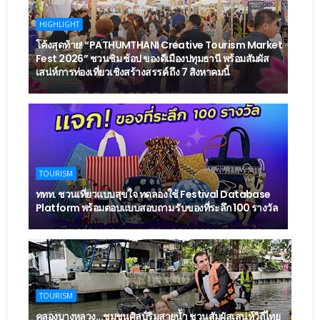
HIGHLIGHT
โค้งสุดท้าย! “PATHUMTHANI Creative Tourism Market
Fest 2026” ชวนชิม ช้อป ของดีเมืองปทุมธานี พร้อมสัมผัส
เสน่ห์การท่องเที่ยวเชิงสร้างสรรค์ ถึง 7 สิงหาคมนี้
TOURISM
ททท. ชวนเที่ยวแบบสุขใจ ทดลองใช้ Festival Database
Platform พร้อมตอบแบบสอบถาม รับของที่ระลึก 100 รางวัล
TOURISM
คลองบางหลวง...ชุมชนศิลป์ริมสายน้ำ ชวนสัมผัสเสน่ห์วิถีไทย