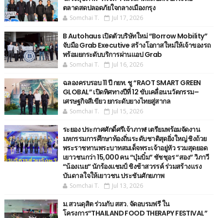
ตลาดสดปลอดภัยใจกลางเมืองกรุง
Somchai T.
Jul 17, 2026
B Autohaus เปิดตัวบริษัทใหม่ “Borrow Mobility”
จับมือ Grab Executive สร้างโอกาสใหม่ให้เจ้าของรถ
พร้อมยกระดับบริการผ่านแอป Grab
Somchai T.
Jul 16, 2026
ฉลองครบรอบ 11 ปี กยท. ชู “RAOT SMART GREEN
GLOBAL” เปิดทิศทางปีที่ 12 ขับเคลื่อนนวัตกรรม–
เศรษฐกิจสีเขียว ยกระดับยางไทยสู่สากล
Somchai T.
Jul 15, 2026
ระยอง ประกาศศักดิ์ศรีเจ้าภาพ! เตรียมพร้อมจัดงาน
มหกรรมการศึกษาท้องถิ่นระดับชาติสุดยิ่งใหญ่ ชิงถ้วย
พระราชทานพระบาทสมเด็จพระเจ้าอยู่หัว รวมสุดยอด
เยาวชนกว่า 15,000 คน “บุ๋มบิ๋ม” ชัชชุอร “สอง” วิภาวี
“น้องเนย“ นักร้องแชมป์ ชิงช้าสวรรค์ ร่วมสร้างแรง
บันดาลใจให้เยาวชน ประชันศักยภาพ
Somchai T.
Jul 13, 2026
ม.สวนดุสิต ร่วมกับ สสว. จัดอบรมฟรี ใน
โครงการ“THAILAND FOOD THERAPY FESTIVAL”