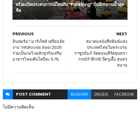
พร้อมเปิดประสบการณ์ใหม่กับ “Punklong” ปั่นจักรยานน้ำสุด
ชิล
PREVIOUS
NEXT
อินฟอร์มา มาร์เก็ตส์ เตรียมจัด
สมาคมหนังสือพิมพ์แห่ง
งาน ‘Vitafoods Asia 2025’
ประเทศไทยในพระบรม
ร่วมเป็นกลไกผลักธุรกิจเสริม
ราชูปถัมภ์ จัดคอนเสิร์ตสุนทรา
อาหารไทยเติบโตปีละ 5.1%
ภรณ์รำลึก115 ปีครูเอื้อ สุนทร
สนาน
POST
COMMENT
BLOGGER
DISQUS
FACEBOOK
ไม่มีความคิดเห็น