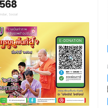
 2568
endar
,
Social