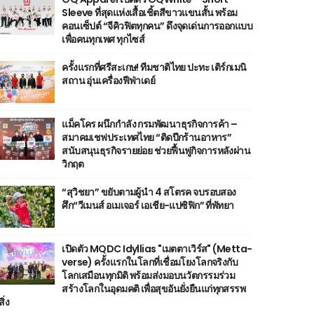
Sleeve ที่สุดแห่งเสื้อเชิ้ตสีขาวแขนสั้น พร้อม
คอนเซ็ปต์ “จีคิวฟิตทุกคน” ดึงจุดเด่นการออกแบบ
เพื่อคนทุกเพศ ทุกไซส์
ครั้งแรกที่ศรีสะเกษ! ทีมชาติไทย ปะทะ เติร์กเมนิ
สถาน อุ่นเครื่องฟีฟ่าเดย์
แม็คโคร ผนึกกำลัง กรมพัฒนาธุรกิจการค้า –
สมาคมเชฟประเทศไทย “ติดปีกร้านอาหาร”
สนับสนุนธุรกิจรายย่อย ช่วยฟื้นฟูกิจการหลังผ่าน
วิกฤต
“สุวิชยา” ขยับตามผู้นำ 4 สโตรค จบรอบสอง
ศึก“วีเมนส์ อเมเจอร์ เอเชีย-แปซิฟิก” ที่พัทยา
เปิดตัว MQDC Idyllias "เมตตาเวิร์ส" (Metta-
verse) ครั้งแรกในโลกที่เชื่อมโยงโลกจริงกับ
โลกเสมือนทุกมิติ พร้อมส่งมอบนวัตกรรมร่วม
สร้างโลกในอุดมคติ เพื่อสุขอันยั่งยืนแก่ทุกสรรพ
สิ่ง