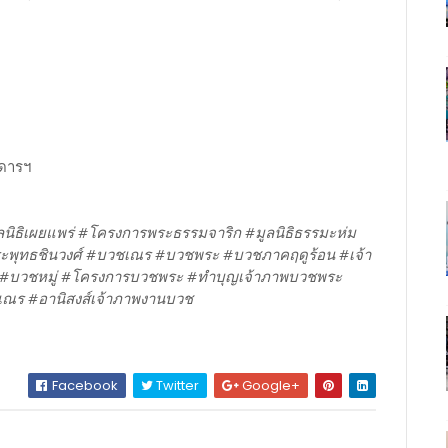
นดารฯ
ิธิเผยแพร่ #โครงการพระธรรมจาริก #มูลนิธิธรรมะห่ม
ะพุทธชินวงศ์ #บวชเณร #บวชพระ #บวชภาคฤดูร้อน #เจ้า
#บวชหมู่ #โครงการบวชพระ #ทำบุญเจ้าภาพบวชพระ
เณร #อานิสงส์เจ้าภาพงานบวช
Facebook
Twitter
Google+