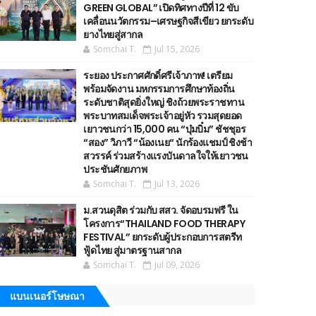
GREEN GLOBAL” เปิดทิศทางปีที่ 12 ขับ
เคลื่อนนวัตกรรม–เศรษฐกิจสีเขียว ยกระดับ
ยางไทยสู่สากล
Somchai T.
Jul 15, 2026
ระยอง ประกาศศักดิ์ศรีเจ้าภาพ! เตรียม
พร้อมจัดงาน มหกรรมการศึกษาท้องถิ่น
ระดับชาติสุดยิ่งใหญ่ ชิงถ้วยพระราชทาน
พระบาทสมเด็จพระเจ้าอยู่หัว รวมสุดยอด
เยาวชนกว่า 15,000 คน “บุ๋มบิ๋ม” ชัชชุอร
“สอง” วิภาวี “น้องเนย“ นักร้องแชมป์ ชิงช้า
สวรรค์ ร่วมสร้างแรงบันดาลใจให้เยาวชน
ประชันศักยภาพ
Somchai T.
Jul 13, 2026
ม.สวนดุสิต ร่วมกับ สสว. จัดอบรมฟรี ใน
โครงการ“THAILAND FOOD THERAPY
FESTIVAL” ยกระดับผู้ประกอบการสตรีท
ฟู้ดไทย สู่มาตรฐานสากล
Somchai T.
Jul 09, 2026
แบนเนอร์โษษณา