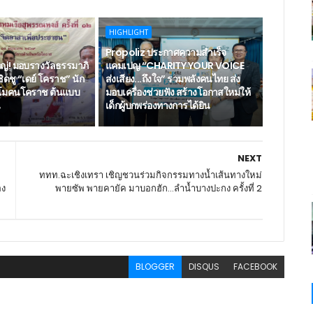
HIGHLIGHT
Propoliz ประกาศความสำเร็จ
หญ่! มอบรางวัลธรรมาภิ
แคมเปญ “CHARITY YOUR VOICE
เชิดชู “เดย์ โคราช” นัก
ส่งเสียง...ถึงใจ” รวมพลังคนไทย ส่ง
าโมคนโคราช ต้นแบบ
มอบเครื่องช่วยฟัง สร้างโอกาสใหม่ให้
น
เด็กผู้บกพร่องทางการได้ยิน
NEXT
ททท.ฉะเชิงเทรา เชิญชวนร่วมกิจกรรมทางน้ำเส้นทางใหม่
อง
พายซัพ พายคายัค มาบอกฮัก…ลำน้ำบางปะกง ครั้งที่ 2
BLOGGER
DISQUS
FACEBOOK