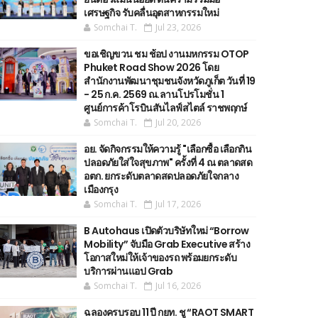
เศรษฐกิจ รับคลื่นอุตสาหกรรมใหม่
Somchai T.
Jul 23, 2026
ขอเชิญขวน ชม ช้อป งานมหกรรม OTOP
Phuket Road Show 2026 โดย
สำนักงานพัฒนาชุมชนจังหวัดภูเก็ต วันที่ 19
- 25 ก.ค. 2569 ณ.ลานโปรโมชั่น 1
ศูนย์การค้าโรบินสันไลฟ์สไตล์ ราชพฤกษ์
Somchai T.
Jul 20, 2026
อย. จัดกิจกรรมให้ความรู้ "เลือกซื้อ เลือกกิน
ปลอดภัยใส่ใจสุขภาพ" ครั้งที่ 4 ณ ตลาดสด
อตก. ยกระดับตลาดสดปลอดภัยใจกลาง
เมืองกรุง
Somchai T.
Jul 17, 2026
B Autohaus เปิดตัวบริษัทใหม่ “Borrow
Mobility” จับมือ Grab Executive สร้าง
โอกาสใหม่ให้เจ้าของรถ พร้อมยกระดับ
บริการผ่านแอป Grab
Somchai T.
Jul 16, 2026
ฉลองครบรอบ 11 ปี กยท. ชู “RAOT SMART