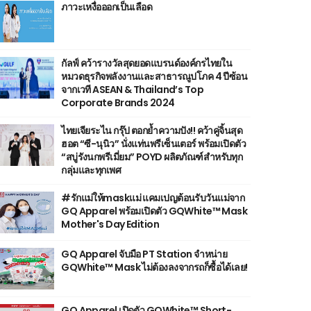
ภาวะเหงื่อออกเป็นเลือด
กัลฟ์ คว้ารางวัลสุดยอดแบรนด์องค์กรไทยใน
หมวดธุรกิจพลังงานและสาธารณูปโภค 4 ปีซ้อน
จากเวที ASEAN & Thailand’s Top
Corporate Brands 2024
ไทยเจียระไน กรุ๊ป ตอกย้ำความปัง!! คว้าคู่จิ้นสุด
ฮอต “ซี-นุนิว” นั่งแท่นพรีเซ็นเตอร์ พร้อมเปิดตัว
“สบู่รังนกพรีเมี่ยม” POYD ผลิตภัณฑ์สำหรับทุก
กลุ่มและทุกเพศ
#รักแม่ให้maskแม่ แคมเปญต้อนรับวันแม่จาก
GQ Apparel พร้อมเปิดตัว GQWhite™ Mask
Mother's Day Edition
GQ Apparel จับมือ PT Station จำหน่าย
GQWhite™ Mask ไม่ต้องลงจากรถก็ซื้อได้เลย!
GQ Apparel เปิดตัว GQWhite™ Short-