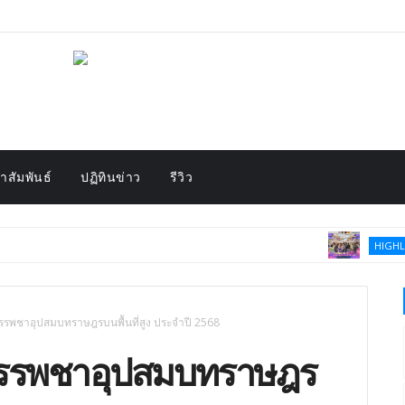
สัมพันธ์
ปฏิทินข่าว
รีวิว
โค้
HIGHLIGHT
ีบรรพชาอุปสมบทราษฎรบนพื้นที่สูง ประจำปี 2568
ธีบรรพชาอุปสมบทราษฎร