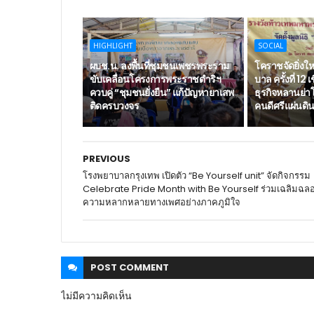
HIGHLIGHT
SOCIAL
ผบช.น. ลงพื้นที่ชุมชนเพชรพระราม
โคราชจัดยิ่งใ
ขับเคลื่อนโครงการพระราชดำริฯ
บาล ครั้งที่ 12 
ควบคู่ “ชุมชนยั่งยืน” แก้ปัญหายาเสพ
ธุรกิจหลานย่
ติดครบวงจร
คนดีศรีแผ่นดิ
PREVIOUS
โรงพยาบาลกรุงเทพ เปิดตัว “Be Yourself unit” จัดกิจกรรม
Celebrate Pride Month with Be Yourself ร่วมเฉลิมฉล
ความหลากหลายทางเพศอย่างภาคภูมิใจ
POST
COMMENT
ไม่มีความคิดเห็น