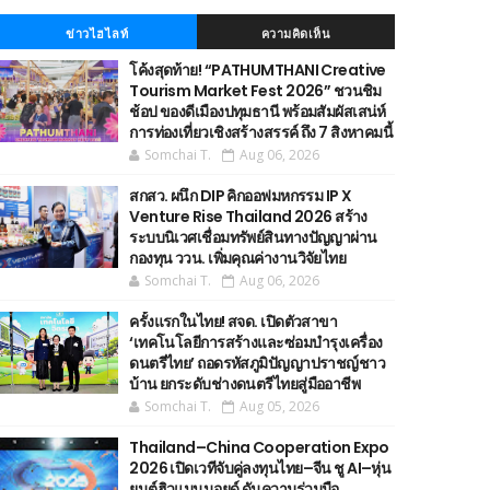
ข่าวไฮไลท์
ความคิดเห็น
โค้งสุดท้าย! “PATHUMTHANI Creative
Tourism Market Fest 2026” ชวนชิม
ช้อป ของดีเมืองปทุมธานี พร้อมสัมผัสเสน่ห์
การท่องเที่ยวเชิงสร้างสรรค์ ถึง 7 สิงหาคมนี้
Somchai T.
Aug 06, 2026
สกสว. ผนึก DIP คิกออฟมหกรรม IP X
Venture Rise Thailand 2026 สร้าง
ระบบนิเวศเชื่อมทรัพย์สินทางปัญญาผ่าน
กองทุน ววน. เพิ่มคุณค่างานวิจัยไทย
Somchai T.
Aug 06, 2026
ครั้งแรกในไทย! สจด. เปิดตัวสาขา
‘เทคโนโลยีการสร้างและซ่อมบำรุงเครื่อง
ดนตรีไทย’ ​ถอดรหัสภูมิปัญญาปราชญ์ชาว
บ้าน ยกระดับช่างดนตรีไทยสู่มืออาชีพ
Somchai T.
Aug 05, 2026
Thailand–China Cooperation Expo
2026 เปิดเวทีจับคู่ลงทุนไทย–จีน ชู AI–หุ่น
ยนต์ฮิวแมนนอยด์ ดันความร่วมมือ