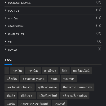
(19)
PRODUCT LAUNCE
(18)
POLITICS
(18)
การเมือง
(18)
ผลิตภัณฑ์ใหม่
(15)
เกมส์ออนไลน์
(4)
รีวิว
(3)
REVIEW
TAG
การเงิน
การเมือง
การศึกษา
กีฬา
เกมส์ออนไลน์
แก็ตเจ็ต
ความงาม สุขภาพ
ดิจิทัล
ท่องเที่ยว
เทคโนโลยี นวัตกรรม
ธุรกิจ การตลาด
นิทรรศการ งานมหกรรม
บันเทิง
ปฏิทินข่าว
ผลิตภัณฑ์ใหม่
พลังงาน สิ่งแวดล้อม
แฟชั่น
ภาพข่าวประชาสัมพันธ์
‎ยานยนต์‎