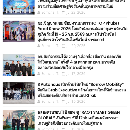
เวทีจับคู่ลงทุนไทย–จีน ชู AI–หุ่นยนต์ฮิวแมนนอยด์ ดัน
ความร่วมมือเศรษฐกิจ รับคลื่นอุตสาหกรรมใหม่
Somchai T.
Jul 23, 2026
ขอเชิญขวน ชม ช้อป งานมหกรรม OTOP Phuket
Road Show 2026 โดยสำนักงานพัฒนาชุมชนจังหวัด
ภูเก็ต วันที่ 19 - 25 ก.ค. 2569 ณ.ลานโปรโมชั่น 1
ศูนย์การค้าโรบินสันไลฟ์สไตล์ ราชพฤกษ์
Somchai T.
Jul 20, 2026
อย. จัดกิจกรรมให้ความรู้ "เลือกซื้อ เลือกกิน ปลอดภัย
ใส่ใจสุขภาพ" ครั้งที่ 4 ณ ตลาดสด อตก. ยกระดับ
ตลาดสดปลอดภัยใจกลางเมืองกรุง
Somchai T.
Jul 17, 2026
B Autohaus เปิดตัวบริษัทใหม่ “Borrow Mobility”
จับมือ Grab Executive สร้างโอกาสใหม่ให้เจ้าของรถ
พร้อมยกระดับบริการผ่านแอป Grab
Somchai T.
Jul 16, 2026
ฉลองครบรอบ 11 ปี กยท. ชู “RAOT SMART GREEN
GLOBAL” เปิดทิศทางปีที่ 12 ขับเคลื่อนนวัตกรรม–
เศรษฐกิจสีเขียว ยกระดับยางไทยสู่สากล
Somchai T.
Jul 15, 2026