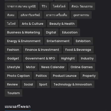
ราชการ สมาคม มูลนิธิ
รีวิว
ไลฟ์สไตล์
ศิลปะ วัฒนธรรม
สังคม
อสังหาริมทรัพย์
อาหาร เครื่องดื่ม
อุตสาหกรรม
ไฮไลท์
Arts & Culture
Beauty & Health
Business & Marketing
Digital
Education
Energy & Environment
Entertainment
Exhibition
Fashion
Finance & Investment
Food & Beverage
Gadget
Government & NPO
Highlight
Industry
Lifestyle
Motor
News Calendar
Online Games
Photo Caption
Politics
Product Launce
Property
Review
Social
Sport
Technology & Innovation
Tourism
แบนเนอร์โฆษณา