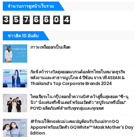
จำนวนการดูหน้าเว็บรวม
3
5
7
6
6
0
4
ข่าวฮิต 10 อันดับ
ภาวะเหงื่อออกเป็นเลือด
กัลฟ์ คว้ารางวัลสุดยอดแบรนด์องค์กรไทยในหมวดธุรกิจ
พลังงานและสาธารณูปโภค 4 ปีซ้อน จากเวที ASEAN &
Thailand’s Top Corporate Brands 2024
ไทยเจียระไน กรุ๊ป ตอกย้ำความปัง!! คว้าคู่จิ้นสุดฮอต “ซี-นุ
นิว” นั่งแท่นพรีเซ็นเตอร์ พร้อมเปิดตัว “สบู่รังนกพรีเมี่ยม”
POYD ผลิตภัณฑ์สำหรับทุกกลุ่มและทุกเพศ
#รักแม่ให้maskแม่ แคมเปญต้อนรับวันแม่จาก GQ
Apparel พร้อมเปิดตัว GQWhite™ Mask Mother's Day
Edition