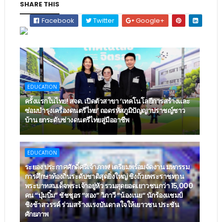
SHARE THIS
Facebook
Twitter
Google+
EDUCATION
ครั้งแรกในไทย! สจด. เปิดตัวสาขา ‘เทคโนโลยีการสร้างและ
ซ่อมบำรุงเครื่องดนตรีไทย’ ​ถอดรหัสภูมิปัญญาปราชญ์ชาว
บ้าน ยกระดับช่างดนตรีไทยสู่มืออาชีพ
EDUCATION
ระยอง ประกาศศักดิ์ศรีเจ้าภาพ! เตรียมพร้อมจัดงาน มหกรรม
การศึกษาท้องถิ่นระดับชาติสุดยิ่งใหญ่ ชิงถ้วยพระราชทาน
พระบาทสมเด็จพระเจ้าอยู่หัว รวมสุดยอดเยาวชนกว่า 15,000
คน “บุ๋มบิ๋ม” ชัชชุอร “สอง” วิภาวี “น้องเนย“ นักร้องแชมป์
ชิงช้าสวรรค์ ร่วมสร้างแรงบันดาลใจให้เยาวชน ประชัน
ศักยภาพ