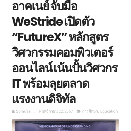
อาคเนย์ จับมือ
WeStride เปิดตัว
“FutureX” หลักสูตร
วิศวกรรมคอมพิวเตอร์
ออนไลน์ เน้นปั้นวิศวกร
IT พร้อมลุยตลาด
แรงงานดิจิทัล
Somchai T.
พฤศจิกายน 22, 2567
การศึกษา
,
Education