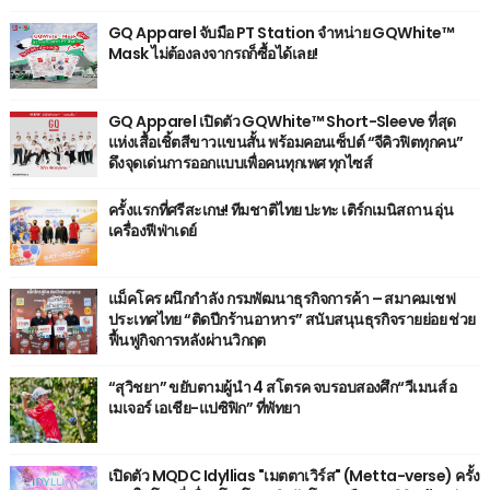
GQ Apparel จับมือ PT Station จำหน่าย GQWhite™
Mask ไม่ต้องลงจากรถก็ซื้อได้เลย!
GQ Apparel เปิดตัว GQWhite™ Short-Sleeve ที่สุด
แห่งเสื้อเชิ้ตสีขาวแขนสั้น พร้อมคอนเซ็ปต์ “จีคิวฟิตทุกคน”
ดึงจุดเด่นการออกแบบเพื่อคนทุกเพศ ทุกไซส์
ครั้งแรกที่ศรีสะเกษ! ทีมชาติไทย ปะทะ เติร์กเมนิสถาน อุ่น
เครื่องฟีฟ่าเดย์
แม็คโคร ผนึกกำลัง กรมพัฒนาธุรกิจการค้า – สมาคมเชฟ
ประเทศไทย “ติดปีกร้านอาหาร” สนับสนุนธุรกิจรายย่อย ช่วย
ฟื้นฟูกิจการหลังผ่านวิกฤต
“สุวิชยา” ขยับตามผู้นำ 4 สโตรค จบรอบสองศึก“วีเมนส์ อ
เมเจอร์ เอเชีย-แปซิฟิก” ที่พัทยา
เปิดตัว MQDC Idyllias "เมตตาเวิร์ส" (Metta-verse) ครั้ง