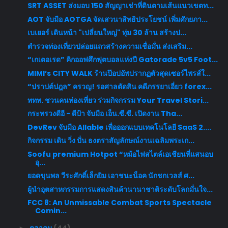
SRT ASSET ส่งมอบ 150 สัญญาเช่าที่ดินตามเส้นแนวเขตท...
AOT จับมือ AOTGA จัดเสวนาสิทธิประโยชน์ เพิ่มศักยภา...
เบเยอร์ เดินหน้า "เปลี่ยนใหญ่" ทุ่ม 30 ล้าน สร้างป...
ตำรวจท่องเที่ยวปล่อยแถวสร้างความเชื่อมั่น ส่งเสริม...
“เกเตอเรด” คิกออฟศึกฟุตบอลแห่งปี Gatorade 5v5 Foot...
MIMI’s CITY WALK ร้านป๊อปอัพปรากฏตัวสุดเซอร์ไพรส์ใ...
“ปราปต์ปฎล” ครวญ! รอศาลตัดสิน คดีภรรยาเอี่ยว forex...
ททท. ชวนคนท่องเที่ยว ร่วมกิจกรรม Your Travel Stori...
กระทรวงดีอี - ดีป้า จับมือ เอ็น.ซี.ซี. เปิดงาน Tha...
DevRev จับมือ Allable เพื่อออกแบบเทคโนโลยี SaaS 2....
กิจกรรม เดิน วิ่ง ปั่น ธงตราสัญลักษณ์งานเฉลิมพระเก...
Soofu premium Hotpot “หม้อไฟสไตล์เอเชียนที่แสนอบ
อุ...
ยอดขุนพล วีระศักดิ์เล็กยิม เอาชนะน็อค นักชกเวลส์ ศ...
ผู้นำอุตสาหกรรมการแสดงสินค้านานาชาติระดับโลกมั่นใจ...
FCC 8: An Unmissable Combat Sports Spectacle
Comin...
ตุลาคม
(44)
►