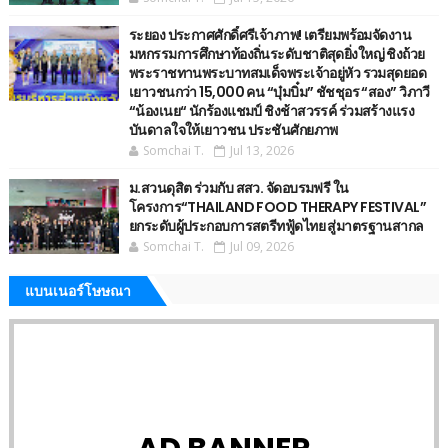
ระยอง ประกาศศักดิ์ศรีเจ้าภาพ! เตรียมพร้อมจัดงาน
มหกรรมการศึกษาท้องถิ่นระดับชาติสุดยิ่งใหญ่ ชิงถ้วย
พระราชทานพระบาทสมเด็จพระเจ้าอยู่หัว รวมสุดยอด
เยาวชนกว่า 15,000 คน “บุ๋มบิ๋ม” ชัชชุอร “สอง” วิภาวี
“น้องเนย“ นักร้องแชมป์ ชิงช้าสวรรค์ ร่วมสร้างแรง
บันดาลใจให้เยาวชน ประชันศักยภาพ
Somchai T.
Jul 13, 2026
ม.สวนดุสิต ร่วมกับ สสว. จัดอบรมฟรี ใน
โครงการ“THAILAND FOOD THERAPY FESTIVAL”
ยกระดับผู้ประกอบการสตรีทฟู้ดไทย สู่มาตรฐานสากล
Somchai T.
Jul 09, 2026
แบนเนอร์โษษณา