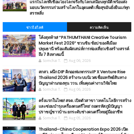
แรกในโลกที่เชื่อมโยงโลกจริงกับโลกเสมือนทุกมิติ พร้อมส่ง
มอบนวัตกรรมร่วมสร้างโลกในอุดมคติ เพื่อสุขอันยั่งยืนแก่ทุก
สรรพสิ่ง
ข่าวไฮไลท์
ความคิดเห็น
โค้งสุดท้าย! “PATHUMTHANI Creative Tourism
Market Fest 2026” ชวนชิม ช้อป ของดีเมือง
ปทุมธานี พร้อมสัมผัสเสน่ห์การท่องเที่ยวเชิงสร้างสรรค์
ถึง 7 สิงหาคมนี้
Somchai T.
Aug 06, 2026
สกสว. ผนึก DIP คิกออฟมหกรรม IP X Venture Rise
Thailand 2026 สร้างระบบนิเวศเชื่อมทรัพย์สินทาง
ปัญญาผ่านกองทุน ววน. เพิ่มคุณค่างานวิจัยไทย
Somchai T.
Aug 06, 2026
ครั้งแรกในไทย! สจด. เปิดตัวสาขา ‘เทคโนโลยีการสร้าง
และซ่อมบำรุงเครื่องดนตรีไทย’ ​ถอดรหัสภูมิปัญญา
ปราชญ์ชาวบ้าน ยกระดับช่างดนตรีไทยสู่มืออาชีพ
Somchai T.
Aug 05, 2026
Thailand–China Cooperation Expo 2026 เปิด