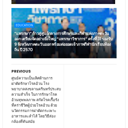
EDUCATION
“แพรกษา” ก้าวสู่ศูนย์กลางการศึกษาและกีฬาแห่งภาคตะวัน
ออก เตรียมจัดอย่างยิ่งใหญ่ “แพรกษาวิชาการ” ครั้งที่ 31 รองรับ
9 จังหวัดภาคตะวันออก พร้อมต่อยอดเจ้าภาพกีฬานักเรียนท้อง
ถิ่น ปี 2570
PREVIOUS
ศูนย์ความเป็นเลิศด้านการ
ผ่าตัดรักษาโรคอ้วน โรง
พยาบาลสงขลานครินทร์ประสบ
ความสำเร็จ ในการรักษาโรค
อ้วนทุพพลภาพ สกัดโรคเรื้อรัง
ที่คร่าชีวิตผู้ป่วยโรคอ้วน ด้วย
นวัตกรรมการผ่าตัดกระเพาะ
อาหารและลำไส้ โดยวิธีส่อง
กล้องที่ทันสมัย