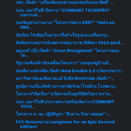
กพร. เปิดตัว “เครื่องคัดแยกซากแผงเซลล์แสงอาทิตย์” ...
บมจ. เออาร์ไอพี เปิดงาน “COMMART TECHXPRO”
มหกรรมส...
ขอเชิญชวนร่วมงาน “โครงการหลวง 2567” “Hats on
Hills...
ภัยเงียบ โซเดียมในอาหารกึ่งสำเร็จรูปและเครื่องปรุง...
สัมผัสประสบการณ์เทศกาลพลุนานาชาติพัทยา 2024 สุดอลั...
ออเนอร์ กรุ๊ป เปิดตัว “Once Wongamat” โครงการคอน
โด...
รัฐบาลเดินหน้าขับเคลื่อนโครงการ “กองทุนหมู่บ้านมั่...
ออปติมาแอสเทติค เปิดตัว New Doublo 2.0 นวัตกรรมการ...
มหาวิทยาลัยเอเชียอาคเนย์ จับมือ WeStride เปิดตัว “...
ศูนย์ความเป็นเลิศด้านการผ่าตัดรักษาโรคอ้วน โรงพยาบ...
โครงการวิจัยเรื่อง “นวัตกรรมในยุควิถีถัดไปความร่วม...
บมจ. เออาร์ไอพี ประกาศความพร้อมจัดงาน COMMART
TECH...
โครงการ ๙ ; ๑๐ ปฏิบัติบูชา "สืบสาน รักษา ต่อยอด" เ...
FCC Returns to Lumpinee for an Epic Second
Edition!