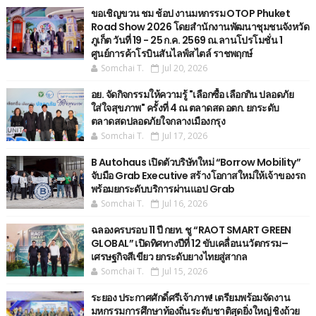
ขอเชิญขวน ชม ช้อป งานมหกรรม OTOP Phuket
Road Show 2026 โดยสำนักงานพัฒนาชุมชนจังหวัด
ภูเก็ต วันที่ 19 - 25 ก.ค. 2569 ณ.ลานโปรโมชั่น 1
ศูนย์การค้าโรบินสันไลฟ์สไตล์ ราชพฤกษ์
Somchai T.
Jul 20, 2026
อย. จัดกิจกรรมให้ความรู้ "เลือกซื้อ เลือกกิน ปลอดภัย
ใส่ใจสุขภาพ" ครั้งที่ 4 ณ ตลาดสด อตก. ยกระดับ
ตลาดสดปลอดภัยใจกลางเมืองกรุง
Somchai T.
Jul 17, 2026
B Autohaus เปิดตัวบริษัทใหม่ “Borrow Mobility”
จับมือ Grab Executive สร้างโอกาสใหม่ให้เจ้าของรถ
พร้อมยกระดับบริการผ่านแอป Grab
Somchai T.
Jul 16, 2026
ฉลองครบรอบ 11 ปี กยท. ชู “RAOT SMART GREEN
GLOBAL” เปิดทิศทางปีที่ 12 ขับเคลื่อนนวัตกรรม–
เศรษฐกิจสีเขียว ยกระดับยางไทยสู่สากล
Somchai T.
Jul 15, 2026
ระยอง ประกาศศักดิ์ศรีเจ้าภาพ! เตรียมพร้อมจัดงาน
มหกรรมการศึกษาท้องถิ่นระดับชาติสุดยิ่งใหญ่ ชิงถ้วย