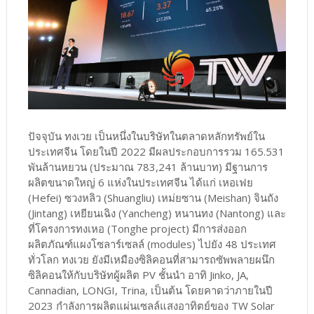
ปัจจุบัน ทงเวย เป็นหนึ่งในบริษัทในตลาดหลักทรัพย์ใน
ประเทศจีน โดยในปี 2022 มีผลประกอบการรวม 165.531
พันล้านหยวน (ประมาณ 783,241 ล้านบาท) มีฐานการ
ผลิตขนาดใหญ่ 6 แห่งในประเทศจีน ได้แก่ เหอเฟย
(Hefei) ซวงหลิว (Shuangliu) เหม่ยซาน (Meishan) จินถัง
(Jintang) เหยียนเฉิง (Yancheng) หนานทง (Nantong) และ
ที่โครงการทงเหอ (Tonghe project) มีการส่งออก
ผลิตภัณฑ์แผงโซลาร์เซลล์ (modules) ไปยัง 48 ประเทศ
ทั่วโลก ทงเวย ยังมีเหมืองซิลิคอนที่สามารถซัพพลายผนึก
ซิลิคอนให้กับบริษัทผู้ผลิต PV ชั้นนำ อาทิ Jinko, JA,
Cannadian, LONGI, Trina, เป็นต้น โดยคาดว่าภายในปี
2023 กำลังการผลิตแผ่นเซลล์แสงอาทิตย์ของ TW Solar