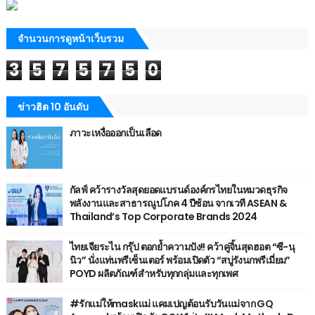
จำนวนการดูหน้าเว็บรวม
3
5
7
5
7
5
0
ข่าวฮิต 10 อันดับ
ภาวะเหงื่อออกเป็นเลือด
กัลฟ์ คว้ารางวัลสุดยอดแบรนด์องค์กรไทยในหมวดธุรกิจ
พลังงานและสาธารณูปโภค 4 ปีซ้อน จากเวที ASEAN &
Thailand’s Top Corporate Brands 2024
ไทยเจียระไน กรุ๊ป ตอกย้ำความปัง!! คว้าคู่จิ้นสุดฮอต “ซี-นุ
นิว” นั่งแท่นพรีเซ็นเตอร์ พร้อมเปิดตัว “สบู่รังนกพรีเมี่ยม”
POYD ผลิตภัณฑ์สำหรับทุกกลุ่มและทุกเพศ
#รักแม่ให้maskแม่ แคมเปญต้อนรับวันแม่จาก GQ