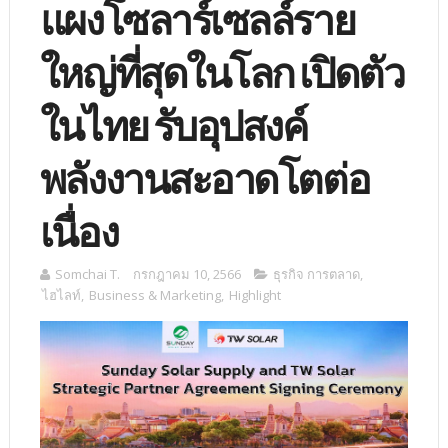
แผงโซลาร์เซลล์ราย
ใหญ่ที่สุดในโลก เปิดตัว
ในไทย รับอุปสงค์
พลังงานสะอาดโตต่อ
เนื่อง
Somchai T.
กรกฎาคม 10, 2566
ธุรกิจ การตลาด
,
ไฮไลท์
,
Business & Marketing
,
Highlight