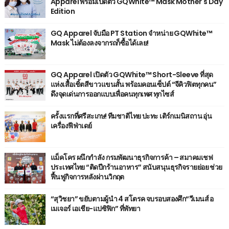
Apparel พร้อมเปิดตัว GQWhite™ Mask Mother's Day
Edition
GQ Apparel จับมือ PT Station จำหน่าย GQWhite™
Mask ไม่ต้องลงจากรถก็ซื้อได้เลย!
GQ Apparel เปิดตัว GQWhite™ Short-Sleeve ที่สุด
แห่งเสื้อเชิ้ตสีขาวแขนสั้น พร้อมคอนเซ็ปต์ “จีคิวฟิตทุกคน”
ดึงจุดเด่นการออกแบบเพื่อคนทุกเพศ ทุกไซส์
ครั้งแรกที่ศรีสะเกษ! ทีมชาติไทย ปะทะ เติร์กเมนิสถาน อุ่น
เครื่องฟีฟ่าเดย์
แม็คโคร ผนึกกำลัง กรมพัฒนาธุรกิจการค้า – สมาคมเชฟ
ประเทศไทย “ติดปีกร้านอาหาร” สนับสนุนธุรกิจรายย่อย ช่วย
ฟื้นฟูกิจการหลังผ่านวิกฤต
“สุวิชยา” ขยับตามผู้นำ 4 สโตรค จบรอบสองศึก“วีเมนส์ อ
เมเจอร์ เอเชีย-แปซิฟิก” ที่พัทยา