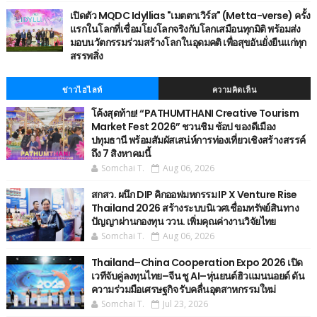
เปิดตัว MQDC Idyllias "เมตตาเวิร์ส" (Metta-verse) ครั้ง
แรกในโลกที่เชื่อมโยงโลกจริงกับโลกเสมือนทุกมิติ พร้อมส่ง
มอบนวัตกรรมร่วมสร้างโลกในอุดมคติ เพื่อสุขอันยั่งยืนแก่ทุก
สรรพสิ่ง
ข่าวไฮไลท์
ความคิดเห็น
โค้งสุดท้าย! “PATHUMTHANI Creative Tourism
Market Fest 2026” ชวนชิม ช้อป ของดีเมือง
ปทุมธานี พร้อมสัมผัสเสน่ห์การท่องเที่ยวเชิงสร้างสรรค์
ถึง 7 สิงหาคมนี้
Somchai T.
Aug 06, 2026
สกสว. ผนึก DIP คิกออฟมหกรรม IP X Venture Rise
Thailand 2026 สร้างระบบนิเวศเชื่อมทรัพย์สินทาง
ปัญญาผ่านกองทุน ววน. เพิ่มคุณค่างานวิจัยไทย
Somchai T.
Aug 06, 2026
Thailand–China Cooperation Expo 2026 เปิด
เวทีจับคู่ลงทุนไทย–จีน ชู AI–หุ่นยนต์ฮิวแมนนอยด์ ดัน
ความร่วมมือเศรษฐกิจ รับคลื่นอุตสาหกรรมใหม่
Somchai T.
Jul 23, 2026