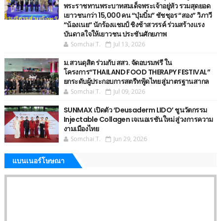
พระราชทานพระบาทสมเด็จพระเจ้าอยู่หัว รวมสุดยอด
เยาวชนกว่า 15,000 คน “บุ๋มบิ๋ม” ชัชชุอร “สอง” วิภาวี
“น้องเนย“ นักร้องแชมป์ ชิงช้าสวรรค์ ร่วมสร้างแรง
บันดาลใจให้เยาวชน ประชันศักยภาพ
Somchai T.
Jul 13, 2026
ม.สวนดุสิต ร่วมกับ สสว. จัดอบรมฟรี ใน
โครงการ“THAILAND FOOD THERAPY FESTIVAL”
ยกระดับผู้ประกอบการสตรีทฟู้ดไทย สู่มาตรฐานสากล
Somchai T.
Jul 09, 2026
SUNMAX เปิดตัว ‘Deusaderm LIDO’ ชูนวัตกรรม
Injectable Collagen เจเนอเรชันใหม่ สู่วงการความ
งามเมืองไทย
Somchai T.
Jun 29, 2026
แบนเนอร์โษษณา