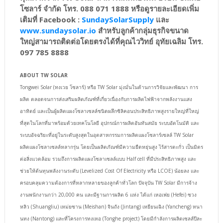
โซลาร์ จำกัด โทร. 088 071 1888 หรือดูรายละเอียดเพิ่ม
เติมที่ Facebook :
SundaySolarSupply
และ
www.sundaysolar.io
สำหรับลูกค้ากลุ่มธุรกิจขนาด
ใหญ่สามารถติดต่อโดยตรงได้ที่คุณไววิทย์ อุทัยเฉลิม โทร.
097 785 8888
ABOUT TW SOLAR
Tongwei Solar (ทงเวย โซลาร์) หรือ TW Solar มุ่งมั่นในด้านการวิจัยและพัฒนา การ
ผลิต ตลอดจนการส่งเสริมผลิตภัณฑ์ที่เกี่ยวเนื่องกับการผลิตไฟฟ้าจากพลังงานแสง
อาทิตย์ และเป็นผู้ผลิตแผงโซลาเซลล์ชนิดผลึกซิลิคอนประสิทธิภาพสูงรายใหญ่ที่ใหญ่
ที่สุดในโลกที่มาพร้อมด้วยเทคโนโลยี อุปกรณ์การผลิตอันทันสมัย ระบบอัตโนมัติ และ
ระบบอัจฉริยะที่อยู่ในระดับสูงสุดในอุตสาหกรรมการผลิตแผงโซลาร์เซลล์ TW Solar
ผลิตแผงโซลาเซลล์หลากรุ่น โดยเป็นผลิตภัณฑ์มีความยืดหยุ่นสูง ไร้สารตะกั่ว เป็นมิตร
ต่อสิ่งแวดล้อม รวมถึงการผลิตแผงโซลาเซลล์แบบ Half cell ที่มีประสิทธิภาพสูง และ
ช่วยให้ต้นทุนพลังงานระดับ (Levelized Cost Of Electricity หรือ LCOE) น้อยลง และ
ครอบคลุมความต้องการที่หลากหลายของลูกค้าทั่วโลก ปัจจุบัน TW Solar มีการจ้าง
งานพนักงานกว่า 20,000 คน และมีฐานการผลิต 6 แห่ง ได้แก่ เหอเฟย (Hefei) ซวง
หลิว (Shuangliu) เหม่ยซาน (Meishan) จินถัง (Jintang) เหยียนเฉิง (Yancheng) หนา
นทง (Nantong) และที่โครงการทงเหอ (Tonghe project) โดยมีกำลังการผลิตเซลล์ปีละ