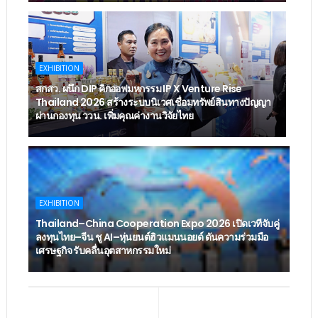
EXHIBITION
สกสว. ผนึก DIP คิกออฟมหกรรม IP X Venture Rise
Thailand 2026 สร้างระบบนิเวศเชื่อมทรัพย์สินทางปัญญา
ผ่านกองทุน ววน. เพิ่มคุณค่างานวิจัยไทย
EXHIBITION
Thailand–China Cooperation Expo 2026 เปิดเวทีจับคู่
ลงทุนไทย–จีน ชู AI–หุ่นยนต์ฮิวแมนนอยด์ ดันความร่วมมือ
เศรษฐกิจ รับคลื่นอุตสาหกรรมใหม่