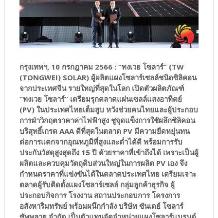
กรุงเทพฯ, 10 กรกฎาคม 2566
: “ทงเวย โซลาร์” (TW
(TONGWEI) SOLAR) ผู้ผลิตแผงโซลาร์เซลล์ชนิดซิลิคอน
จากประเทศจีน รายใหญ่ที่สุดในโลก เปิดตัวผลิตภัณฑ์
“ทงเวย โซลาร์” เตรียมรุกตลาดแผ่นเซลล์แสงอาทิตย์
(PV) ในประเทศไทยเต็มสูบ หวังช่วยคนไทยและผู้ประกอบ
การฝ่าวิกฤตราคาค่าไฟฟ้าสูง ชูจุดแข็งการใช้ผลึกซิลิคอน
บริสุทธิ์เกรด AAA ดีที่สุดในตลาด PV มีความยืดหยุ่นทน
ต่อการแตกจากอุณหภูมิที่สูงและต่ำได้ดี พร้อมการรับ
ประกันวัสดุสูงสุดถึง 15 ปี ด้วยราคาที่เข้าถึงได้ เพราะเป็นผู้
ผลิตและควบคุมวัตถุดิบส่วนใหญ่ในการผลิต PV เอง จึง
กำหนดราคาที่แข่งขันได้ในตลาดประเทศไทย เตรียมเจาะ
ตลาดผู้รับติดตั้งแผงโซลาร์เซลล์ กลุ่มลูกค้าธุรกิจ ผู้
ประกอบกิจการ โรงงาน สถานประกอบการ โครงการ
อสังหาริมทรัพย์ พร้อมผนึกกำลัง บริษัท ซันเดย์ โซลาร์
ซัพพลาย จำกัด เป็นตัวแทนจัดจำหน่ายแผงโซลาร์แบรนด์