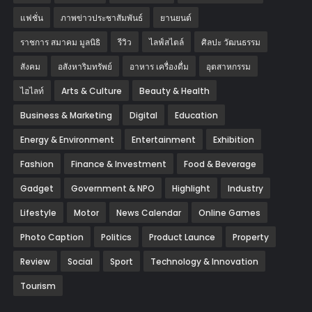
แฟชั่น
ภาพข่าวประชาสัมพันธ์
‎ยานยนต์‎
ราชการ สมาคม มูลนิธิ
รีวิว
ไลฟ์สไตล์
ศิลปะ วัฒนธรรม
สังคม
อสังหาริมทรัพย์
อาหาร เครื่องดื่ม
อุตสาหกรรม
ไฮไลท์
Arts & Culture
Beauty & Health
Business & Marketing
Digital
Education
Energy & Environment
Entertainment
Exhibition
Fashion
Finance & Investment
Food & Beverage
Gadget
Government & NPO
Highlight
Industry
Lifestyle
Motor
News Calendar
Online Games
Photo Caption
Politics
Product Launce
Property
Review
Social
Sport
Technology & Innovation
Tourism