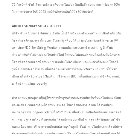
70 กิกะวัตต์ ซึ่งกำลังการผลิตเซลล์ขนาดใหญ่จะ คิดเป็นสัดส่วนมากกว่าร้อยละ 90%
โดยคาดว่าภายในปี 2023 จะมีกำลังการผลิตได้ถึง 80 กิกะวัตต์
ABOUT SUNDAY SOLAR SUPPLY
บริษัท ซันเดย์ โซลาร์ ซัพพลาย จำกัด เป็นผู้นำเข้า และตัวแทนจำหน่ายสินค้าเกี่ยวกับ
โซลาร์เซลล์ครบวงจร ทั้ง อุปกรณ์โซลาร์รูฟท็อป ได้แก่ แผงโซลาร์เซลล์ Inverter PV
combiner/DC Box String Monitor สายเคเบิ้ล และอุปกรณ์ mounting อีกทั้งยัง
จำหน่ายสินค้าไฟส่องสว่าง ไฟสปอตไลท์ ไฟถนน ไฟตกแต่ง รวมถึงเครื่องปั๊มน้ำระบบ
โซลาร์เซลล์ นอกจากนี้ บริษัทฯ พร้อมที่จะให้คำปรึกษา และแนะนำเรื่องระบบโซลาร์
รูฟท็อปบนหลังคาโรงงาน เพื่อผลิตกระแสไฟฟ้าไว้ใช้เอง หรือจำหน่าย รวมทั้งให้คำ
ปรึกษาเรื่องสิทธิประโยชน์เรื่องคืนภาษีโรงงาน (BOI) เพื่อสนับสนุนการใช้พลังงานแสง
อาทิตย์ตามนโยบายของรัฐ
ด้วยความมุ่งมั่นสู่การเป็นผู้ให้บริการโซลูชั่นด้านพลังงานที่ยั่งยืนชั้นนำในประเทศไทย
และเอเชียตะวันออกเฉียงใต้ บริษัท ซันเดย์ โซลาร์ ซัพพลาย จำกัด ได้ร่วมมือกับ
ทงเวย โซลาร์ (Tongwei Solar) เมื่อต้นปี 2566 เพื่อนำเสนอผลิตภัณฑ์เซลล์แสงอาทิตย์
จากทงเวยสู่ตลาดไทย ด้วยจุดเด่น "ส่วนประกอบประสิทธิภาพสูง ผลิตโดยทงเวย" ซึ่ง
นอกเหนือจากการรักษาความสัมพันธ์ทางธุรกิจลูกค้าชั้นนำภายในประเทศแล้ว บริษัทฯ
ยัง วางแผนจัดตั้งร้านค้าแบรนด์ทงเวยกว่า 70 แห่งในประเทศไทย พร้อมกันนี้ ภายใต้