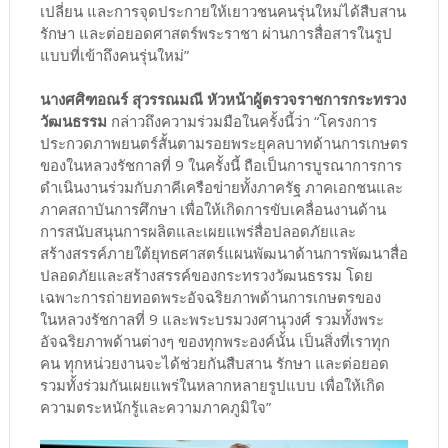
เปลี่ยน และการจุดประกายให้เยาวชนคนรุ่นใหม่ได้สืบสาน
รักษา และต่อยอดศาสตร์พระราชา ผ่านการสื่อสารในรูป
แบบที่เข้าถึงคนรุ่นใหม่”
นางศศิฑอณร์ สุวรรณมณี หัวหน้าผู้ตรวจราชการกระทรวง
วัฒนธรรม
กล่าวถึงความร่วมมือในครั้งนี้ว่า “โครงการ
ประกวดภาพยนตร์สั้นตามรอยพระยุคลบาทด้านการเกษตร
ของในหลวงรัชกาลที่ 9 ในครั้งนี้ ถือเป็นการบูรณาการการ
ดำเนินงานร่วมกับภาคีเครือข่ายทั้งภาครัฐ ภาคเอกชนและ
ภาคสถาบันการศึกษา เพื่อให้เกิดการขับเคลื่อนงานด้าน
การสนับสนุนการผลิตและเผยแพร่สื่อปลอดภัยและ
สร้างสรรค์ภายใต้ยุทธศาสตร์แผนพัฒนาด้านการพัฒนาสื่อ
ปลอดภัยและสร้างสรรค์ของกระทรวงวัฒนธรรม โดย
เฉพาะการถ่ายทอดพระอัจฉริยภาพด้านการเกษตรของ
ในหลวงรัชกาลที่ 9 และพระบรมวงศานุวงศ์ รวมทั้งพระ
อัจฉริยภาพด้านต่างๆ ของทุกพระองค์นั้น เป็นสิ่งที่เราทุก
คน ทุกหน่วยงานจะได้ช่วยกันสืบสาน รักษา และต่อยอด
รวมทั้งร่วมกันเผยแพร่ในหลากหลายรูปแบบ เพื่อให้เกิด
ความตระหนักรู้และความภาคภูมิใจ”