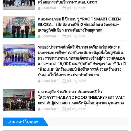
พร้อมยกระดับบริการผ่านแอป Grab
Somchai T.
Jul 16, 2026
ฉลองครบรอบ 11 ปี กยท. ชู “RAOT SMART GREEN
GLOBAL” เปิดทิศทางปีที่ 12 ขับเคลื่อนนวัตกรรม–
เศรษฐกิจสีเขียว ยกระดับยางไทยสู่สากล
Somchai T.
Jul 15, 2026
ระยอง ประกาศศักดิ์ศรีเจ้าภาพ! เตรียมพร้อมจัดงาน
มหกรรมการศึกษาท้องถิ่นระดับชาติสุดยิ่งใหญ่ ชิงถ้วย
พระราชทานพระบาทสมเด็จพระเจ้าอยู่หัว รวมสุดยอด
เยาวชนกว่า 15,000 คน “บุ๋มบิ๋ม” ชัชชุอร “สอง” วิภาวี
“น้องเนย“ นักร้องแชมป์ ชิงช้าสวรรค์ ร่วมสร้างแรง
บันดาลใจให้เยาวชน ประชันศักยภาพ
Somchai T.
Jul 13, 2026
ม.สวนดุสิต ร่วมกับ สสว. จัดอบรมฟรี ใน
โครงการ“THAILAND FOOD THERAPY FESTIVAL”
ยกระดับผู้ประกอบการสตรีทฟู้ดไทย สู่มาตรฐานสากล
Somchai T.
Jul 09, 2026
แบนเนอร์โษษณา