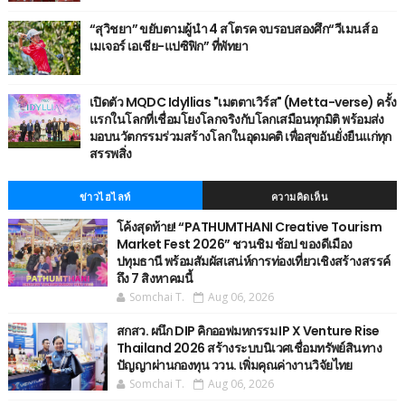
“สุวิชยา” ขยับตามผู้นำ 4 สโตรค จบรอบสองศึก“วีเมนส์ อ
เมเจอร์ เอเชีย-แปซิฟิก” ที่พัทยา
เปิดตัว MQDC Idyllias "เมตตาเวิร์ส" (Metta-verse) ครั้ง
แรกในโลกที่เชื่อมโยงโลกจริงกับโลกเสมือนทุกมิติ พร้อมส่ง
มอบนวัตกรรมร่วมสร้างโลกในอุดมคติ เพื่อสุขอันยั่งยืนแก่ทุก
สรรพสิ่ง
ข่าวไฮไลท์
ความคิดเห็น
โค้งสุดท้าย! “PATHUMTHANI Creative Tourism
Market Fest 2026” ชวนชิม ช้อป ของดีเมือง
ปทุมธานี พร้อมสัมผัสเสน่ห์การท่องเที่ยวเชิงสร้างสรรค์
ถึง 7 สิงหาคมนี้
Somchai T.
Aug 06, 2026
สกสว. ผนึก DIP คิกออฟมหกรรม IP X Venture Rise
Thailand 2026 สร้างระบบนิเวศเชื่อมทรัพย์สินทาง
ปัญญาผ่านกองทุน ววน. เพิ่มคุณค่างานวิจัยไทย
Somchai T.
Aug 06, 2026