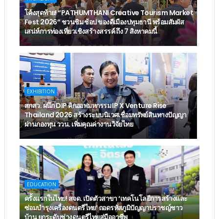
โค้งสุดท้าย! “PATHUMTHANI Creative Tourism Market
Fest 2026” ชวนชิม ช้อป ของดีเมืองปทุมธานี พร้อมสัมผัส
เสน่ห์การท่องเที่ยวเชิงสร้างสรรค์ ถึง 7 สิงหาคมนี้
EXHIBITION
สกสว. ผนึก DIP คิกออฟมหกรรม IP X Venture Rise
Thailand 2026 สร้างระบบนิเวศเชื่อมทรัพย์สินทางปัญญา
ผ่านกองทุน ววน. เพิ่มคุณค่างานวิจัยไทย
EDUCATION
ครั้งแรกในไทย! สจด. เปิดตัวสาขา ‘เทคโนโลยีการสร้างและ
ซ่อมบำรุงเครื่องดนตรีไทย’ ​ถอดรหัสภูมิปัญญาปราชญ์ชาว
บ้าน ยกระดับช่างดนตรีไทยสู่มืออาชีพ