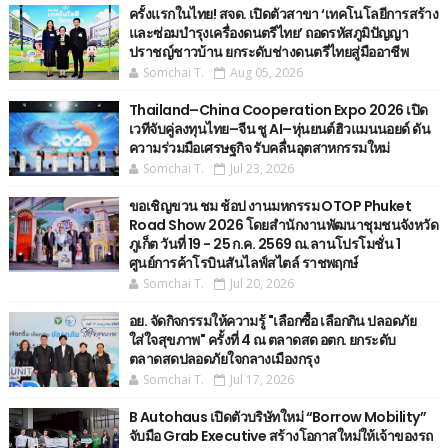
ครั้งแรกในไทย! สจด. เปิดตัวสาขา ‘เทคโนโลยีการสร้าง
และซ่อมบำรุงเครื่องดนตรีไทย’ ​ถอดรหัสภูมิปัญญา
ปราชญ์ชาวบ้าน ยกระดับช่างดนตรีไทยสู่มืออาชีพ
Somchai T.
Aug 05, 2026
Thailand–China Cooperation Expo 2026 เปิด
เวทีจับคู่ลงทุนไทย–จีน ชู AI–หุ่นยนต์ฮิวแมนนอยด์ ดัน
ความร่วมมือเศรษฐกิจ รับคลื่นอุตสาหกรรมใหม่
Somchai T.
Jul 23, 2026
ขอเชิญขวน ชม ช้อป งานมหกรรม OTOP Phuket
Road Show 2026 โดยสำนักงานพัฒนาชุมชนจังหวัด
ภูเก็ต วันที่ 19 - 25 ก.ค. 2569 ณ.ลานโปรโมชั่น 1
ศูนย์การค้าโรบินสันไลฟ์สไตล์ ราชพฤกษ์
Somchai T.
Jul 20, 2026
อย. จัดกิจกรรมให้ความรู้ "เลือกซื้อ เลือกกิน ปลอดภัย
ใส่ใจสุขภาพ" ครั้งที่ 4 ณ ตลาดสด อตก. ยกระดับ
ตลาดสดปลอดภัยใจกลางเมืองกรุง
Somchai T.
Jul 17, 2026
B Autohaus เปิดตัวบริษัทใหม่ “Borrow Mobility”
จับมือ Grab Executive สร้างโอกาสใหม่ให้เจ้าของรถ