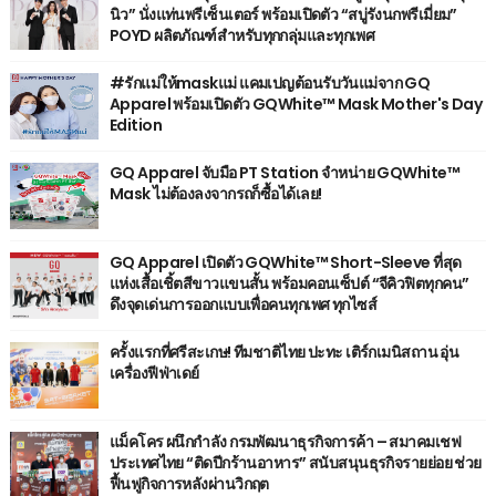
นิว” นั่งแท่นพรีเซ็นเตอร์ พร้อมเปิดตัว “สบู่รังนกพรีเมี่ยม”
POYD ผลิตภัณฑ์สำหรับทุกกลุ่มและทุกเพศ
#รักแม่ให้maskแม่ แคมเปญต้อนรับวันแม่จาก GQ
Apparel พร้อมเปิดตัว GQWhite™ Mask Mother's Day
Edition
GQ Apparel จับมือ PT Station จำหน่าย GQWhite™
Mask ไม่ต้องลงจากรถก็ซื้อได้เลย!
GQ Apparel เปิดตัว GQWhite™ Short-Sleeve ที่สุด
แห่งเสื้อเชิ้ตสีขาวแขนสั้น พร้อมคอนเซ็ปต์ “จีคิวฟิตทุกคน”
ดึงจุดเด่นการออกแบบเพื่อคนทุกเพศ ทุกไซส์
ครั้งแรกที่ศรีสะเกษ! ทีมชาติไทย ปะทะ เติร์กเมนิสถาน อุ่น
เครื่องฟีฟ่าเดย์
แม็คโคร ผนึกกำลัง กรมพัฒนาธุรกิจการค้า – สมาคมเชฟ
ประเทศไทย “ติดปีกร้านอาหาร” สนับสนุนธุรกิจรายย่อย ช่วย
ฟื้นฟูกิจการหลังผ่านวิกฤต