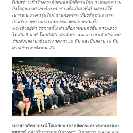
Future
” เวทีสร้างสรรค์สุดยอดนักคิดรุ่นใหม่ ถ่ายทอดความ
ยิ่งใหญ่แห่งศาสตร์พระราชา เพื่อเป็นเวทีสร้างสรรค์ให้
เยาวชนและคนรุ่นใหม่ ถ่ายทอดพระเกียรติคุณและพระ
อัจฉริยภาพด้านการเกษตรของพระบาทสมเด็จ
พระเจ้าอยู่หัว รัชกาลที่ 9 ผ่านสื่อภาพยนตร์สั้น ความยาว
ไม่เกิน 5 นาที โดยมีนิสิต นักศึกษา และเยาวชนทั่วประเทศ
ร่วมส่งผลงานเข้าประกวดกว่า 50 ทีม และมีผลงาน 15 ทีม
ผ่านเข้ารอบชิงชนะเลิศ
นางสาวภัทราภรณ์ โสเจยยะ รองปลัดกระทรวงเกษตรและ
สหกรณ์
กล่าวในการมอบโอวาทว่า “โครงการ Young Agri