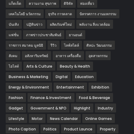
แก็ตเจ็ต
ความงาม สุขภาพ
ดิจิทัล
ท่องเที่ยว
เทคโนโลยี นวัตกรรม
ธุรกิจ การตลาด
นิทรรศการ งานมหกรรม
บันเทิง
ปฏิทินข่าว
ผลิตภัณฑ์ใหม่
พลังงาน สิ่งแวดล้อม
แฟชั่น
ภาพข่าวประชาสัมพันธ์
‎ยานยนต์‎
ราชการ สมาคม มูลนิธิ
รีวิว
ไลฟ์สไตล์
ศิลปะ วัฒนธรรม
สังคม
อสังหาริมทรัพย์
อาหาร เครื่องดื่ม
อุตสาหกรรม
ไฮไลท์
Arts & Culture
Beauty & Health
Business & Marketing
Digital
Education
Energy & Environment
Entertainment
Exhibition
Fashion
Finance & Investment
Food & Beverage
Gadget
Government & NPO
Highlight
Industry
Lifestyle
Motor
News Calendar
Online Games
Photo Caption
Politics
Product Launce
Property