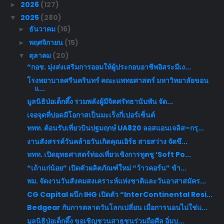
2026
(127)
►
2025
(280)
▼
ธันวาคม
(16)
►
พฤศจิกายน
(15)
►
ตุลาคม
(20)
▼
“กอช. มุ่งส่งเสริมการออมให้ผู้ประกอบอาชีพอิสระมีเง...
โรงพยาบาลศรีนครินทร์ คณะแพทยศาสตร์ มหาวิทยาลัยขอน
แ...
มูลนิธิป่อเต็กตึ๊ง รวมพลังผู้มีจิตศรัทธานับพัน จัด...
เจอจุดที่ปอดมีโอกาสเป็นมะเร็งกี่เปอร์เซ็นต์
ททท. ต้อนรับเที่ยวบินปฐมฤกษ์ UA820 ลอสแอนเจลิส–กรุ...
งานสังสรรค์วันคล้ายวันเกิดคุณเอิร์ธ สายสว่าง จัดขึ...
ททท. เปิดยุทธศาสตร์ท่องเที่ยวเชิงการทูตชู ‘Soft Po...
“เถ้าแก่น้อย” เปิดตัวผลิตภัณฑ์ใหม่ “ว้าวคอร์น” ข้า...
พม. จัดงานวันสังคมสงเคราะห์แห่งชาติและวันอาสาสมัคร...
CG Capital ผนึก IHG เปิดตัว “InterContinental Resi...
Bedgear กับการตลาดวันโลกเปลี่ยน เมื่อการนอนไม่ใช่แ...
มูลนิธิป่อเต็กตึ๊ง ขอเชิญชวนสาธุชนร่วมถือศีล อิ่มบ...