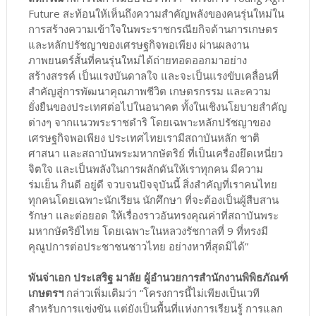
Future สะท้อนให้เห็นถึงความสำคัญพลังของคนรุ่นใหม่ใน
การสร้างความเข้าใจในพระราชกรณียกิจด้านการเกษตร
และหลักปรัชญาของเศรษฐกิจพอเพียง ผ่านผลงาน
ภาพยนตร์สั้นที่คนรุ่นใหม่ได้ถ่ายทอดออกมาอย่าง
สร้างสรรค์ เป็นแรงบันดาลใจ และจะเป็นแรงขับเคลื่อนที่
สำคัญสู่การพัฒนาคุณภาพชีวิต เกษตรกรรม และความ
ยั่งยืนของประเทศต่อไปในอนาคต ทั้งในเชิงนโยบายสำคัญ
ต่างๆ จากแนวพระราชดำริ โดยเฉพาะหลักปรัชญาของ
เศรษฐกิจพอเพียง ประเทศไทยเรามีสถาบันหลัก ชาติ
ศาสนา และสถาบันพระมหากษัตริย์ ที่เป็นเครื่องยึดเหนี่ยว
จิตใจ และเป็นพลังในการผลักดันให้เราทุกคน มีความ
ร่มเย็น กินดี อยู่ดี จวบจนปัจจุบันนี้ สิ่งสำคัญที่เราคนไทย
ทุกคนโดยเฉพาะนักเรียน นักศึกษา ที่จะต้องเป็นผู้สืบสาน
รักษา และต่อยอด ให้เรื่องราวอันทรงคุณค่าที่สถาบันพระ
มหากษัตริย์ไทย โดยเฉพาะในหลวงรัชกาลที่ 9 ที่ทรงมี
คุณูปการต่อประชาชนชาวไทย อย่างหาที่สุดมิได้”
พันจ่าเอก ประเสริฐ มาลัย ผู้อำนวยการสำนักงานพิพิธภัณฑ์
เกษตรฯ
กล่าวเพิ่มเติมว่า “โครงการนี้ไม่เพียงเป็นเวที
สำหรับการแข่งขัน แต่ยังเป็นพื้นที่แห่งการเรียนรู้ การแลก