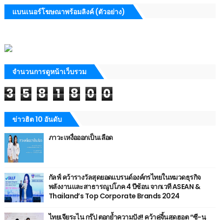
แบนเนอร์โฆษณาพร้อมลิงค์ (ตัวอย่าง)
จำนวนการดูหน้าเว็บรวม
3
5
8
1
8
0
0
ข่าวฮิต 10 อันดับ
ภาวะเหงื่อออกเป็นเลือด
กัลฟ์ คว้ารางวัลสุดยอดแบรนด์องค์กรไทยในหมวดธุรกิจ
พลังงานและสาธารณูปโภค 4 ปีซ้อน จากเวที ASEAN &
Thailand’s Top Corporate Brands 2024
ไทยเจียระไน กรุ๊ป ตอกย้ำความปัง!! คว้าคู่จิ้นสุดฮอต “ซี-นุ