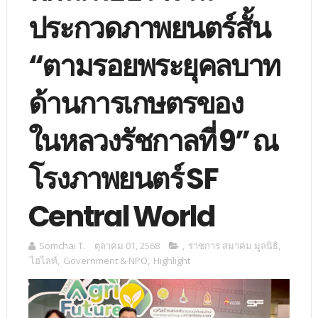
ประกวดภาพยนตร์สั้น
“ตามรอยพระยุคลบาท
ด้านการเกษตรของ
ในหลวงรัชกาลที่ 9” ณ
โรงภาพยนตร์ SF
Central World
Somchai T.
ตุลาคม 01, 2568
,
ราชการ สมาคม มูลนิธิ
,
ไฮไลท์
,
Government & NPO
,
Highlight