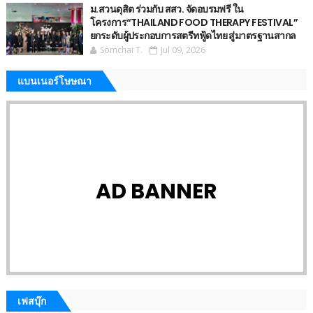
ม.สวนดุสิต ร่วมกับ สสว. จัดอบรมฟรี ใน
โครงการ“THAILAND FOOD THERAPY FESTIVAL”
ยกระดับผู้ประกอบการสตรีทฟู้ดไทย สู่มาตรฐานสากล
Somchai T.
Jul 09, 2026
แบนเนอร์โษษณา
AD BANNER
เฟสบุ๊ก