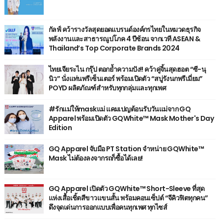
กัลฟ์ คว้ารางวัลสุดยอดแบรนด์องค์กรไทยในหมวดธุรกิจ
พลังงานและสาธารณูปโภค 4 ปีซ้อน จากเวที ASEAN &
Thailand’s Top Corporate Brands 2024
ไทยเจียระไน กรุ๊ป ตอกย้ำความปัง!! คว้าคู่จิ้นสุดฮอต “ซี-นุ
นิว” นั่งแท่นพรีเซ็นเตอร์ พร้อมเปิดตัว “สบู่รังนกพรีเมี่ยม”
POYD ผลิตภัณฑ์สำหรับทุกกลุ่มและทุกเพศ
#รักแม่ให้maskแม่ แคมเปญต้อนรับวันแม่จาก GQ
Apparel พร้อมเปิดตัว GQWhite™ Mask Mother's Day
Edition
GQ Apparel จับมือ PT Station จำหน่าย GQWhite™
Mask ไม่ต้องลงจากรถก็ซื้อได้เลย!
GQ Apparel เปิดตัว GQWhite™ Short-Sleeve ที่สุด
แห่งเสื้อเชิ้ตสีขาวแขนสั้น พร้อมคอนเซ็ปต์ “จีคิวฟิตทุกคน”
ดึงจุดเด่นการออกแบบเพื่อคนทุกเพศ ทุกไซส์