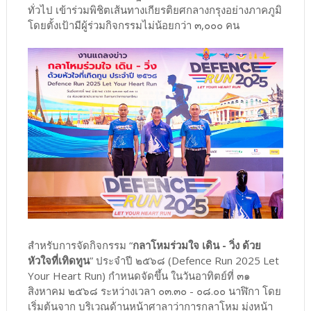
ทั่วไป เข้าร่วมพิชิตเส้นทางเกียรติยศกลางกรุงอย่างภาคภูมิ
โดยตั้งเป้ามีผู้ร่วมกิจกรรมไม่น้อยกว่า ๓,๐๐๐ คน
สำหรับการจัดกิจกรรม “
กลาโหมร่วมใจ เดิน - วิ่ง ด้วย
หัวใจที่เทิดทูน
” ประจำปี ๒๕๖๘ (Defence Run 2025 Let
Your Heart Run) กำหนดจัดขึ้น ในวันอาทิตย์ที่ ๓๑
สิงหาคม ๒๕๖๘ ระหว่างเวลา ๐๓.๓๐ - ๐๘.๐๐ นาฬิกา โดย
เริ่มต้นจาก บริเวณด้านหน้าศาลาว่าการกลาโหม มุ่งหน้า