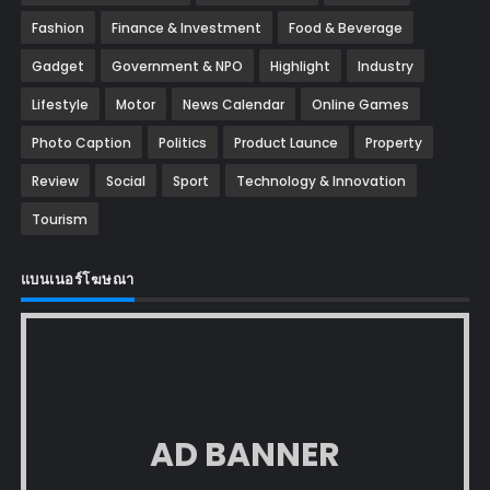
Fashion
Finance & Investment
Food & Beverage
Gadget
Government & NPO
Highlight
Industry
Lifestyle
Motor
News Calendar
Online Games
Photo Caption
Politics
Product Launce
Property
Review
Social
Sport
Technology & Innovation
Tourism
แบนเนอร์โฆษณา
AD BANNER