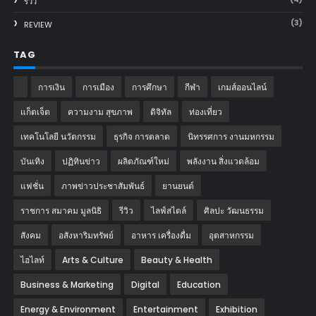
รีวิว
(3)
REVIEW
TAG
การเงิน
การเมือง
การศึกษา
กีฬา
เกมส์ออนไลน์
แก็ตเจ็ต
ความงาม สุขภาพ
ดิจิทัล
ท่องเที่ยว
เทคโนโลยี นวัตกรรม
ธุรกิจ การตลาด
นิทรรศการ งานมหกรรม
บันเทิง
ปฏิทินข่าว
ผลิตภัณฑ์ใหม่
พลังงาน สิ่งแวดล้อม
แฟชั่น
ภาพข่าวประชาสัมพันธ์
‎ยานยนต์‎
ราชการ สมาคม มูลนิธิ
รีวิว
ไลฟ์สไตล์
ศิลปะ วัฒนธรรม
สังคม
อสังหาริมทรัพย์
อาหาร เครื่องดื่ม
อุตสาหกรรม
ไฮไลท์
Arts & Culture
Beauty & Health
Business & Marketing
Digital
Education
Energy & Environment
Entertainment
Exhibition