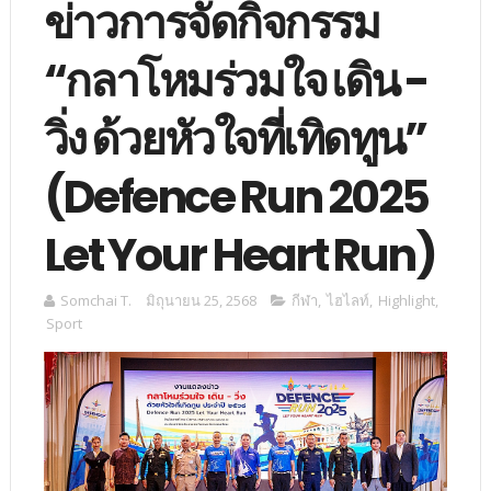
ข่าวการจัดกิจกรรม
“กลาโหมร่วมใจ เดิน -
วิ่ง ด้วยหัวใจที่เทิดทูน”
(Defence Run 2025
Let Your Heart Run)
Somchai T.
มิถุนายน 25, 2568
กีฬา
,
ไฮไลท์
,
Highlight
,
Sport