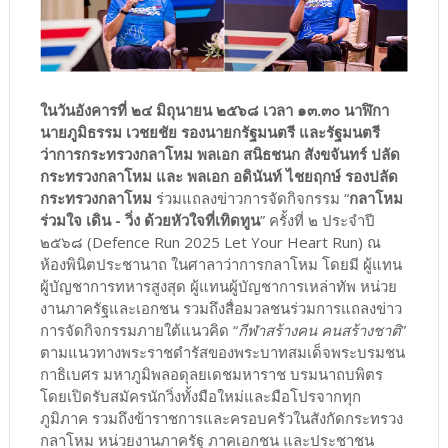
ในวันอังคารที่ ๒๔ มิถุนายน ๒๕๖๘ เวลา ๑๓.๓๐ นาฬิกา
นายภูมิธรรม เวชยชัย รองนายกรัฐมนตรี และรัฐมนตรี
ว่าการกระทรวงกลาโหม พลเอก สนิธชนก สังขจันทร์ ปลัด
กระทรวงกลาโหม และ พลเอก อดินันท์ ไชยฤกษ์ รองปลัด
กระทรวงกลาโหม
ร่วมแถลงข่าวการจัดกิจกรรม “
กลาโหม
ร่วมใจ เดิน - วิ่ง ด้วยหัวใจที่เทิดทูน
” ครั้งที่ ๒ ประจำปี
๒๕๖๘ (Defence Run 2025 Let Your Heart Run) ณ
ห้องพินิตประชานาถ ในศาลาว่าการกลาโหม โดยมี ผู้แทน
ผู้บัญชาการทหารสูงสุด ผู้แทนผู้บัญชาการเหล่าทัพ หน่วย
งานภาครัฐและเอกชน รวมถึงสื่อมวลชนร่วมการแถลงข่าว
การจัดกิจกรรมภายใต้แนวคิด “
กีฬาสร้างคน คนสร้างชาติ
”
ตามแนวทางพระราชดำรัสของพระบาทสมเด็จพระบรมชน
กาธิเบศร มหาภูมิพลอดุลยเดชมหาราช บรมนาถบพิตร
โดยเปิดรับสมัครนักวิ่งทั้งมือใหม่และมือโปรจากทุก
ภูมิภาค รวมถึงข้าราชการและครอบครัวในสังกัดกระทรวง
กลาโหม หน่วยงานภาครัฐ ภาคเอกชน และประชาชน