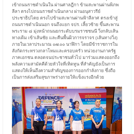
เข้าถนนราชดำเนินใน ผ่านศาลฎีกา ข้ามสะพานผ่านพิภพ
ลีลา ตรงไปถนนราชดำเนินกลาง ผ่านอนุสาวรีย์
ประชาธิปไตย ตรงไปข้ามสะพานผ่านฟ้าลีลาศ ตรงเข้าสู่
ถนนราชดำเนินนอก จนถึงแยก จปร. เลี้ยวซ้าย ขึ้นสะพาน
พระราม ๘ มุ่งหน้าถนนยกระดับบรมราชชนนี วิ่งกลับเส้น
ทางเดิม เข้าเส้นชัย และคืนพื้นผิวการจราจร (เส้นทางวิ่ง)
ภายในเวลาประมาณ ๐๗.๐๐ นาฬิกา โดยมีข้าราชการใน
สังกัดกระทรวงกลาโหมและครอบครัว หน่วยงานภาครัฐ
ภาคเอกชน ตลอดจนประชาชนทั่วไป มาร่วมแสดงออกถึง
พลังความสามัคคีด้วยหัวใจที่เทิดทูน ที่สำคัญยังเป็นการ
แสดงให้เห็นถึงความสำคัญของการออกกำลังกาย ซึ่งถือ
เป็นการส่งเสริมสุขภาพร่างกายให้แข็งแรงอีกด้วย