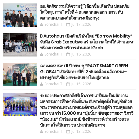
อย. จัดกิจกรรมให้ความรู้ "เลือกซื้อ เลือกกิน ปลอดภัย
ใส่ใจสุขภาพ" ครั้งที่ 4 ณ ตลาดสด อตก. ยกระดับ
ตลาดสดปลอดภัยใจกลางเมืองกรุง
Somchai T.
Jul 17, 2026
B Autohaus เปิดตัวบริษัทใหม่ “Borrow Mobility”
จับมือ Grab Executive สร้างโอกาสใหม่ให้เจ้าของรถ
พร้อมยกระดับบริการผ่านแอป Grab
Somchai T.
Jul 16, 2026
ฉลองครบรอบ 11 ปี กยท. ชู “RAOT SMART GREEN
GLOBAL” เปิดทิศทางปีที่ 12 ขับเคลื่อนนวัตกรรม–
เศรษฐกิจสีเขียว ยกระดับยางไทยสู่สากล
Somchai T.
Jul 15, 2026
ระยอง ประกาศศักดิ์ศรีเจ้าภาพ! เตรียมพร้อมจัดงาน
มหกรรมการศึกษาท้องถิ่นระดับชาติสุดยิ่งใหญ่ ชิงถ้วย
พระราชทานพระบาทสมเด็จพระเจ้าอยู่หัว รวมสุดยอด
เยาวชนกว่า 15,000 คน “บุ๋มบิ๋ม” ชัชชุอร “สอง” วิภาวี
“น้องเนย“ นักร้องแชมป์ ชิงช้าสวรรค์ ร่วมสร้างแรง
บันดาลใจให้เยาวชน ประชันศักยภาพ
Somchai T.
Jul 13, 2026