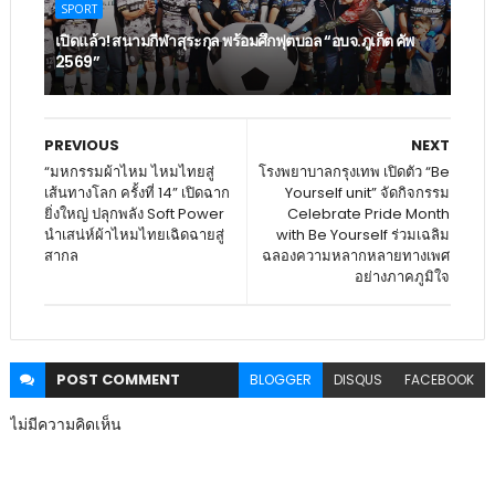
SPORT
เปิดแล้ว! สนามกีฬาสุระกุล พร้อมศึกฟุตบอล “อบจ.ภูเก็ต คัพ
2569”
PREVIOUS
NEXT
“มหกรรมผ้าไหม ไหมไทยสู่
โรงพยาบาลกรุงเทพ เปิดตัว “Be
เส้นทางโลก ครั้งที่ 14” เปิดฉาก
Yourself unit” จัดกิจกรรม
ยิ่งใหญ่ ปลุกพลัง Soft Power
Celebrate Pride Month
นำเสน่ห์ผ้าไหมไทยเฉิดฉายสู่
with Be Yourself ร่วมเฉลิม
สากล
ฉลองความหลากหลายทางเพศ
อย่างภาคภูมิใจ
POST
COMMENT
BLOGGER
DISQUS
FACEBOOK
ไม่มีความคิดเห็น