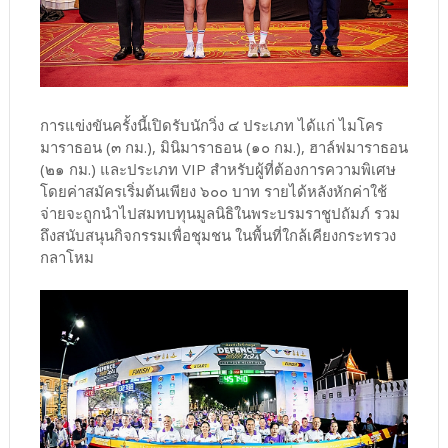
การแข่งขันครั้งนี้เปิดรับนักวิ่ง ๔ ประเภท ได้แก่ ไมโคร
มาราธอน (๓ กม.), มินิมาราธอน (๑๐ กม.), ฮาล์ฟมาราธอน
(๒๑ กม.) และประเภท VIP สำหรับผู้ที่ต้องการความพิเศษ
โดยค่าสมัครเริ่มต้นเพียง ๖๐๐ บาท รายได้หลังหักค่าใช้
จ่ายจะถูกนำไปสมทบทุนมูลนิธิในพระบรมราชูปถัมภ์ รวม
ถึงสนับสนุนกิจกรรมเพื่อชุมชน ในพื้นที่ใกล้เคียงกระทรวง
กลาโหม