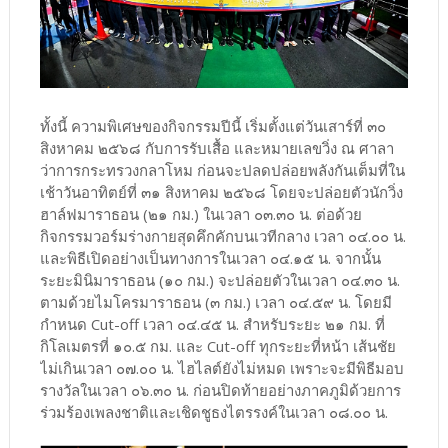
ทั้งนี้ ความพิเศษของกิจกรรมปีนี้ เริ่มตั้งแต่วันเสาร์ที่ ๓๐
สิงหาคม ๒๕๖๘ กับการรับเสื้อ และหมายเลขวิ่ง ณ ศาลา
ว่าการกระทรวงกลาโหม ก่อนจะปลดปล่อยพลังกันเต็มที่ใน
เช้าวันอาทิตย์ที่ ๓๑ สิงหาคม ๒๕๖๘ โดยจะปล่อยตัวนักวิ่ง
ฮาล์ฟมาราธอน (๒๑ กม.) ในเวลา ๐๓.๓๐ น. ต่อด้วย
กิจกรรมวอร์มร่างกายสุดคึกคักบนเวทีกลาง เวลา ๐๔.๐๐ น.
และพิธีเปิดอย่างเป็นทางการในเวลา ๐๔.๑๕ น. จากนั้น
ระยะมินิมาราธอน (๑๐ กม.) จะปล่อยตัวในเวลา ๐๔.๓๐ น.
ตามด้วยไมโครมาราธอน (๓ กม.) เวลา ๐๔.๕๙ น. โดยมี
กำหนด Cut-off เวลา ๐๔.๔๕ น. สำหรับระยะ ๒๑ กม. ที่
กิโลเมตรที่ ๑๐.๕ กม. และ Cut-off ทุกระยะที่หน้า เส้นชัย
ไม่เกินเวลา ๐๗.๐๐ น. ไฮไลต์ยังไม่หมด เพราะจะมีพิธีมอบ
รางวัลในเวลา ๐๖.๓๐ น. ก่อนปิดท้ายอย่างภาคภูมิด้วยการ
ร่วมร้องเพลงชาติและเชิดชูธงไตรรงค์ในเวลา ๐๘.๐๐ น.