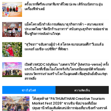
ครั้งแรกที่ศรีสะเกษ! ทีมชาติไทย ปะทะ เติร์กเมนิสถาน อุ่น
เครื่องฟีฟ่าเดย์
แม็คโคร ผนึกกำลัง กรมพัฒนาธุรกิจการค้า – สมาคมเชฟ
ประเทศไทย “ติดปีกร้านอาหาร” สนับสนุนธุรกิจรายย่อย ช่วย
ฟื้นฟูกิจการหลังผ่านวิกฤต
“สุวิชยา” ขยับตามผู้นำ 4 สโตรค จบรอบสองศึก“วีเมนส์ อ
เมเจอร์ เอเชีย-แปซิฟิก” ที่พัทยา
เปิดตัว MQDC Idyllias "เมตตาเวิร์ส" (Metta-verse) ครั้ง
แรกในโลกที่เชื่อมโยงโลกจริงกับโลกเสมือนทุกมิติ พร้อมส่ง
มอบนวัตกรรมร่วมสร้างโลกในอุดมคติ เพื่อสุขอันยั่งยืนแก่ทุก
สรรพสิ่ง
ข่าวไฮไลท์
ความคิดเห็น
โค้งสุดท้าย! “PATHUMTHANI Creative Tourism
Market Fest 2026” ชวนชิม ช้อป ของดีเมือง
ปทุมธานี พร้อมสัมผัสเสน่ห์การท่องเที่ยวเชิงสร้างสรรค์