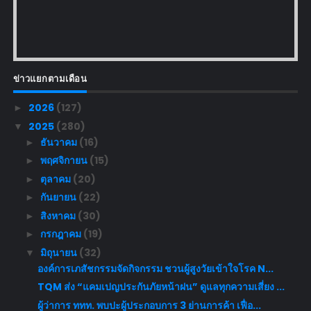
ข่าวแยกตามเดือน
2026
(127)
►
2025
(280)
▼
ธันวาคม
(16)
►
พฤศจิกายน
(15)
►
ตุลาคม
(20)
►
กันยายน
(22)
►
สิงหาคม
(30)
►
กรกฎาคม
(19)
►
มิถุนายน
(32)
▼
องค์การเภสัชกรรมจัดกิจกรรม ชวนผู้สูงวัยเข้าใจโรค N...
TQM ส่ง “แคมเปญประกันภัยหน้าฝน” ดูแลทุกความเสี่ยง ...
ผู้ว่าการ ททท. พบปะผู้ประกอบการ 3 ย่านการค้า เฟื่อ...