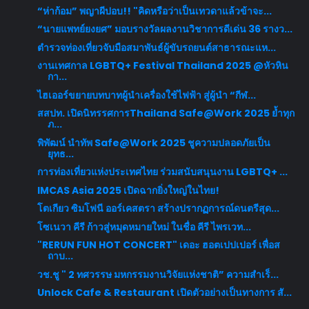
“ห่าก้อม” พญาผีปอบ!! "คิดหรือว่าเป็นเทวดาแล้วข้าจะ...
“นายแพทย์ยงยศ” มอบรางวัลผลงานวิชาการดีเด่น 36 รางว...
ตำรวจท่องเที่ยวจับมือสมาพันธ์ผู้ขับรถยนต์สาธารณะแห...
งานเทศกาล LGBTQ+ Festival Thailand 2025 @หัวหิน
กา...
ไฮเออร์ขยายบทบาทผู้นำเครื่องใช้ไฟฟ้า สู่ผู้นำ “กีฬ...
สสปท. เปิดนิทรรศการThailand Safe@Work 2025 ย้ำทุก
ภ...
พิพัฒน์ นำทัพ Safe@Work 2025 ชูความปลอดภัยเป็น
ยุทธ...
การท่องเที่ยวแห่งประเทศไทย ร่วมสนับสนุนงาน LGBTQ+ ...
IMCAS Asia 2025 เปิดฉากยิ่งใหญ่ในไทย!
โตเกียว ซิมโฟนี ออร์เคสตรา สร้างปรากฏการณ์ดนตรีสุด...
โซเนวา คีรี ก้าวสู่หมุดหมายใหม่ ในชื่อ คีรี ไพรเวท...
"RERUN FUN HOT CONCERT" เดอะ ฮอตเปปเปอร์ เพื่อส
ถาบ...
วช.ชู " 2 ทศวรรษ มหกรรมงานวิจัยแห่งชาติ” ความสำเร็...
Unlock Cafe & Restaurant เปิดตัวอย่างเป็นทางการ สั...