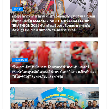
SPORT
ผู้บัญชาการทหารเรือ ผู้แทนพระองค์มอบถ้วยรางวัลและปล่อย
ตัวการแข่งขัน AMAZING RACE FESTIVAL SATTAHIP
TRIATHLON 2026 ขับเคลื่อน Sport Tourism ยกระดับ
สัตหีบสู่จุดหมายปลายทางกีฬาระดับนานาชาติ
HIGHLIGHT
“ไทยฮอนด้า” จับมือ “ฮอนด้า เอชอาร์ซี” ยกระดับมอเตอร์
สปอร์ตไทย สู่ระดับโลก ส่ง 2 นักแข่งไทย “ก้อง-สมเกียรติ” และ
“นีโม่-จิรัฎฐ์” ลุยทางเรียบและทางฝุ่น