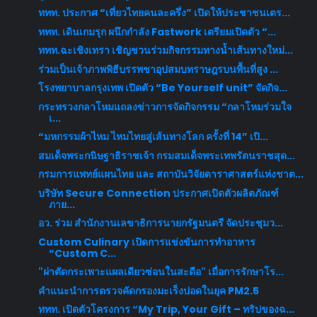
ททท. ประกาศ “เที่ยวไทยคนละครึ่ง” เปิดให้ประชาชนเตร...
ททท. เดินเกมรุก ผนึกกำลัง Fastwork เตรียมเปิดตัว “...
ททท.ฉะเชิงเทรา เชิญชวนร่วมกิจกรรมทางน้ำเส้นทางใหม่...
ร่วมเป็นเจ้าภาพพิธีบรรพชาอุปสมบทราษฎรบนพื้นที่สูง ...
โรงพยาบาลกรุงเทพ เปิดตัว “Be Yourself unit” จัดกิจ...
กระทรวงกลาโหมแถลงข่าวการจัดกิจกรรม “กลาโหมร่วมใจ
เ...
“มหกรรมผ้าไหม ไหมไทยสู่เส้นทางโลก ครั้งที่ 14” เปิ...
สมเด็จพระกนิษฐาธิราชเจ้า กรมสมเด็จพระเทพรัตนราชสุด...
กรมการแพทย์แผนไทย และ สถาบันวิจัยดาราศาสตร์แห่งชาต...
บริษัท Secure Connection ประกาศเปิดตัวผลิตภัณฑ์
ภาย...
อว. ร่วม สํานักงานเลขาธิการนายกรัฐมนตรี จัดประชุมว...
Custom Culinary เปิดการแข่งขันการทำอาหาร
“Custom C...
"ผ่าตัดกระเพาะแผลเดียวซ่อนในสะดือ" เมื่อการรักษาโร...
คำแนะนำการตรวจคัดกรองมะเร็งปอดในยุค PM2.5
ททท. เปิดตัวโครงการ “My Trip, Your Gift – ทริปของฉ...