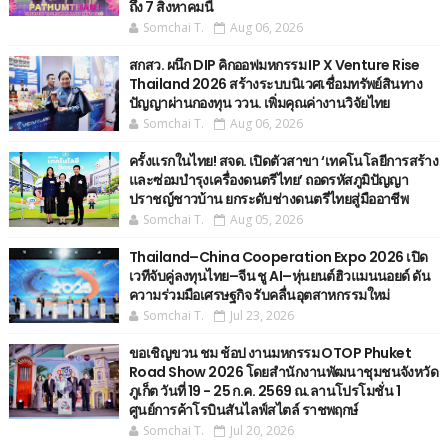
ถึง 7 สิงหาคมนี้
Somchai T.
Aug 06, 2026
สกสว. ผนึก DIP คิกออฟมหกรรม IP X Venture Rise
Thailand 2026 สร้างระบบนิเวศเชื่อมทรัพย์สินทาง
ปัญญาผ่านกองทุน ววน. เพิ่มคุณค่างานวิจัยไทย
Somchai T.
Aug 06, 2026
ครั้งแรกในไทย! สจด. เปิดตัวสาขา ‘เทคโนโลยีการสร้าง
และซ่อมบำรุงเครื่องดนตรีไทย’ ​ถอดรหัสภูมิปัญญา
ปราชญ์ชาวบ้าน ยกระดับช่างดนตรีไทยสู่มืออาชีพ
Somchai T.
Aug 05, 2026
Thailand–China Cooperation Expo 2026 เปิด
เวทีจับคู่ลงทุนไทย–จีน ชู AI–หุ่นยนต์ฮิวแมนนอยด์ ดัน
ความร่วมมือเศรษฐกิจ รับคลื่นอุตสาหกรรมใหม่
Somchai T.
Jul 23, 2026
ขอเชิญขวน ชม ช้อป งานมหกรรม OTOP Phuket
Road Show 2026 โดยสำนักงานพัฒนาชุมชนจังหวัด
ภูเก็ต วันที่ 19 - 25 ก.ค. 2569 ณ.ลานโปรโมชั่น 1
ศูนย์การค้าโรบินสันไลฟ์สไตล์ ราชพฤกษ์
Somchai T.
Jul 20, 2026