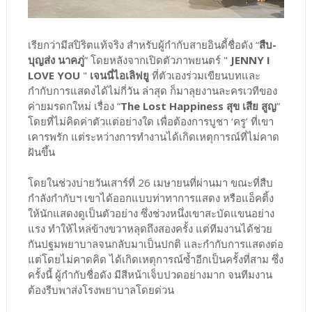
เรียกว่ามีสปิริตแท้จริง สำหรับผู้กำกับสายอินดี้ชื่อดัง “
สืบ-
บุญส่ง นาคภู่
” โดยหลังจากเปิดตัวภาพยนตร์ "
JENNY I
LOVE YOU
"
เจนนี่ไอเลิฟยู
ที่ตัวเองร่วมเขียนบทและ
กำกับการแสดงได้ไม่กี่วัน ล่าสุด ก็มาลุยงานละครเวทีของ
ค่ายมรดกใหม่ เรื่อง “
The Lost Happiness สุข เสีย สูญ
”
โดยที่ไม่คิดค่าตัวแต่อย่างใด เพื่อต้องการบูชา ‘ครู’ ที่เขา
เคารพรัก แต่ระหว่างการทำงานได้เกิดเหตุการณ์ที่ไม่คาด
ฝันขึ้น
โดยในช่วงบ่ายวันเสาร์ที่ 26 เมษายนที่ผ่านมา ขณะที่สืบ
กำลังกำกับฯ เขาได้ออกแบบท่าทาการแสดง หรือแอ็คติ้ง
ให้นักแสดงดูเป็นตัวอย่าง ซึ่งช่วงหนึ่งเขาสะบัดแขนอย่าง
แรง ทำให้ไหล่ข้างขวาหลุดถึงสองครั้ง แต่ทีมงานได้ช่วย
กันปฐมพยาบาลจนกลับมาเป็นปกติ และกำกับการแสดงต่อ
แต่โดยไม่คาดคิด ได้เกิดเหตุการณ์ซ้ำอีกเป็นครั้งที่สาม ซึ่ง
ครั้งนี้ ผู้กำกับชื่อดัง มีสีหน้าเจ็บปวดอย่างมาก จนทีมงาน
ต้องรีบพาส่งโรงพยาบาลโดยด่วน