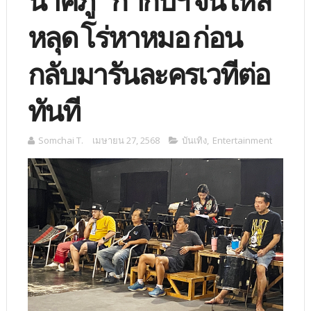
นาคภู่” กำกับฯ จนไหล่
หลุด โร่หาหมอ ก่อน
กลับมารันละครเวทีต่อ
ทันที
Somchai T.
เมษายน 27, 2568
บันเทิง
,
Entertainment