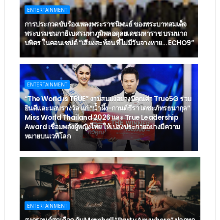
ENTERTAINMENT
การประกวดขับร้องเพลงพระราชนิพนธ์ ของพระบาทสมเด็จ
พระบรมชนกาธิเบศรมหาภูมิพลอดุลยเดชมหาราช บรมนาถ
บพิตร ในคอนเซปต์ “เสียงสะท้อน ที่ไม่มีวันจางหาย... ECHO9”
ENTERTAINMENT
“The World is TRUE” งามสมมงอย่างมีคุณค่า True5G ร่วม
ยินดีและมอบรางวัล แก่ “น้ำผึ้ง-กานต์ธีรา เตชะภัทรธนากุล”
Miss World Thailand 2026 และ True Leadership
Award เชื่อมพลังผู้หญิงไทย ให้เปล่งประกายอย่างมีความ
หมายบนเวทีโลก
ENTERTAINMENT
สงกรานต์สุดเดือด กับ Marshall “Party Anywhere” ปลุกทุก