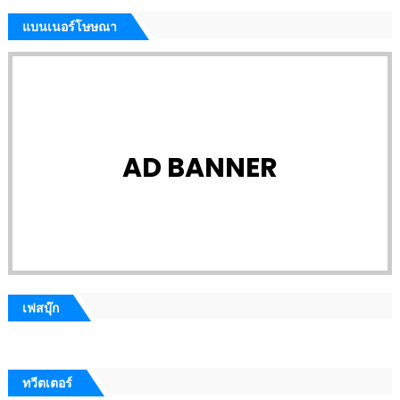
แบนเนอร์โษษณา
AD BANNER
เฟสบุ๊ก
ทวีตเตอร์