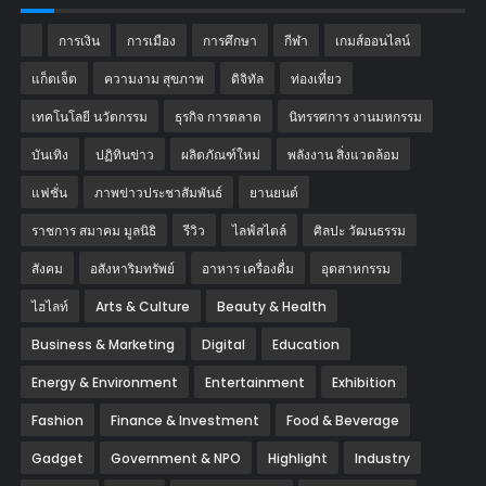
การเงิน
การเมือง
การศึกษา
กีฬา
เกมส์ออนไลน์
แก็ตเจ็ต
ความงาม สุขภาพ
ดิจิทัล
ท่องเที่ยว
เทคโนโลยี นวัตกรรม
ธุรกิจ การตลาด
นิทรรศการ งานมหกรรม
บันเทิง
ปฏิทินข่าว
ผลิตภัณฑ์ใหม่
พลังงาน สิ่งแวดล้อม
แฟชั่น
ภาพข่าวประชาสัมพันธ์
‎ยานยนต์‎
ราชการ สมาคม มูลนิธิ
รีวิว
ไลฟ์สไตล์
ศิลปะ วัฒนธรรม
สังคม
อสังหาริมทรัพย์
อาหาร เครื่องดื่ม
อุตสาหกรรม
ไฮไลท์
Arts & Culture
Beauty & Health
Business & Marketing
Digital
Education
Energy & Environment
Entertainment
Exhibition
Fashion
Finance & Investment
Food & Beverage
Gadget
Government & NPO
Highlight
Industry