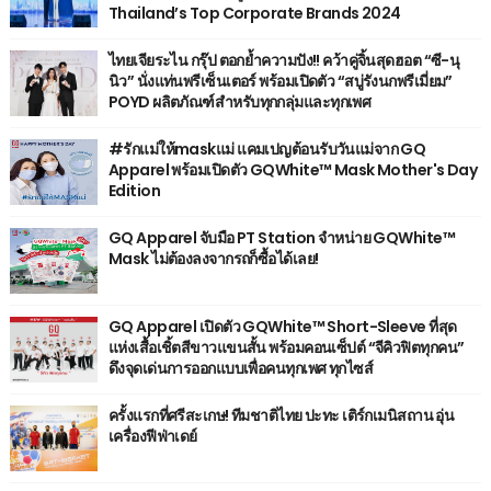
Thailand’s Top Corporate Brands 2024
ไทยเจียระไน กรุ๊ป ตอกย้ำความปัง!! คว้าคู่จิ้นสุดฮอต “ซี-นุ
นิว” นั่งแท่นพรีเซ็นเตอร์ พร้อมเปิดตัว “สบู่รังนกพรีเมี่ยม”
POYD ผลิตภัณฑ์สำหรับทุกกลุ่มและทุกเพศ
#รักแม่ให้maskแม่ แคมเปญต้อนรับวันแม่จาก GQ
Apparel พร้อมเปิดตัว GQWhite™ Mask Mother's Day
Edition
GQ Apparel จับมือ PT Station จำหน่าย GQWhite™
Mask ไม่ต้องลงจากรถก็ซื้อได้เลย!
GQ Apparel เปิดตัว GQWhite™ Short-Sleeve ที่สุด
แห่งเสื้อเชิ้ตสีขาวแขนสั้น พร้อมคอนเซ็ปต์ “จีคิวฟิตทุกคน”
ดึงจุดเด่นการออกแบบเพื่อคนทุกเพศ ทุกไซส์
ครั้งแรกที่ศรีสะเกษ! ทีมชาติไทย ปะทะ เติร์กเมนิสถาน อุ่น
เครื่องฟีฟ่าเดย์