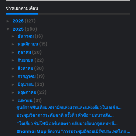
ข่าวแยกตามเดือน
2026
(127)
►
2025
(280)
▼
ธันวาคม
(16)
►
พฤศจิกายน
(15)
►
ตุลาคม
(20)
►
กันยายน
(22)
►
สิงหาคม
(30)
►
กรกฎาคม
(19)
►
มิถุนายน
(32)
►
พฤษภาคม
(23)
►
เมษายน
(31)
▼
ศูนย์รากฟันเทียมเซรามิกแห่งแรกและแห่งเดียวในเอเชีย...
ประชุมวิชาการระดับชาติ ครั้งที่ 1 หัวข้อ “บทบาทสัง...
“โตเกียว ซิมโฟนี ออร์เคสตรา กลับมาเยือนกรุงเทพฯ อี...
Shanhai Map จัดงาน "การประชุมอีคอมเมิร์ซประเทศไทย ...