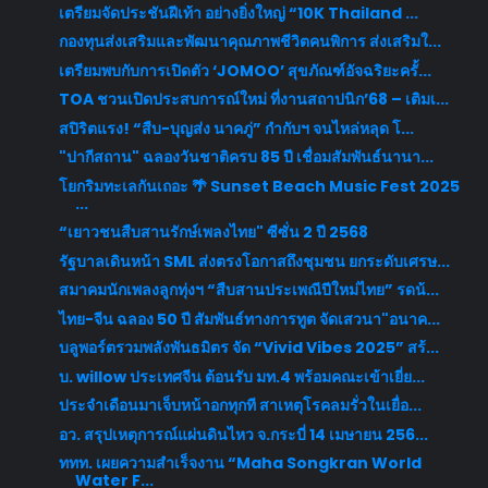
เตรียมจัดประชันฝีเท้า อย่างยิ่งใหญ่ “10K Thailand ...
กองทุนส่งเสริมและพัฒนาคุณภาพชีวิตคนพิการ ส่งเสริมใ...
เตรียมพบกับการเปิดตัว ‘JOMOO’ สุขภัณฑ์อัจฉริยะครั้...
TOA ชวนเปิดประสบการณ์ใหม่ ที่งานสถาปนิก’68 – เติมเ...
สปิริตแรง! “สืบ-บุญส่ง นาคภู่” กำกับฯ จนไหล่หลุด โ...
"ปากีสถาน" ฉลองวันชาติครบ 85 ปี เชื่อมสัมพันธ์นานา...
โยกริมทะเลกันเถอะ 🌴 Sunset Beach Music Fest 2025
...
“เยาวชนสืบสานรักษ์เพลงไทย" ซีซั่น 2 ปี 2568
รัฐบาลเดินหน้า SML ส่งตรงโอกาสถึงชุมชน ยกระดับเศรษ...
สมาคมนักเพลงลูกทุ่งฯ “สืบสานประเพณีปีใหม่ไทย” รดน้...
ไทย-จีน ฉลอง 50 ปี สัมพันธ์ทางการทูต จัดเสวนา"อนาค...
บลูพอร์ตรวมพลังพันธมิตร จัด “Vivid Vibes 2025” สร้...
บ. willow ประเทศจีน ต้อนรับ มท.4 พร้อมคณะเข้าเยี่ย...
ประจำเดือนมาเจ็บหน้าอกทุกที สาเหตุโรคลมรั่วในเยื่อ...
อว. สรุปเหตุการณ์แผ่นดินไหว จ.กระบี่ 14 เมษายน 256...
ททท. เผยความสำเร็จงาน “Maha Songkran World
Water F...