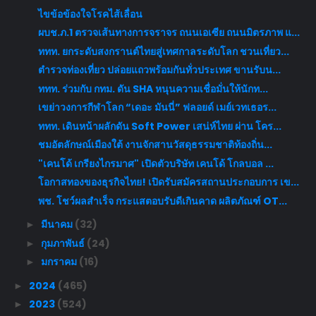
ไขข้อข้องใจโรคไส้เลื่อน
ผบช.ภ.1 ตรวจเส้นทางการจราจร ถนนเอเซีย ถนนมิตรภาพ แ...
ททท. ยกระดับสงกรานต์ไทยสู่เทศกาลระดับโลก ชวนเที่ยว...
ตำรวจท่องเที่ยว ปล่อยแถวพร้อมกันทั่วประเทศ ขานรับน...
ททท. ร่วมกับ กทม. ดัน SHA หนุนความเชื่อมั่นให้นักท...
เขย่าวงการกีฬาโลก “เดอะ มันนี่” ฟลอยด์ เมย์เวทเธอร...
ททท. เดินหน้าผลักดัน Soft Power เสน่ห์ไทย ผ่าน โคร...
ชมอัตลักษณ์เมืองใต้ งานจักสานวัสดุธรรมชาติท้องถิ่น...
"เคนโด้ เกรียงไกรมาศ" เปิดตัวบริษัท เคนโด้ โกลบอล ...
โอกาสทองของธุรกิจไทย! เปิดรับสมัครสถานประกอบการ เข...
พช. โชว์ผลสำเร็จ กระแสตอบรับดีเกินคาด ผลิตภัณฑ์ OT...
มีนาคม
(32)
►
กุมภาพันธ์
(24)
►
มกราคม
(16)
►
2024
(465)
►
2023
(524)
►