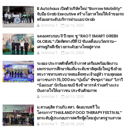
B Autohaus เปิดตัวบริษัทใหม่ “Borrow Mobility”
จับมือ Grab Executive สร้างโอกาสใหม่ให้เจ้าของรถ
พร้อมยกระดับบริการผ่านแอป Grab
Somchai T.
Jul 16, 2026
ฉลองครบรอบ 11 ปี กยท. ชู “RAOT SMART GREEN
GLOBAL” เปิดทิศทางปีที่ 12 ขับเคลื่อนนวัตกรรม–
เศรษฐกิจสีเขียว ยกระดับยางไทยสู่สากล
Somchai T.
Jul 15, 2026
ระยอง ประกาศศักดิ์ศรีเจ้าภาพ! เตรียมพร้อมจัดงาน
มหกรรมการศึกษาท้องถิ่นระดับชาติสุดยิ่งใหญ่ ชิงถ้วย
พระราชทานพระบาทสมเด็จพระเจ้าอยู่หัว รวมสุดยอด
เยาวชนกว่า 15,000 คน “บุ๋มบิ๋ม” ชัชชุอร “สอง” วิภาวี
“น้องเนย“ นักร้องแชมป์ ชิงช้าสวรรค์ ร่วมสร้างแรง
บันดาลใจให้เยาวชน ประชันศักยภาพ
Somchai T.
Jul 13, 2026
ม.สวนดุสิต ร่วมกับ สสว. จัดอบรมฟรี ใน
โครงการ“THAILAND FOOD THERAPY FESTIVAL”
ยกระดับผู้ประกอบการสตรีทฟู้ดไทย สู่มาตรฐานสากล
Somchai T.
Jul 09, 2026