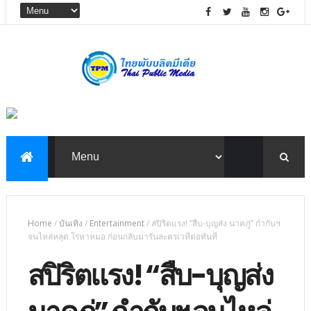
Home
/
บันเทิง
/
Entertainment
/
สปิริตแรง! “สืบ-บุญส่ง นาคภู่” กำกับฯ
จนไหล่หลุด โร่หาหมอ ก่อนกลับมารันละครเวทีต่อทันที
สปิริตแรง! “สืบ-บุญส่ง