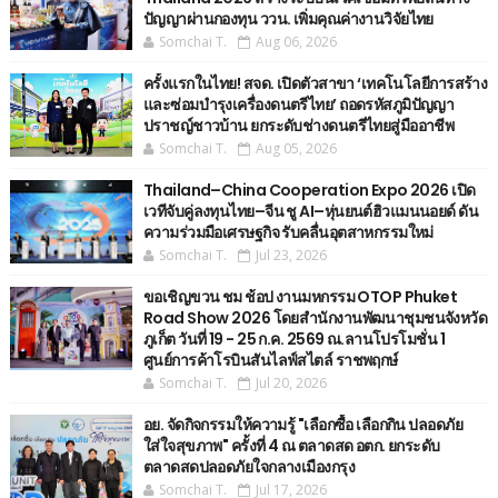
ปัญญาผ่านกองทุน ววน. เพิ่มคุณค่างานวิจัยไทย
Somchai T.
Aug 06, 2026
ครั้งแรกในไทย! สจด. เปิดตัวสาขา ‘เทคโนโลยีการสร้าง
และซ่อมบำรุงเครื่องดนตรีไทย’ ​ถอดรหัสภูมิปัญญา
ปราชญ์ชาวบ้าน ยกระดับช่างดนตรีไทยสู่มืออาชีพ
Somchai T.
Aug 05, 2026
Thailand–China Cooperation Expo 2026 เปิด
เวทีจับคู่ลงทุนไทย–จีน ชู AI–หุ่นยนต์ฮิวแมนนอยด์ ดัน
ความร่วมมือเศรษฐกิจ รับคลื่นอุตสาหกรรมใหม่
Somchai T.
Jul 23, 2026
ขอเชิญขวน ชม ช้อป งานมหกรรม OTOP Phuket
Road Show 2026 โดยสำนักงานพัฒนาชุมชนจังหวัด
ภูเก็ต วันที่ 19 - 25 ก.ค. 2569 ณ.ลานโปรโมชั่น 1
ศูนย์การค้าโรบินสันไลฟ์สไตล์ ราชพฤกษ์
Somchai T.
Jul 20, 2026
อย. จัดกิจกรรมให้ความรู้ "เลือกซื้อ เลือกกิน ปลอดภัย
ใส่ใจสุขภาพ" ครั้งที่ 4 ณ ตลาดสด อตก. ยกระดับ
ตลาดสดปลอดภัยใจกลางเมืองกรุง
Somchai T.
Jul 17, 2026