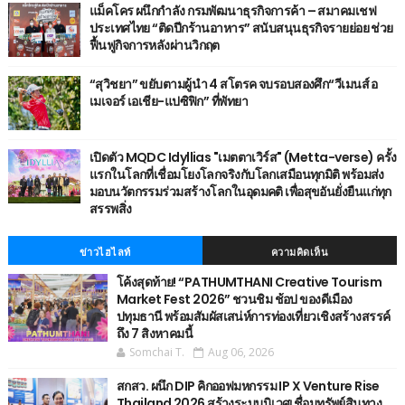
แม็คโคร ผนึกกำลัง กรมพัฒนาธุรกิจการค้า – สมาคมเชฟ
ประเทศไทย “ติดปีกร้านอาหาร” สนับสนุนธุรกิจรายย่อย ช่วย
ฟื้นฟูกิจการหลังผ่านวิกฤต
“สุวิชยา” ขยับตามผู้นำ 4 สโตรค จบรอบสองศึก“วีเมนส์ อ
เมเจอร์ เอเชีย-แปซิฟิก” ที่พัทยา
เปิดตัว MQDC Idyllias "เมตตาเวิร์ส" (Metta-verse) ครั้ง
แรกในโลกที่เชื่อมโยงโลกจริงกับโลกเสมือนทุกมิติ พร้อมส่ง
มอบนวัตกรรมร่วมสร้างโลกในอุดมคติ เพื่อสุขอันยั่งยืนแก่ทุก
สรรพสิ่ง
ข่าวไฮไลท์
ความคิดเห็น
โค้งสุดท้าย! “PATHUMTHANI Creative Tourism
Market Fest 2026” ชวนชิม ช้อป ของดีเมือง
ปทุมธานี พร้อมสัมผัสเสน่ห์การท่องเที่ยวเชิงสร้างสรรค์
ถึง 7 สิงหาคมนี้
Somchai T.
Aug 06, 2026
สกสว. ผนึก DIP คิกออฟมหกรรม IP X Venture Rise
Thailand 2026 สร้างระบบนิเวศเชื่อมทรัพย์สินทาง