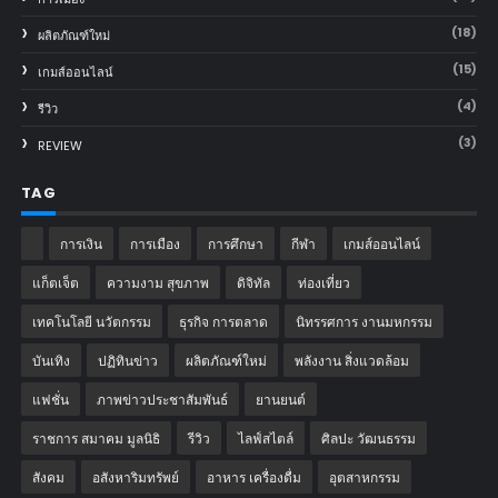
(18)
ผลิตภัณฑ์ใหม่
(15)
เกมส์ออนไลน์
(4)
รีวิว
(3)
REVIEW
TAG
การเงิน
การเมือง
การศึกษา
กีฬา
เกมส์ออนไลน์
แก็ตเจ็ต
ความงาม สุขภาพ
ดิจิทัล
ท่องเที่ยว
เทคโนโลยี นวัตกรรม
ธุรกิจ การตลาด
นิทรรศการ งานมหกรรม
บันเทิง
ปฏิทินข่าว
ผลิตภัณฑ์ใหม่
พลังงาน สิ่งแวดล้อม
แฟชั่น
ภาพข่าวประชาสัมพันธ์
‎ยานยนต์‎
ราชการ สมาคม มูลนิธิ
รีวิว
ไลฟ์สไตล์
ศิลปะ วัฒนธรรม
สังคม
อสังหาริมทรัพย์
อาหาร เครื่องดื่ม
อุตสาหกรรม