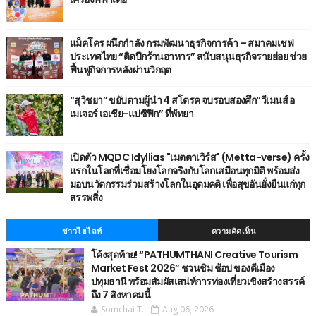
แม็คโคร ผนึกกำลัง กรมพัฒนาธุรกิจการค้า – สมาคมเชฟ
ประเทศไทย “ติดปีกร้านอาหาร” สนับสนุนธุรกิจรายย่อย ช่วย
ฟื้นฟูกิจการหลังผ่านวิกฤต
“สุวิชยา” ขยับตามผู้นำ 4 สโตรค จบรอบสองศึก“วีเมนส์ อ
เมเจอร์ เอเชีย-แปซิฟิก” ที่พัทยา
เปิดตัว MQDC Idyllias "เมตตาเวิร์ส" (Metta-verse) ครั้ง
แรกในโลกที่เชื่อมโยงโลกจริงกับโลกเสมือนทุกมิติ พร้อมส่ง
มอบนวัตกรรมร่วมสร้างโลกในอุดมคติ เพื่อสุขอันยั่งยืนแก่ทุก
สรรพสิ่ง
ข่าวไฮไลท์
ความคิดเห็น
โค้งสุดท้าย! “PATHUMTHANI Creative Tourism
Market Fest 2026” ชวนชิม ช้อป ของดีเมือง
ปทุมธานี พร้อมสัมผัสเสน่ห์การท่องเที่ยวเชิงสร้างสรรค์
ถึง 7 สิงหาคมนี้
Somchai T.
Aug 06, 2026