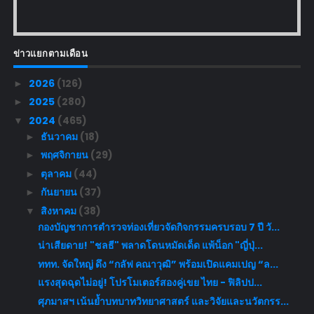
ข่าวแยกตามเดือน
2026
(126)
►
2025
(280)
►
2024
(465)
▼
ธันวาคม
(18)
►
พฤศจิกายน
(29)
►
ตุลาคม
(44)
►
กันยายน
(37)
►
สิงหาคม
(38)
▼
กองบัญชาการตำรวจท่องเที่ยวจัดกิจกรรมครบรอบ 7 ปี วั...
น่าเสียดาย! "ชลธี" พลาดโดนหมัดเด็ด แพ้น็อก "ญี่ปุ่...
ททท. จัดใหญ่ ดึง “กลัฟ คณาวุฒิ” พร้อมเปิดแคมเปญ “ล...
แรงสุดฉุดไม่อยู่! โปรโมเตอร์สองคู่เขย ไทย - ฟิลิปป...
ศุภมาสฯ เน้นย้ำบทบาทวิทยาศาสตร์ และวิจัยและนวัตกรร...