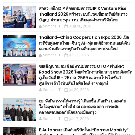
สกสว. ผนึก DIP คิกออฟมหกรรม IP X Venture Rise
Thailand 2026 สร้างระบบนิเวศเชื่อมทรัพย์สินทาง
ปัญญาผ่านกองทุน ววน. เพิ่มคุณค่างานวิจัยไทย
Somchai T.
Aug 06, 2026
Thailand–China Cooperation Expo 2026 เปิด
เวทีจับคู่ลงทุนไทย–จีน ชู AI–หุ่นยนต์ฮิวแมนนอยด์ ดัน
ความร่วมมือเศรษฐกิจ รับคลื่นอุตสาหกรรมใหม่
Somchai T.
Jul 23, 2026
ขอเชิญขวน ชม ช้อป งานมหกรรม OTOP Phuket
Road Show 2026 โดยสำนักงานพัฒนาชุมชนจังหวัด
ภูเก็ต วันที่ 19 - 25 ก.ค. 2569 ณ.ลานโปรโมชั่น 1
ศูนย์การค้าโรบินสันไลฟ์สไตล์ ราชพฤกษ์
Somchai T.
Jul 20, 2026
อย. จัดกิจกรรมให้ความรู้ "เลือกซื้อ เลือกกิน ปลอดภัย
ใส่ใจสุขภาพ" ครั้งที่ 4 ณ ตลาดสด อตก. ยกระดับ
ตลาดสดปลอดภัยใจกลางเมืองกรุง
Somchai T.
Jul 17, 2026
B Autohaus เปิดตัวบริษัทใหม่ “Borrow Mobility”