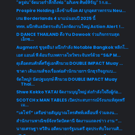
"ครูฝน"จัดมวยรำลึกถึงพ่อ "อภิเดช ศิษย์หิรัญ" 1 ก.ย...
Prospire Holding เล็งข้ามช็อต AI บุกอุตสาหกรรม Neu...
เกม Borderlands 4 มาแน่นอนปี 2025 นี้
ททท. ผนึกพันธมิตรระดับโลกจัดงานใหญ่ Action Alert !...
D DANCE THAILAND ดึง Yu Dowook ร่วมกิจกรรมสุด
เอ็กซ...
Augment ชูจุดยืน! ผนึกกำลัง Notable Bangkok พลิกโ...
เอส แอนด์ พี ต้อนรับเทศกาลไหว้พระจันทร์ด้วย “S&P M...
ดุเดือดสมศักดิ์ศรีคู่เอกศึกมวย DOUBLE IMPACT Muay ...
ชาดา เดินเกมส์ชงเรื่องต่อสำนักนายกฯ นักธุรกิจถูกแบ...
จัดใหญ่! นัดปฐมฤกษ์ ศึกมวย DOUBLE IMPACT Muay
Thai...
Shwe Kokko YATAI จัดงานบุญใหญ่ ส่งกำลังใจถึงผู้ก่อ...
SCOTCH x MAN TABLES เปิดประสบการณ์รังนกแท้สุดพรี
เม...
“เคโฟร์” เครือข่ายสัญญาณโทรศัพท์เคลื่อนที่ ร่วมลงน...
สำนักงานพาณิชย์จังหวัดปัตตานี จัดงานแถลงข่าว งาน “...
นายเศรษฐา ทวีสิน อดีตนายกรัฐมนตรี สุดประทับใจงานศิ...