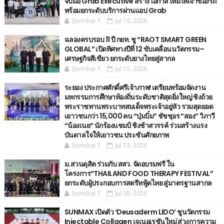
จับมือ Grab Executive สร้างโอกาสใหม่ให้เจ้าของรถ
พร้อมยกระดับบริการผ่านแอป Grab
Somchai T.
Jul 16, 2026
ฉลองครบรอบ 11 ปี กยท. ชู “RAOT SMART GREEN
GLOBAL” เปิดทิศทางปีที่ 12 ขับเคลื่อนนวัตกรรม–
เศรษฐกิจสีเขียว ยกระดับยางไทยสู่สากล
Somchai T.
Jul 15, 2026
ระยอง ประกาศศักดิ์ศรีเจ้าภาพ! เตรียมพร้อมจัดงาน
มหกรรมการศึกษาท้องถิ่นระดับชาติสุดยิ่งใหญ่ ชิงถ้วย
พระราชทานพระบาทสมเด็จพระเจ้าอยู่หัว รวมสุดยอด
เยาวชนกว่า 15,000 คน “บุ๋มบิ๋ม” ชัชชุอร “สอง” วิภาวี
“น้องเนย“ นักร้องแชมป์ ชิงช้าสวรรค์ ร่วมสร้างแรง
บันดาลใจให้เยาวชน ประชันศักยภาพ
Somchai T.
Jul 13, 2026
ม.สวนดุสิต ร่วมกับ สสว. จัดอบรมฟรี ใน
โครงการ“THAILAND FOOD THERAPY FESTIVAL”
ยกระดับผู้ประกอบการสตรีทฟู้ดไทย สู่มาตรฐานสากล
Somchai T.
Jul 09, 2026
SUNMAX เปิดตัว ‘Deusaderm LIDO’ ชูนวัตกรรม
Injectable Collagen เจเนอเรชันใหม่ สู่วงการความ