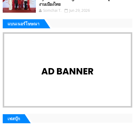
งามเมืองไทย
Somchai T.
Jun 29, 2026
แบนเนอร์โษษณา
AD BANNER
เฟสบุ๊ก