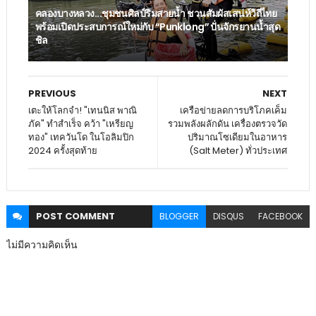
คลองบางหลวง...ชุมชนศิลป์ริมสายน้ำ ชวนสัมผัสเสน่ห์วิถีไทย
พร้อมเปิดประสบการณ์ใหม่กับ “Punklong” ปั่นจักรยานน้ำสุด
ชิล
PREVIOUS
NEXT
เตะให้โลกจำ! "เทนนิส พาณิ
เครือข่ายลดการบริโภคเค็ม
ภัค" ทำสำเร็จ คว้า "เหรียญ
รวมพลังผลักดัน เครื่องตรวจวัด
ทอง" เทควันโด ในโอลิมปิก
ปริมาณโซเดียมในอาหาร
2024 ครั้งสุดท้าย
(Salt Meter) ทั่วประเทศ
POST
COMMENT
BLOGGER
DISQUS
FACEBOOK
ไม่มีความคิดเห็น