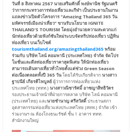
วันที่ 8 สิงหาคม 2567 นายเสริมศักดิ์ พงษ์พานิช รัฐมนตรี
ว่าการกระทรวงการท่องเที่ยวและกีฬา เป็นประธานในงาน
แถลงข่าวเปิดตัวโครงการ "Amazing Thailand 365 วัน
มหัศจรรย์เมืองน่าเที่ยว" ขานรับนโยบาย IGNITE
THAILAND'S TOURISM โดยมุ่งอำนวยความสะดวกแก่
นักท่องเที่ยวด้วยฟังก์ชันใหม่ระบบจัดทริปท่องเที่ยว ปฏิทิน
ท่องเที่ยว บนเว็บไซต์
tourismthailand.org/amazingthailand365
พร้อม
ร่วมกับ บริษัท ไลน์ คอมพานี (ประเทศไทย) จำกัด จัดโปร
โมชั่นและดีลท่องเที่ยวราคาสุดพิเศษ ให้นักท่องเที่ยว
สามารถเดินทางเที่ยวทั่วไทยตั้งแต่ช่วง Green Season
ต่อเนื่องตลอดทั้งปี 365 วัน
โดยได้รับเกียรติจาก
นางสาว
ฐาปนีย์ เกียรติไพบูลย์
ผู้ว่าการการท่องเที่ยวแห่ง
ประเทศไทย (ททท.)
นางสาวณิชารัศมิ์ อาชญาสิทธิวัตร
รองประธานเจ้าหน้าที่ฝ่ายการตลาด บริษัท ไลน์ คอมพานี
(ประเทศไทย) และ
นายชำนาญ ศรีสวัสดิ์
ประธานสภา
อุตสาหกรรมท่องเที่ยวแห่งประเทศไทย (สทท.) จำกัด เข้า
ร่วมงานฯ ณ ห้องโถงธนะรัชต์ ชั้น 1 อาคาร ททท.
สำนักงานใหญ่