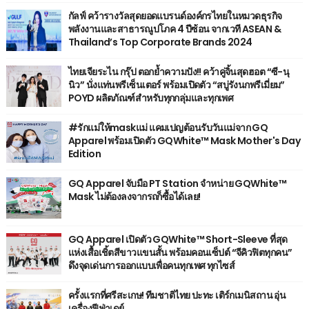
กัลฟ์ คว้ารางวัลสุดยอดแบรนด์องค์กรไทยในหมวดธุรกิจ
พลังงานและสาธารณูปโภค 4 ปีซ้อน จากเวที ASEAN &
Thailand’s Top Corporate Brands 2024
ไทยเจียระไน กรุ๊ป ตอกย้ำความปัง!! คว้าคู่จิ้นสุดฮอต “ซี-นุ
นิว” นั่งแท่นพรีเซ็นเตอร์ พร้อมเปิดตัว “สบู่รังนกพรีเมี่ยม”
POYD ผลิตภัณฑ์สำหรับทุกกลุ่มและทุกเพศ
#รักแม่ให้maskแม่ แคมเปญต้อนรับวันแม่จาก GQ
Apparel พร้อมเปิดตัว GQWhite™ Mask Mother's Day
Edition
GQ Apparel จับมือ PT Station จำหน่าย GQWhite™
Mask ไม่ต้องลงจากรถก็ซื้อได้เลย!
GQ Apparel เปิดตัว GQWhite™ Short-Sleeve ที่สุด
แห่งเสื้อเชิ้ตสีขาวแขนสั้น พร้อมคอนเซ็ปต์ “จีคิวฟิตทุกคน”
ดึงจุดเด่นการออกแบบเพื่อคนทุกเพศ ทุกไซส์
ครั้งแรกที่ศรีสะเกษ! ทีมชาติไทย ปะทะ เติร์กเมนิสถาน อุ่น
เครื่องฟีฟ่าเดย์