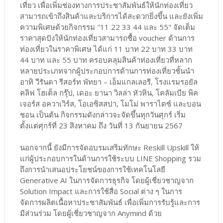
เที่ยว เพื่อเพิ่มช่องทางการประชาสัมพันธ์ให้นักท่องเที่ยว
สามารถเข้าถึงสินค้าและบริการได้สะดวกยิ่งขึ้น และยังเพิ่ม
ความพิเศษด้วยกิจกรรม "11 22 33 44 และ 55" จัดเต็ม
ราคาสุดปังให้นักท่องเที่ยวสามารถซื้อ voucher ด้านการ
ท่องเที่ยวในราคาพิเศษ ได้แก่ 11 บาท 22 บาท 33 บาท
44 บาท และ 55 บาท ครอบคลุมสินค้าท่องเที่ยวที่หลาก
หลายประเภทจากผู้ประกอบการด้านการท่องเที่ยวชั้นนำ
อาทิ วีรันดา รีสอร์ท พัทยา – เอ็มแกลเลอรี, โรงแรมรอยัล
คลิฟ โฮเต็ล กรุ๊ป, เดอะ ยานา วิลล่า หัวหิน, โคลัมเบีย พิค
เจอร์ส อควาเวิร์ส, โอเอซิสสปา, โมโม่ พาราไดซ์ และบอน
ชอน เป็นต้น กิจกรรมดังกล่าวจะจัดขึ้นทุกวันศุกร์ เริ่ม
ตั้งแต่ศุกร์ที่ 23 สิงหาคม ถึง วันที่ 13 กันยายน 2567
นอกจากนี้ ยังมีการจัดอบรมเสริมทักษะ Reskill Upskill ให้
แก่ผู้ประกอบการในด้านการใช้ระบบ LINE Shopping รวม
ถึงการนำเสนอประโยชน์ของการใช้เทคโนโลยี
Generative AI ในการจัดการธุรกิจ โดยผู้เชี่ยวชาญจาก
Solution Impact และการใช้สื่อ Social ต่าง ๆ ในการ
จัดการผลิตเนื้อหาประชาสัมพันธ์ เพื่อเพิ่มการรับรู้และการ
มีส่วนร่วม โดยผู้เชี่ยวชาญจาก Anymind ด้วย