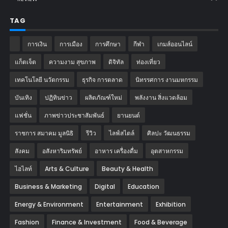
TAG
การเงิน
การเมือง
การศึกษา
กีฬา
เกมส์ออนไลน์
แก็ตเจ็ต
ความงาม สุขภาพ
ดิจิทัล
ท่องเที่ยว
เทคโนโลยี นวัตกรรม
ธุรกิจ การตลาด
นิทรรศการ งานมหกรรม
บันเทิง
ปฏิทินข่าว
ผลิตภัณฑ์ใหม่
พลังงาน สิ่งแวดล้อม
แฟชั่น
ภาพข่าวประชาสัมพันธ์
‎ยานยนต์‎
ราชการ สมาคม มูลนิธิ
รีวิว
ไลฟ์สไตล์
ศิลปะ วัฒนธรรม
สังคม
อสังหาริมทรัพย์
อาหาร เครื่องดื่ม
อุตสาหกรรม
ไฮไลท์
Arts & Culture
Beauty & Health
Business & Marketing
Digital
Education
Energy & Environment
Entertainment
Exhibition
Fashion
Finance & Investment
Food & Beverage