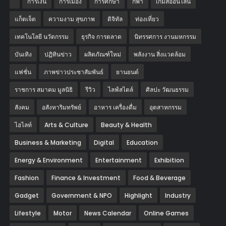
การเงิน
การเมือง
การศึกษา
กีฬา
เกมส์ออนไลน์
แก็ตเจ็ต
ความงาม สุขภาพ
ดิจิทัล
ท่องเที่ยว
เทคโนโลยี นวัตกรรม
ธุรกิจ การตลาด
นิทรรศการ งานมหกรรม
บันเทิง
ปฏิทินข่าว
ผลิตภัณฑ์ใหม่
พลังงาน สิ่งแวดล้อม
แฟชั่น
ภาพข่าวประชาสัมพันธ์
‎ยานยนต์‎
ราชการ สมาคม มูลนิธิ
รีวิว
ไลฟ์สไตล์
ศิลปะ วัฒนธรรม
สังคม
อสังหาริมทรัพย์
อาหาร เครื่องดื่ม
อุตสาหกรรม
ไฮไลท์
Arts & Culture
Beauty & Health
Business & Marketing
Digital
Education
Energy & Environment
Entertainment
Exhibition
Fashion
Finance & Investment
Food & Beverage
Gadget
Government & NPO
Highlight
Industry
Lifestyle
Motor
News Calendar
Online Games