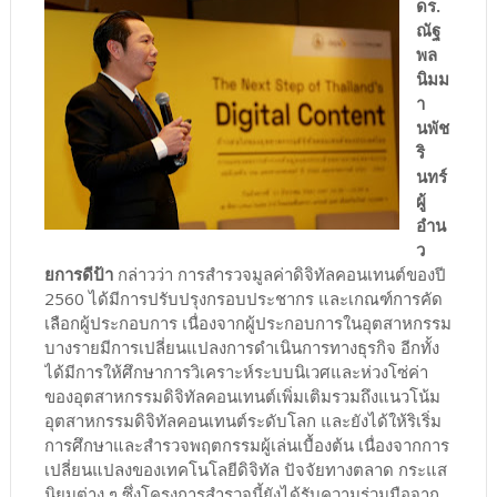
ดร.
ณัฐ
พล
นิมม
า
นพัช
ริ
นทร์
ผู้
อำน
ว
ยการดีป้า
กล่าวว่า การสำรวจมูลค่าดิจิทัลคอนเทนต์ของปี
2560 ได้มีการปรับปรุงกรอบประชากร และเกณฑ์การคัด
เลือกผู้ประกอบการ เนื่องจากผู้ประกอบการในอุตสาหกรรม
บางรายมีการเปลี่ยนแปลงการดำเนินการทางธุรกิจ อีกทั้ง
ได้มีการให้ศึกษาการวิเคราะห์ระบบนิเวศและห่วงโซ่ค่า
ของอุตสาหกรรมดิจิทัลคอนเทนต์เพิ่มเติมรวมถึงแนวโน้ม
อุตสาหกรรมดิจิทัลคอนเทนต์ระดับโลก และยังได้ให้ริเริ่ม
การศึกษาและสำรวจพฤตกรรมผู้เล่นเบื้องต้น เนื่องจากการ
เปลี่ยนแปลงของเทคโนโลยีดิจิทัล ปัจจัยทางตลาด กระแส
นิยมต่าง ๆ ซึ่งโครงการสำรวจนี้ยังได้รับความร่วมมือจาก