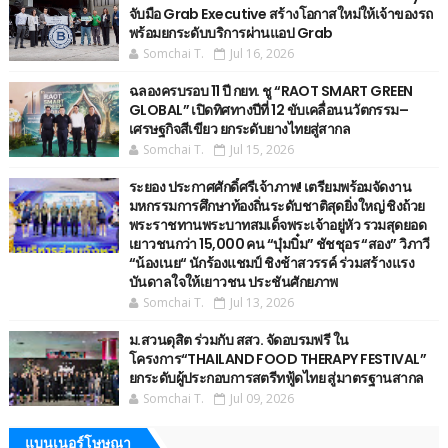
จับมือ Grab Executive สร้างโอกาสใหม่ให้เจ้าของรถ
พร้อมยกระดับบริการผ่านแอป Grab
Somchai T.
Jul 16, 2026
ฉลองครบรอบ 11 ปี กยท. ชู “RAOT SMART GREEN
GLOBAL” เปิดทิศทางปีที่ 12 ขับเคลื่อนนวัตกรรม–
เศรษฐกิจสีเขียว ยกระดับยางไทยสู่สากล
Somchai T.
Jul 15, 2026
ระยอง ประกาศศักดิ์ศรีเจ้าภาพ! เตรียมพร้อมจัดงาน
มหกรรมการศึกษาท้องถิ่นระดับชาติสุดยิ่งใหญ่ ชิงถ้วย
พระราชทานพระบาทสมเด็จพระเจ้าอยู่หัว รวมสุดยอด
เยาวชนกว่า 15,000 คน “บุ๋มบิ๋ม” ชัชชุอร “สอง” วิภาวี
“น้องเนย“ นักร้องแชมป์ ชิงช้าสวรรค์ ร่วมสร้างแรง
บันดาลใจให้เยาวชน ประชันศักยภาพ
Somchai T.
Jul 13, 2026
ม.สวนดุสิต ร่วมกับ สสว. จัดอบรมฟรี ใน
โครงการ“THAILAND FOOD THERAPY FESTIVAL”
ยกระดับผู้ประกอบการสตรีทฟู้ดไทย สู่มาตรฐานสากล
Somchai T.
Jul 09, 2026
แบนเนอร์โษษณา