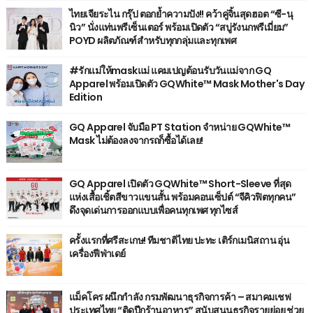
ไทยเจียระไน กรุ๊ป ตอกย้ำความปัง!! คว้าคู่จิ้นสุดฮอต “ซี-นุ
นิว” นั่งแท่นพรีเซ็นเตอร์ พร้อมเปิดตัว “สบู่รังนกพรีเมี่ยม”
POYD ผลิตภัณฑ์สำหรับทุกกลุ่มและทุกเพศ
#รักแม่ให้maskแม่ แคมเปญต้อนรับวันแม่จาก GQ
Apparel พร้อมเปิดตัว GQWhite™ Mask Mother's Day
Edition
GQ Apparel จับมือ PT Station จำหน่าย GQWhite™
Mask ไม่ต้องลงจากรถก็ซื้อได้เลย!
GQ Apparel เปิดตัว GQWhite™ Short-Sleeve ที่สุด
แห่งเสื้อเชิ้ตสีขาวแขนสั้น พร้อมคอนเซ็ปต์ “จีคิวฟิตทุกคน”
ดึงจุดเด่นการออกแบบเพื่อคนทุกเพศ ทุกไซส์
ครั้งแรกที่ศรีสะเกษ! ทีมชาติไทย ปะทะ เติร์กเมนิสถาน อุ่น
เครื่องฟีฟ่าเดย์
แม็คโคร ผนึกกำลัง กรมพัฒนาธุรกิจการค้า – สมาคมเชฟ
ประเทศไทย “ติดปีกร้านอาหาร” สนับสนุนธุรกิจรายย่อย ช่วย