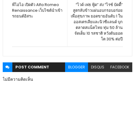
พีไอไอ เปิดตัว Alfa Romeo
“ไวด์ เฟธ ฟู้ด” ส่ง “ไรซ์ บัดดี้”
Renaissance เว็บไซต์นำเข้า
สูตรลับข้าวแผ่นอบกรอบอร่อย
รถยนต์อิสระ
เพื่อสุขภาพ ยอดขายอันดับ 1 ใน
ออสเตรเลียและนิวซีแลนด์ บุก
ตลาดสแน็คไทย ทุ่ม 50 ล้าน
จัดเต็ม 10 รสชาติ หวังดันยอด
โต 30% ต่อปี
POST
COMMENT
BLOGGER
DISQUS
FACEBOOK
ไม่มีความคิดเห็น