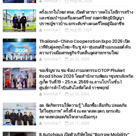
Somchai T.
Aug 06, 2026
ครั้งแรกในไทย! สจด. เปิดตัวสาขา ‘เทคโนโลยีการสร้าง
และซ่อมบำรุงเครื่องดนตรีไทย’ ​ถอดรหัสภูมิปัญญา
ปราชญ์ชาวบ้าน ยกระดับช่างดนตรีไทยสู่มืออาชีพ
Somchai T.
Aug 05, 2026
Thailand–China Cooperation Expo 2026 เปิด
เวทีจับคู่ลงทุนไทย–จีน ชู AI–หุ่นยนต์ฮิวแมนนอยด์ ดัน
ความร่วมมือเศรษฐกิจ รับคลื่นอุตสาหกรรมใหม่
Somchai T.
Jul 23, 2026
ขอเชิญขวน ชม ช้อป งานมหกรรม OTOP Phuket
Road Show 2026 โดยสำนักงานพัฒนาชุมชนจังหวัด
ภูเก็ต วันที่ 19 - 25 ก.ค. 2569 ณ.ลานโปรโมชั่น 1
ศูนย์การค้าโรบินสันไลฟ์สไตล์ ราชพฤกษ์
Somchai T.
Jul 20, 2026
อย. จัดกิจกรรมให้ความรู้ "เลือกซื้อ เลือกกิน ปลอดภัย
ใส่ใจสุขภาพ" ครั้งที่ 4 ณ ตลาดสด อตก. ยกระดับ
ตลาดสดปลอดภัยใจกลางเมืองกรุง
Somchai T.
Jul 17, 2026
B Autohaus เปิดตัวบริษัทใหม่ “Borrow Mobility”