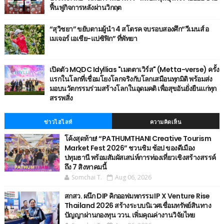
ฟื้นฟูกิจการหลังผ่านวิกฤต
“สุวิชยา” ขยับตามผู้นำ 4 สโตรค จบรอบสองศึก“วีเมนส์ อ
เมเจอร์ เอเชีย-แปซิฟิก” ที่พัทยา
เปิดตัว MQDC Idyllias "เมตตาเวิร์ส" (Metta-verse) ครั้ง
แรกในโลกที่เชื่อมโยงโลกจริงกับโลกเสมือนทุกมิติ พร้อมส่ง
มอบนวัตกรรมร่วมสร้างโลกในอุดมคติ เพื่อสุขอันยั่งยืนแก่ทุก
สรรพสิ่ง
ข่าวไฮไลท์
ความคิดเห็น
โค้งสุดท้าย! “PATHUMTHANI Creative Tourism
Market Fest 2026” ชวนชิม ช้อป ของดีเมือง
ปทุมธานี พร้อมสัมผัสเสน่ห์การท่องเที่ยวเชิงสร้างสรรค์
ถึง 7 สิงหาคมนี้
Somchai T.
Aug 06, 2026
สกสว. ผนึก DIP คิกออฟมหกรรม IP X Venture Rise
Thailand 2026 สร้างระบบนิเวศเชื่อมทรัพย์สินทาง
ปัญญาผ่านกองทุน ววน. เพิ่มคุณค่างานวิจัยไทย