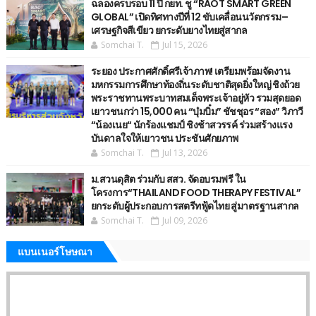
ฉลองครบรอบ 11 ปี กยท. ชู “RAOT SMART GREEN
GLOBAL” เปิดทิศทางปีที่ 12 ขับเคลื่อนนวัตกรรม–
เศรษฐกิจสีเขียว ยกระดับยางไทยสู่สากล
Somchai T.
Jul 15, 2026
ระยอง ประกาศศักดิ์ศรีเจ้าภาพ! เตรียมพร้อมจัดงาน
มหกรรมการศึกษาท้องถิ่นระดับชาติสุดยิ่งใหญ่ ชิงถ้วย
พระราชทานพระบาทสมเด็จพระเจ้าอยู่หัว รวมสุดยอด
เยาวชนกว่า 15,000 คน “บุ๋มบิ๋ม” ชัชชุอร “สอง” วิภาวี
“น้องเนย“ นักร้องแชมป์ ชิงช้าสวรรค์ ร่วมสร้างแรง
บันดาลใจให้เยาวชน ประชันศักยภาพ
Somchai T.
Jul 13, 2026
ม.สวนดุสิต ร่วมกับ สสว. จัดอบรมฟรี ใน
โครงการ“THAILAND FOOD THERAPY FESTIVAL”
ยกระดับผู้ประกอบการสตรีทฟู้ดไทย สู่มาตรฐานสากล
Somchai T.
Jul 09, 2026
แบนเนอร์โษษณา