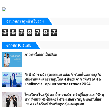
จำนวนการดูหน้าเว็บรวม
3
5
7
9
7
8
7
ข่าวฮิต 10 อันดับ
ภาวะเหงื่อออกเป็นเลือด
กัลฟ์ คว้ารางวัลสุดยอดแบรนด์องค์กรไทยในหมวดธุรกิจ
พลังงานและสาธารณูปโภค 4 ปีซ้อน จากเวที ASEAN &
Thailand’s Top Corporate Brands 2024
ไทยเจียระไน กรุ๊ป ตอกย้ำความปัง!! คว้าคู่จิ้นสุดฮอต “ซี-นุ
นิว” นั่งแท่นพรีเซ็นเตอร์ พร้อมเปิดตัว “สบู่รังนกพรีเมี่ยม”
POYD ผลิตภัณฑ์สำหรับทุกกลุ่มและทุกเพศ