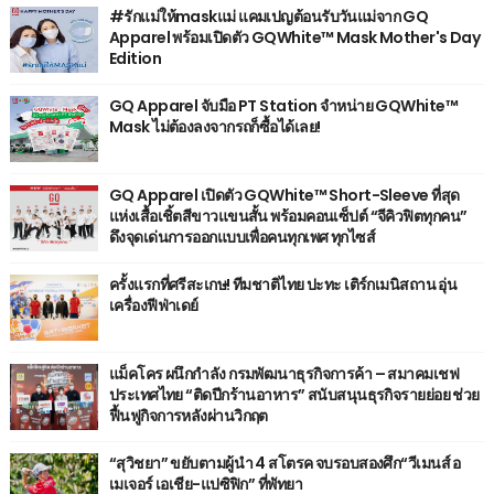
#รักแม่ให้maskแม่ แคมเปญต้อนรับวันแม่จาก GQ
Apparel พร้อมเปิดตัว GQWhite™ Mask Mother's Day
Edition
GQ Apparel จับมือ PT Station จำหน่าย GQWhite™
Mask ไม่ต้องลงจากรถก็ซื้อได้เลย!
GQ Apparel เปิดตัว GQWhite™ Short-Sleeve ที่สุด
แห่งเสื้อเชิ้ตสีขาวแขนสั้น พร้อมคอนเซ็ปต์ “จีคิวฟิตทุกคน”
ดึงจุดเด่นการออกแบบเพื่อคนทุกเพศ ทุกไซส์
ครั้งแรกที่ศรีสะเกษ! ทีมชาติไทย ปะทะ เติร์กเมนิสถาน อุ่น
เครื่องฟีฟ่าเดย์
แม็คโคร ผนึกกำลัง กรมพัฒนาธุรกิจการค้า – สมาคมเชฟ
ประเทศไทย “ติดปีกร้านอาหาร” สนับสนุนธุรกิจรายย่อย ช่วย
ฟื้นฟูกิจการหลังผ่านวิกฤต
“สุวิชยา” ขยับตามผู้นำ 4 สโตรค จบรอบสองศึก“วีเมนส์ อ
เมเจอร์ เอเชีย-แปซิฟิก” ที่พัทยา