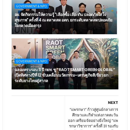
GOVERNMENT & NPO
อย. จัดกิจกรรมให้ความรู้ "เลือกซื้อ เลือกกิน ปลอดภัยใส่ใจ
สุขภาพ" ครั้งที่ 4 ณ ตลาดสด อตก. ยกระดับตลาดสดปลอดภัย
ใจกลางเมืองกรุง
GOVERNMENT & NPO
ฉลองครบรอบ 11 ปี กยท. ชู “RAOT SMART GREEN GLOBAL”
เปิดทิศทางปีที่ 12 ขับเคลื่อนนวัตกรรม–เศรษฐกิจสีเขียว ยก
ระดับยางไทยสู่สากล
NEXT
“แพรกษา” ก้าวสู่ศูนย์กลางการ
ศึกษาและกีฬาแห่งภาคตะวัน
ออก เตรียมจัดอย่างยิ่งใหญ่ “แพ
รกษาวิชาการ” ครั้งที่ 31 รองรับ