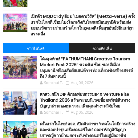
เปิดตัว MQDC Idyllias "เมตตาเวิร์ส" (Metta-verse) ครั้ง
แรกในโลกที่เชื่อมโยงโลกจริงกับโลกเสมือนทุกมิติ พร้อมส่ง
มอบนวัตกรรมร่วมสร้างโลกในอุดมคติ เพื่อสุขอันยั่งยืนแก่ทุก
สรรพสิ่ง
ข่าวไฮไลท์
ความคิดเห็น
โค้งสุดท้าย! “PATHUMTHANI Creative Tourism
Market Fest 2026” ชวนชิม ช้อป ของดีเมือง
ปทุมธานี พร้อมสัมผัสเสน่ห์การท่องเที่ยวเชิงสร้างสรรค์
ถึง 7 สิงหาคมนี้
Somchai T.
Aug 06, 2026
สกสว. ผนึก DIP คิกออฟมหกรรม IP X Venture Rise
Thailand 2026 สร้างระบบนิเวศเชื่อมทรัพย์สินทาง
ปัญญาผ่านกองทุน ววน. เพิ่มคุณค่างานวิจัยไทย
Somchai T.
Aug 06, 2026
ครั้งแรกในไทย! สจด. เปิดตัวสาขา ‘เทคโนโลยีการสร้าง
และซ่อมบำรุงเครื่องดนตรีไทย’ ​ถอดรหัสภูมิปัญญา
ปราชญ์ชาวบ้าน ยกระดับช่างดนตรีไทยสู่มืออาชีพ