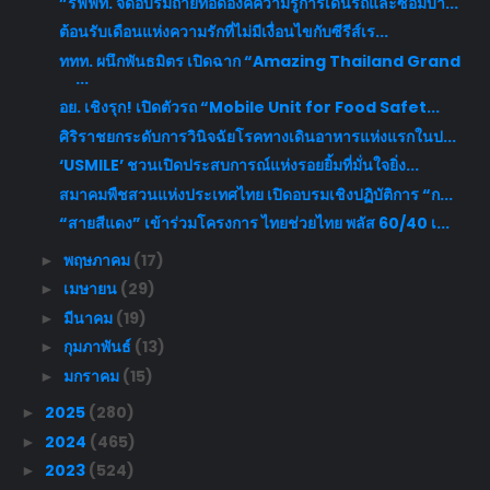
”รฟฟท. จัดอบรมถ่ายทอดองค์ความรู้การเดินรถและซ่อมบำ...
ต้อนรับเดือนแห่งความรักที่ไม่มีเงื่อนไขกับซีรีส์เร...
ททท. ผนึกพันธมิตร เปิดฉาก “Amazing Thailand Grand
...
อย. เชิงรุก! เปิดตัวรถ “Mobile Unit for Food Safet...
ศิริราชยกระดับการวินิจฉัยโรคทางเดินอาหารแห่งแรกในป...
‘USMILE’ ชวนเปิดประสบการณ์แห่งรอยยิ้มที่มั่นใจยิ่ง...
สมาคมพืชสวนแห่งประเทศไทย เปิดอบรมเชิงปฏิบัติการ “ก...
“สายสีแดง” เข้าร่วมโครงการ ไทยช่วยไทย พลัส 60/40 เ...
พฤษภาคม
(17)
►
เมษายน
(29)
►
มีนาคม
(19)
►
กุมภาพันธ์
(13)
►
มกราคม
(15)
►
2025
(280)
►
2024
(465)
►
2023
(524)
►