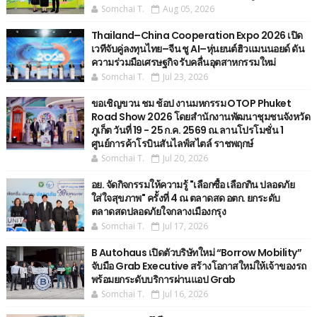
Somchai T.
Aug 05, 2026
Thailand–China Cooperation Expo 2026 เปิด
เวทีจับคู่ลงทุนไทย–จีน ชู AI–หุ่นยนต์ฮิวแมนนอยด์ ดัน
ความร่วมมือเศรษฐกิจ รับคลื่นอุตสาหกรรมใหม่
Somchai T.
Jul 23, 2026
ขอเชิญขวน ชม ช้อป งานมหกรรม OTOP Phuket
Road Show 2026 โดยสำนักงานพัฒนาชุมชนจังหวัด
ภูเก็ต วันที่ 19 - 25 ก.ค. 2569 ณ.ลานโปรโมชั่น 1
ศูนย์การค้าโรบินสันไลฟ์สไตล์ ราชพฤกษ์
Somchai T.
Jul 20, 2026
อย. จัดกิจกรรมให้ความรู้ "เลือกซื้อ เลือกกิน ปลอดภัย
ใส่ใจสุขภาพ" ครั้งที่ 4 ณ ตลาดสด อตก. ยกระดับ
ตลาดสดปลอดภัยใจกลางเมืองกรุง
Somchai T.
Jul 17, 2026
B Autohaus เปิดตัวบริษัทใหม่ “Borrow Mobility”
จับมือ Grab Executive สร้างโอกาสใหม่ให้เจ้าของรถ
พร้อมยกระดับบริการผ่านแอป Grab
Somchai T.
Jul 16, 2026