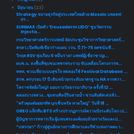
มิถุนายน
(22)
▼
Strategy ขยายธุรกิจสู่ประเทศไทยด้วย Mosaic แพลตฟ
อร...
SUNMAX เปิดตัว ‘Deusaderm LIDO’ ชูนวัตกรรม
Injecta...
กรมวิทยาศาสตร์การแพทย์ จัดประชุมวิชาการวิทยาศาสตร์...
สกสว.เปิดพิมพ์เขียวร่างแผน ววน. ปี 71-75 ยศชนันชี...
วิกฤต RSV พุ่งเกือบ 5 หมื่นราย! แพทย์ผู้เชี่ยวชาญเ...
ผบช.น. ลงพื้นที่ชุมชนเพชรพระราม ขับเคลื่อนโครงการพ...
ททท. ชวนเที่ยวแบบสุขใจ ทดลองใช้ Festival Database ...
สรพ. ครบรอบ 17 ปี เดินหน้ายกระดับมาตรฐาน HA จากควา...
โคราชจัดยิ่งใหญ่! มอบรางวัลธรรมาภิบาล ครั้งที่ 12 ...
คลองบางหลวง...ชุมชนศิลป์ริมสายน้ำ ชวนสัมผัสเสน่ห์ว...
"ครัวคุณต๋อยยกทัพ บุกเซ็นทรัล หาดใหญ่" วันที่ 18 ...
OREO แท็กทีม BTS สร้างปรากฏการณ์ความปังระดับโลก เป...
ผู้บัญชาการทหารเรือ ผู้แทนพระองค์มอบถ้วยรางวัลและป...
“แพรกษา” ก้าวสู่ศูนย์กลางการศึกษาและกีฬาแห่งภาคตะว...