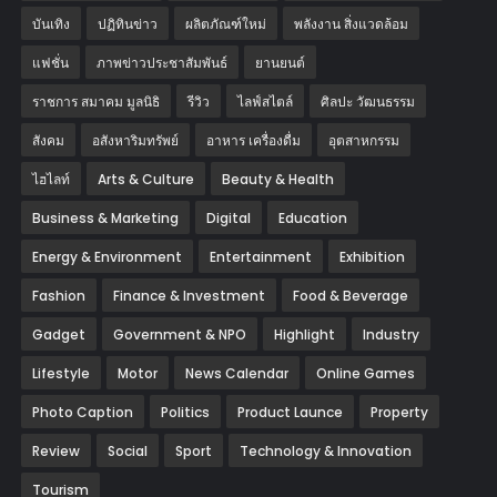
บันเทิง
ปฏิทินข่าว
ผลิตภัณฑ์ใหม่
พลังงาน สิ่งแวดล้อม
แฟชั่น
ภาพข่าวประชาสัมพันธ์
‎ยานยนต์‎
ราชการ สมาคม มูลนิธิ
รีวิว
ไลฟ์สไตล์
ศิลปะ วัฒนธรรม
สังคม
อสังหาริมทรัพย์
อาหาร เครื่องดื่ม
อุตสาหกรรม
ไฮไลท์
Arts & Culture
Beauty & Health
Business & Marketing
Digital
Education
Energy & Environment
Entertainment
Exhibition
Fashion
Finance & Investment
Food & Beverage
Gadget
Government & NPO
Highlight
Industry
Lifestyle
Motor
News Calendar
Online Games
Photo Caption
Politics
Product Launce
Property
Review
Social
Sport
Technology & Innovation
Tourism