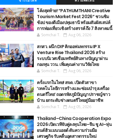
ข่าวไฮไลท์
ความคิดเห็น
โค้งสุดท้าย! “PATHUMTHANI Creative
Tourism Market Fest 2026” ชวนชิม
ช้อป ของดีเมืองปทุมธานี พร้อมสัมผัสเสน่ห์
การท่องเที่ยวเชิงสร้างสรรค์ ถึง 7 สิงหาคมนี้
Somchai T.
Aug 06, 2026
สกสว. ผนึก DIP คิกออฟมหกรรม IP X
Venture Rise Thailand 2026 สร้าง
ระบบนิเวศเชื่อมทรัพย์สินทางปัญญาผ่าน
กองทุน ววน. เพิ่มคุณค่างานวิจัยไทย
Somchai T.
Aug 06, 2026
ครั้งแรกในไทย! สจด. เปิดตัวสาขา
‘เทคโนโลยีการสร้างและซ่อมบำรุงเครื่อง
ดนตรีไทย’ ​ถอดรหัสภูมิปัญญาปราชญ์ชาว
บ้าน ยกระดับช่างดนตรีไทยสู่มืออาชีพ
Somchai T.
Aug 05, 2026
Thailand–China Cooperation Expo
2026 เปิดเวทีจับคู่ลงทุนไทย–จีน ชู AI–หุ่น
ยนต์ฮิวแมนนอยด์ ดันความร่วมมือ
เศรษฐกิจ รับคลื่นอุตสาหกรรมใหม่