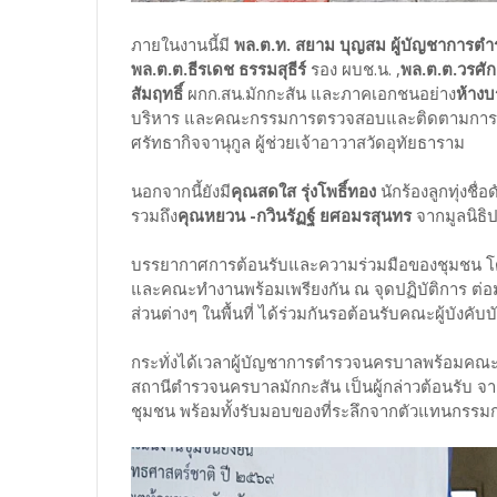
ภายในงานนี้มี
พล.ต.ท. สยาม บุญสม ผู้บัญชาการ
พล.ต.ต.ธีรเดช ธรรมสุธีร์
รอง ผบช.น. ,
พล.ต.ต.วรศัก
สัมฤทธิ์
ผกก.สน.มักกะสัน และภาคเอกชนอย่าง
ห้างบ
บริหาร และคณะกรรมการตรวจสอบและติดตามการบริ
ศรัทธากิจจานุกูล ผู้ช่วยเจ้าอาวาสวัดอุทัยธาราม
นอกจากนี้ยังมี
คุณสดใส รุ่งโพธิ์ทอง
นักร้องลูกทุ่งชื่อ
รวมถึง
คุณหยวน -กวินรัฏฐ์ ยศอมรสุนทร
จากมูลนิธิป
บรรยากาศการต้อนรับและความร่วมมือของชุมชน โดยกิจ
และคณะทำงานพร้อมเพรียงกัน ณ จุดปฏิบัติการ ต่
ส่วนต่างๆ ในพื้นที่ ได้ร่วมกันรอต้อนรับคณะผู้บังคับ
กระทั่งได้เวลาผู้บัญชาการตำรวจนครบาลพร้อมคณะเ
สถานีตำรวจนครบาลมักกะสัน เป็นผู้กล่าวต้อนรับ 
ชุมชน พร้อมทั้งรับมอบของที่ระลึกจากตัวแทนกรร