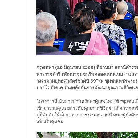
กรุงเทพฯ (20 มิถุนายน 2569)
ที่ผ่านมา สถานีตำร
พระราชดำริ (พัฒนาชุมชนริมคลองแสนแสบ)” และ“โ
วงจรตามยุทธศาสตร์ชาติปี 69” ณ ชุมชนเพชรพระรา
บราโว บีเคเค ร่วมผลักดันการพัฒนาคุณภาพชีวิตและส
โครงการนี้เน้นการบำบัดรักษาผู้เสพโดยใช้ "ชุมชนเป็น
เข้ามาร่วมดูแล ยกระดับคุณภาพชีวิตผ่านกิจกรรมสร้าง
ภูมิคุ้มกันให้เด็กและเยาวชน นอกจากนี้ คณะผู้บังคับบ
เตียงในชุมชน