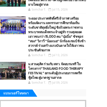
เคลื่อนนวัตกรรม–เศรษฐกิจสีเขียว ยกระดับ
ยางไทยสู่สากล
Somchai T.
Jul 15, 2026
ระยอง ประกาศศักดิ์ศรีเจ้าภาพ! เตรียม
พร้อมจัดงาน มหกรรมการศึกษาท้องถิ่น
ระดับชาติสุดยิ่งใหญ่ ชิงถ้วยพระราชทาน
พระบาทสมเด็จพระเจ้าอยู่หัว รวมสุดยอด
เยาวชนกว่า 15,000 คน “บุ๋มบิ๋ม” ชัชชุอร
“สอง” วิภาวี “น้องเนย“ นักร้องแชมป์ ชิงช้า
สวรรค์ ร่วมสร้างแรงบันดาลใจให้เยาวชน
ประชันศักยภาพ
Somchai T.
Jul 13, 2026
ม.สวนดุสิต ร่วมกับ สสว. จัดอบรมฟรี ใน
โครงการ“THAILAND FOOD THERAPY
FESTIVAL” ยกระดับผู้ประกอบการสตรีท
ฟู้ดไทย สู่มาตรฐานสากล
Somchai T.
Jul 09, 2026
แบนเนอร์โษษณา