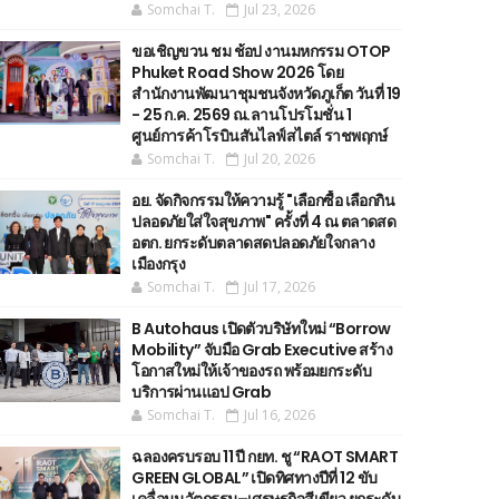
Somchai T.
Jul 23, 2026
ขอเชิญขวน ชม ช้อป งานมหกรรม OTOP
Phuket Road Show 2026 โดย
สำนักงานพัฒนาชุมชนจังหวัดภูเก็ต วันที่ 19
- 25 ก.ค. 2569 ณ.ลานโปรโมชั่น 1
ศูนย์การค้าโรบินสันไลฟ์สไตล์ ราชพฤกษ์
Somchai T.
Jul 20, 2026
อย. จัดกิจกรรมให้ความรู้ "เลือกซื้อ เลือกกิน
ปลอดภัยใส่ใจสุขภาพ" ครั้งที่ 4 ณ ตลาดสด
อตก. ยกระดับตลาดสดปลอดภัยใจกลาง
เมืองกรุง
Somchai T.
Jul 17, 2026
B Autohaus เปิดตัวบริษัทใหม่ “Borrow
Mobility” จับมือ Grab Executive สร้าง
โอกาสใหม่ให้เจ้าของรถ พร้อมยกระดับ
บริการผ่านแอป Grab
Somchai T.
Jul 16, 2026
ฉลองครบรอบ 11 ปี กยท. ชู “RAOT SMART
GREEN GLOBAL” เปิดทิศทางปีที่ 12 ขับ