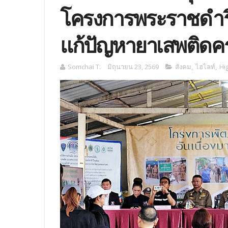
โครงการพระราชดำริฯ 
แก้ปัญหายาเสพติดค
Somchai T.
มิถุนายน 23, 2569
สังคม
,
ไฮไลท์
,
Hi