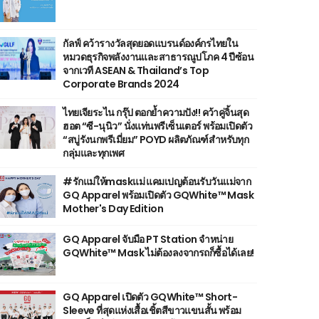
กัลฟ์ คว้ารางวัลสุดยอดแบรนด์องค์กรไทยใน
หมวดธุรกิจพลังงานและสาธารณูปโภค 4 ปีซ้อน
จากเวที ASEAN & Thailand’s Top
Corporate Brands 2024
ไทยเจียระไน กรุ๊ป ตอกย้ำความปัง!! คว้าคู่จิ้นสุด
ฮอต “ซี-นุนิว” นั่งแท่นพรีเซ็นเตอร์ พร้อมเปิดตัว
“สบู่รังนกพรีเมี่ยม” POYD ผลิตภัณฑ์สำหรับทุก
กลุ่มและทุกเพศ
#รักแม่ให้maskแม่ แคมเปญต้อนรับวันแม่จาก
GQ Apparel พร้อมเปิดตัว GQWhite™ Mask
Mother's Day Edition
GQ Apparel จับมือ PT Station จำหน่าย
GQWhite™ Mask ไม่ต้องลงจากรถก็ซื้อได้เลย!
GQ Apparel เปิดตัว GQWhite™ Short-
Sleeve ที่สุดแห่งเสื้อเชิ้ตสีขาวแขนสั้น พร้อม