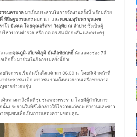
ตำรวจนครบาล
มาเป็นประธานในการจัดงานครั้งนี้ พร้อมด้วย
ดิ์ พิสิษฐบรรณกร
ผบก.น.1 และ
พ.ต.อ.อุรัมพร ขุนเดช
ราโว บีเคเค โดยคุณอริสรา วังอุทัย ณ ลำปาง
ซึ่งเป็นผู้
หารงานตำรวจ หรือ กต.ตร.สน.มักกะสัน และพระครู
ดัง และ
คุณภูมิ-เกียรติภูมิ บันลือชัยฤทธิ์
นักแสดงช่อง 7สี
อเต็กตึ้ง มาร่วมในกิจกรรมครั้งนี้ด้วย
กรรมเริ่มต้นขึ้นตั้งแต่เวลา 08.00 น. โดยมีเจ้าหน้าที่
อมาประชาชน เด็ก เยาวชน รวมถึงหน่วยงานเครือข่ายภาค
บัญชาอย่างอบอุ่น
ดินทางมาถึงพื้นที่ชุมชนเพชรพระราม โดยมีผู้กำกับการ
จากนั้นประธานในพิธีได้กล่าวให้โอวาทแก่คณะทำงานและชาว
มการชุมชนเพื่อเป็นการแสดงความขอบคุณ