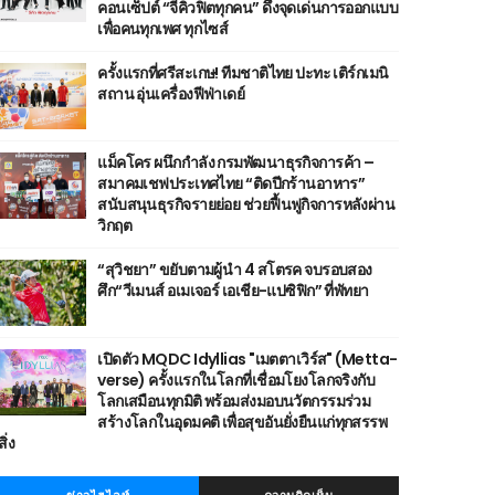
คอนเซ็ปต์ “จีคิวฟิตทุกคน” ดึงจุดเด่นการออกแบบ
เพื่อคนทุกเพศ ทุกไซส์
ครั้งแรกที่ศรีสะเกษ! ทีมชาติไทย ปะทะ เติร์กเมนิ
สถาน อุ่นเครื่องฟีฟ่าเดย์
แม็คโคร ผนึกกำลัง กรมพัฒนาธุรกิจการค้า –
สมาคมเชฟประเทศไทย “ติดปีกร้านอาหาร”
สนับสนุนธุรกิจรายย่อย ช่วยฟื้นฟูกิจการหลังผ่าน
วิกฤต
“สุวิชยา” ขยับตามผู้นำ 4 สโตรค จบรอบสอง
ศึก“วีเมนส์ อเมเจอร์ เอเชีย-แปซิฟิก” ที่พัทยา
เปิดตัว MQDC Idyllias "เมตตาเวิร์ส" (Metta-
verse) ครั้งแรกในโลกที่เชื่อมโยงโลกจริงกับ
โลกเสมือนทุกมิติ พร้อมส่งมอบนวัตกรรมร่วม
สร้างโลกในอุดมคติ เพื่อสุขอันยั่งยืนแก่ทุกสรรพ
สิ่ง