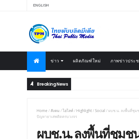
ENGLISH
ข่าว
ผลิตภัณฑ์ใหม่
ภาพข่าวประชา
Breaking News
Home
/
สังคม
/
ไฮไลท์
/
Highlight
/
Social
/
ผบช.น. ลงพื้นที่ชุ
ปัญหายาเสพติดครบวงจร
ผบช.น. ลงพื้นที่ชุม