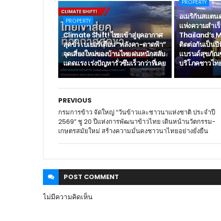
PROPERTY
อเมริกันสแตน
PROPERTY
แห่งความสำเร็
Climate Shift! ไทยเข้าสู่ยุคอากาศ
Thailand’s 
สุดขั้ว เบเยอร์เตือน “หลังคา-ดาดฟ้า”
ติดต่อกันเป็นปี
จุดเสี่ยงใหม่ของบ้านไทย ฝนหนักสลับ
แบรนด์สุขภัณฑ์อ
แดดแรง เร่งปัญหารั่วซึมเร็วกว่าที่เคย
บริโภคชาวไทยอ
PREVIOUS
กรมการข้าว จัดใหญ่ “วันข้าวและชาวนาแห่งชาติ ประจำปี
2569” ชู 20 ปีแห่งการพัฒนาข้าวไทย เดินหน้านวัตกรรม-
เกษตรสมัยใหม่ สร้างความมั่นคงชาวนาไทยอย่างยั่งยืน
POST
COMMENT
ไม่มีความคิดเห็น