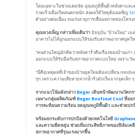
โดยเฉพาะในช่วงแดดจัด อุณหภูมิพื้นผิวหลังคาและ
รวดเร็วเมื่อเกิดฝนตกหนัก ส่งผลให้วัสดุต้องเผชิญ
St
ตัวอย่างต่อเนื่อง จนเร่งอายุการเสื่อมสภาพของโครงส
คุณพวงเพ็ญ กล่าวเพิ่มเติมว่า
ปัจจุบัน “บ้านใหม่” เอ
อาคารไม่ได้ถูกออกแบบให้รองรับสภาพอากาศยุคให
“คนส่วนใหญ่มักคิดว่าหลังคารั่วคือเรื่องของบ้านเก่า 
ออกแบบให้รับมือกับสภาพอากาศแบบใหม่ เพราะวันนี้ภา
“นี่คือเหตุผลที่เจ้าของบ้านยุคใหม่ต้องเปลี่ยน min
รุก เพราะความเสียหายจากน้ำรั่วมักเริ่มจากจุดเล็ก ๆ 
จากแนวโน้มดังกล่าว
Beger
เดินหน้าพัฒนานวัตกรร
เฉพาะกลุ่มผลิตภัณฑ์
Beger Roofseal Cool
ที่ออ
การสะท้อนความร้อน ลดอุณหภูมิพื้นผิว และช่วยป
พร้อมยกระดับการปกป้องด้วยเทคโนโลยี
Graphen
และความยืดหยุ่น ช่วยเพิ่มประสิทธิภาพของฟิล์มเค
สภาพอากาศที่รุนแรงมากขึ้น