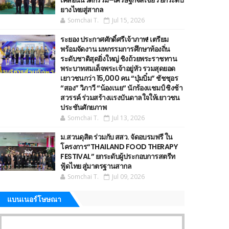
เคลื่อนนวัตกรรม–เศรษฐกิจสีเขียว ยกระดับ
ยางไทยสู่สากล
Somchai T.
Jul 15, 2026
ระยอง ประกาศศักดิ์ศรีเจ้าภาพ! เตรียม
พร้อมจัดงาน มหกรรมการศึกษาท้องถิ่น
ระดับชาติสุดยิ่งใหญ่ ชิงถ้วยพระราชทาน
พระบาทสมเด็จพระเจ้าอยู่หัว รวมสุดยอด
เยาวชนกว่า 15,000 คน “บุ๋มบิ๋ม” ชัชชุอร
“สอง” วิภาวี “น้องเนย“ นักร้องแชมป์ ชิงช้า
สวรรค์ ร่วมสร้างแรงบันดาลใจให้เยาวชน
ประชันศักยภาพ
Somchai T.
Jul 13, 2026
ม.สวนดุสิต ร่วมกับ สสว. จัดอบรมฟรี ใน
โครงการ“THAILAND FOOD THERAPY
FESTIVAL” ยกระดับผู้ประกอบการสตรีท
ฟู้ดไทย สู่มาตรฐานสากล
Somchai T.
Jul 09, 2026
แบนเนอร์โษษณา