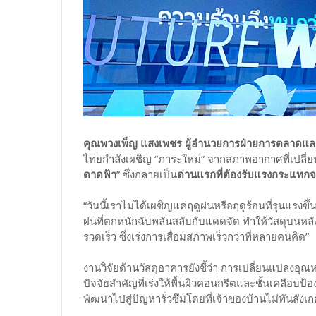
คุณพวงเพ็ญ แสงเพชร ผู้อำนวยการฝ่ายการตลาดและพ
ไทยกำลังเผชิญ “ภาระใหม่” จากสภาพอากาศที่เปลี่ย
ดาดฟ้า
” ซึ่งกลายเป็น
ด่านแรกที่ต้องรับแรงกระแทก
“วันนี้เราไม่ได้เผชิญแค่ฤดูฝนหรือฤดูร้อนที่รุนแรงขึ
ฝนที่ตกหนักฉับพลันสลับกับแดดจัด ทำให้วัสดุบนห
รวดเร็ว ซึ่งเร่งการเสื่อมสภาพเร็วกว่าที่หลายคนคิด”
งานวิจัยด้านวัสดุอาคารยังชี้ว่า การเปลี่ยนแปลงอ
ปัจจัยสำคัญที่เร่งให้พื้นผิวคอนกรีตและชั้นเคลือบป้อง
พัฒนาไปสู่ปัญหารั่วซึมโดยที่เจ้าของบ้านไม่ทันสังเ