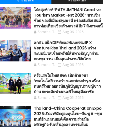
ข่าวไฮไลท์
ความคิดเห็น
โค้งสุดท้าย! “PATHUMTHANI Creative
Tourism Market Fest 2026” ชวนชิม
ช้อป ของดีเมืองปทุมธานี พร้อมสัมผัสเสน่ห์
การท่องเที่ยวเชิงสร้างสรรค์ ถึง 7 สิงหาคมนี้
Somchai T.
Aug 06, 2026
สกสว. ผนึก DIP คิกออฟมหกรรม IP X
Venture Rise Thailand 2026 สร้าง
ระบบนิเวศเชื่อมทรัพย์สินทางปัญญาผ่าน
กองทุน ววน. เพิ่มคุณค่างานวิจัยไทย
Somchai T.
Aug 06, 2026
ครั้งแรกในไทย! สจด. เปิดตัวสาขา
‘เทคโนโลยีการสร้างและซ่อมบำรุงเครื่อง
ดนตรีไทย’ ​ถอดรหัสภูมิปัญญาปราชญ์ชาว
บ้าน ยกระดับช่างดนตรีไทยสู่มืออาชีพ
Somchai T.
Aug 05, 2026
Thailand–China Cooperation Expo
2026 เปิดเวทีจับคู่ลงทุนไทย–จีน ชู AI–หุ่น
ยนต์ฮิวแมนนอยด์ ดันความร่วมมือ
เศรษฐกิจ รับคลื่นอุตสาหกรรมใหม่