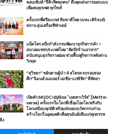
คอนเซ็ปต์ “จีคิวฟิตทุกคน” ดึงจุดเด่นการออกแบบ
เพื่อคนทุกเพศ ทุกไซส์
ครั้งแรกที่ศรีสะเกษ! ทีมชาติไทย ปะทะ เติร์กเมนิ
สถาน อุ่นเครื่องฟีฟ่าเดย์
แม็คโคร ผนึกกำลัง กรมพัฒนาธุรกิจการค้า –
สมาคมเชฟประเทศไทย “ติดปีกร้านอาหาร”
สนับสนุนธุรกิจรายย่อย ช่วยฟื้นฟูกิจการหลังผ่าน
วิกฤต
“สุวิชยา” ขยับตามผู้นำ 4 สโตรค จบรอบสอง
ศึก“วีเมนส์ อเมเจอร์ เอเชีย-แปซิฟิก” ที่พัทยา
เปิดตัว MQDC Idyllias "เมตตาเวิร์ส" (Metta-
verse) ครั้งแรกในโลกที่เชื่อมโยงโลกจริงกับ
โลกเสมือนทุกมิติ พร้อมส่งมอบนวัตกรรมร่วม
สร้างโลกในอุดมคติ เพื่อสุขอันยั่งยืนแก่ทุกสรรพ
สิ่ง