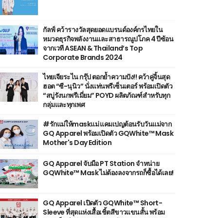
กัลฟ์ คว้ารางวัลสุดยอดแบรนด์องค์กรไทยใน
หมวดธุรกิจพลังงานและสาธารณูปโภค 4 ปีซ้อน
จากเวที ASEAN & Thailand’s Top
Corporate Brands 2024
ไทยเจียระไน กรุ๊ป ตอกย้ำความปัง!! คว้าคู่จิ้นสุด
ฮอต “ซี-นุนิว” นั่งแท่นพรีเซ็นเตอร์ พร้อมเปิดตัว
“สบู่รังนกพรีเมี่ยม” POYD ผลิตภัณฑ์สำหรับทุก
กลุ่มและทุกเพศ
#รักแม่ให้maskแม่ แคมเปญต้อนรับวันแม่จาก
GQ Apparel พร้อมเปิดตัว GQWhite™ Mask
Mother's Day Edition
GQ Apparel จับมือ PT Station จำหน่าย
GQWhite™ Mask ไม่ต้องลงจากรถก็ซื้อได้เลย!
GQ Apparel เปิดตัว GQWhite™ Short-
Sleeve ที่สุดแห่งเสื้อเชิ้ตสีขาวแขนสั้น พร้อม