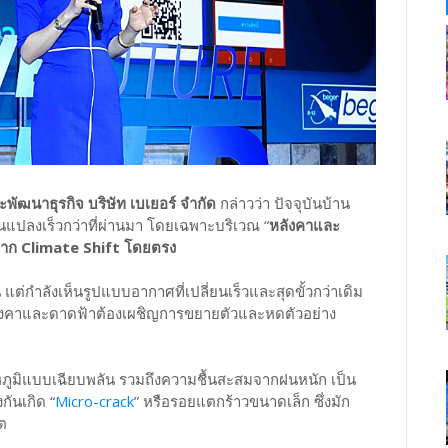
ัฒนาธุรกิจ บริษัท เบเยอร์ จำกัด
กล่าวว่า ปัจจุบันบ้าน
นแปลงเร็วกว่าที่ผ่านมา โดยเฉพาะบริเวณ “
หลังคาและ
จาก Climate Shift โดยตรง
้น แต่กำลังเห็นรูปแบบอากาศที่เปลี่ยนเร็วและสุดขั้วกว่าเดิม
ลังคาและดาดฟ้าต้องเผชิญการขยายตัวและหดตัวอย่าง
ุณหภูมิแบบเฉียบพลัน รวมถึงความชื้นสะสมจากฝนหนัก เป็น
กันเกิด “
Micro-crack
” หรือรอยแตกร้าวขนาดเล็ก ซึ่งมัก
กต