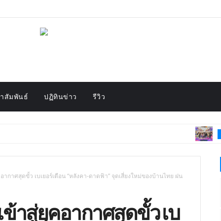
สัมพันธ์
ปฏิทินข่าว
รีวิว
HIGHLIGHT
ยุคอากาศสุดขั้ว เบเยอร์เตือน “หลังคา-ดาดฟ้า” จุดเสี่ยงใหม่ของบ้านไทย ฝน
้าสู่ยุคอากาศสุดขั้ว เบ