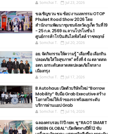
Somchai T.
Jul 23, 2026
ขอเชิญขวน ชม ช้อป งานมหกรรม OTOP
Phuket Road Show 2026 โดย
สำนักงานพัฒนาชุมชนจังหวัดภูเก็ต วันที่ 19
- 25 ก.ค. 2569 ณ.ลานโปรโมชั่น 1
ศูนย์การค้าโรบินสันไลฟ์สไตล์ ราชพฤกษ์
Somchai T.
Jul 20, 2026
อย. จัดกิจกรรมให้ความรู้ "เลือกซื้อ เลือกกิน
ปลอดภัยใส่ใจสุขภาพ" ครั้งที่ 4 ณ ตลาดสด
อตก. ยกระดับตลาดสดปลอดภัยใจกลาง
เมืองกรุง
Somchai T.
Jul 17, 2026
B Autohaus เปิดตัวบริษัทใหม่ “Borrow
Mobility” จับมือ Grab Executive สร้าง
โอกาสใหม่ให้เจ้าของรถ พร้อมยกระดับ
บริการผ่านแอป Grab
Somchai T.
Jul 16, 2026
ฉลองครบรอบ 11 ปี กยท. ชู “RAOT SMART
GREEN GLOBAL” เปิดทิศทางปีที่ 12 ขับ