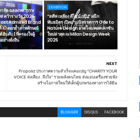
EXHIBITION
ดาร์ด ฉลองทศวรรษ
จ! คว้ารางวัล 2026
“สตีฟ เหลียง ดีไซน์ กรุ๊ป” ผนึก
Most Admired Brand
พันธมิตร เปิดม่านนิทรรศการ Ode to
ที่ 10 ตอกย้ำภาพลักษณ์
Nature Design อวดโฉมคอลเลกชัน
ันดับ 1 ที่ครองใจผู้
ใหม่ล่าสุด ณ Milan Design Week
ย่างยั่งยืน
2026
NEXT
Propoliz ประกาศความสำเร็จแคมเปญ “CHARITY YOUR
VOICE ส่งเสียง...ถึงใจ” รวมพลังคนไทย ส่งมอบเครื่องช่วยฟัง
สร้างโอกาสใหม่ให้เด็กผู้บกพร่องทางการได้ยิน
BLOGGER
DISQUS
FACEBOOK