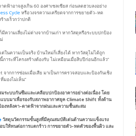
ดาดฟ้าอาจสูงเกิน 60 องศาเซลเซียส ก่อนลดฮวบลงอย่าง
ress Cycle
หรือวงจรความเครียดจากการขยายตัว–หด
ร้างเร็วกว่าปกติ
งก็มีความเสี่ยงไม่ต่างจากบ้านเก่า หากวัสดุหรือระบบปกป้อง
ม่
แต่ในความเป็นจริง บ้านใหม่ก็เสี่ยงได้ หากวัสดุไม่ได้ถูก
ระที่โครงสร้างต้องรับ ไม่เหมือนเมื่อสิบปีก่อนอีกแล้ว”
dset จากการซ่อมเมื่อเสีย มาเป็นการตรวจสอบและป้องกันเชิง
ที่มองไม่เห็น”
มระบบกันซึมและเคลือบปกป้องอาคารอย่างต่อเนื่อง โดย
กแบบมาเพื่อรองรับสภาพอากาศยุค Climate Shift ทั้งด้าน
กป้องหลังคา–ดาดฟ้าจากฝนและความชื้นสะสม
e
วัสดุนวัตกรรมขั้นสูงที่มีคุณสมบัติเด่นด้านความแข็งแรง
ลือบให้ทนต่อการแตกร้าว การขยายตัว–หดตัวของพื้นผิว และ